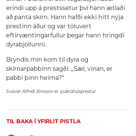
erindi upp á prestssetur því hann ætlaði
að panta skírn. Hann hafði ekki hitt nýja
prestinn áður og var töluvert
eftirvæntingarfullur þegar hann hringdi
dyrabjöllunni.
Bryndís mín kom til dyra og
skírnarpabbinn sagði: „Sæl, vinan, er
pabbi þinn heima?“
Svavar Alfreð Jónsson er sjúkrahúsprestur
TIL BAKA Í YFIRLIT PISTLA