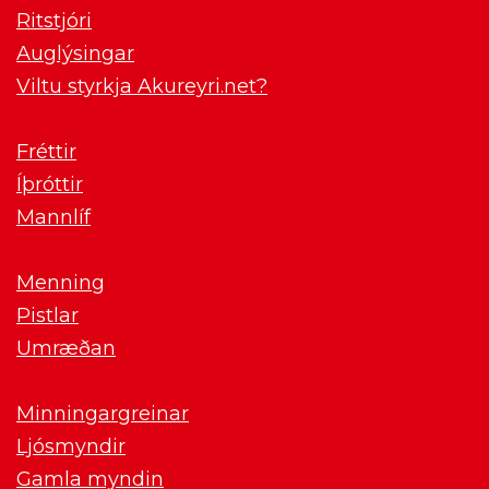
Ritstjóri
Auglýsingar
Viltu styrkja Akureyri.net?
Fréttir
Íþróttir
Mannlíf
Menning
Pistlar
Umræðan
Minningargreinar
Ljósmyndir
Gamla myndin