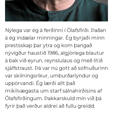
Nýlega var ég á ferðinni í Ólafsfirði. Þaðan
á ég indælar minningar. Ég byrjaði minn
prestsskap þar ytra og kom þangað
nývígður haustið 1986, algjörlega blautur
á bak við eyrun, reynslulaus og með lítið
sjálfstraust. Þá var nú gott að söfnuðurinn
var skilningsríkur, umburðarlyndur og
uppörvandi. Ég lærði allt það
mikilvægasta um starf sálnahirðisins af
Ólafsfirðingum. Þakkarskuld mín við þá
fyrir það verður aldrei að fullu greidd.