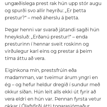
ungæðislega prest rak hún upp stór augu
og spurði svo allir heyrðu: „Er þetta
prestur?“ – með áherslu á þetta.
Þegar henni var svarað játandi sagði hún
hneyksluð: „Erðanú prestur!“ – enda
presturinn í hennar sveit roskinn og
virðulegur karl eins og prestar á þeim
tíma áttu að vera.
Eiginkona mín, prestsfrúin eða
madamman, var tveimur árum yngri en
ég – og hefur heldur dregið í sundur með
okkur síðan. Hún leit alls ekki út fyrir að
vera eldri en hún var. Þennan fyrsta vetur
okkar í Ólafsfirði átti togarasjómaður