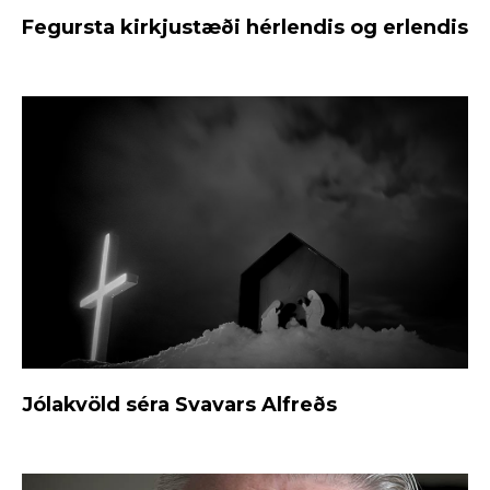
Fegursta kirkjustæði hérlendis og erlendis
Jólakvöld séra Svavars Alfreðs