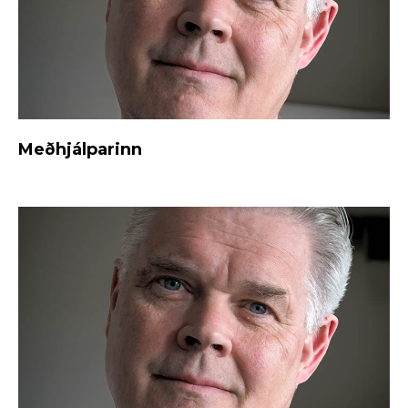
Meðhjálparinn