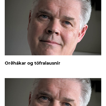
Orðhákar og töfralausnir