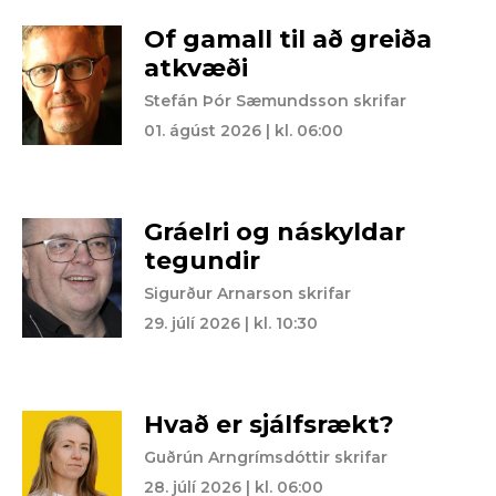
Of gamall til að greiða
atkvæði
Stefán Þór Sæmundsson skrifar
01. ágúst 2026 | kl. 06:00
Gráelri og náskyldar
tegundir
Sigurður Arnarson skrifar
29. júlí 2026 | kl. 10:30
Hvað er sjálfsrækt?
Guðrún Arngrímsdóttir skrifar
28. júlí 2026 | kl. 06:00