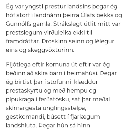
Ég var yngsti prestur landsins þegar ég
hóf störf í landnámi þeirra Ólafs bekks og
Gunnólfs gamla. Strákslegt útlit mitt var
prestslegum virðuleika ekki til
framdráttar. Þroskinn seinn og lélegur
eins og skeggvöxturinn.
Fljótlega eftir komuna út eftir var ég
beðinn að skíra barn í heimahúsi. Þegar
ég birtist þar í stofunni, klæddur
prestaskyrtu og með hempu og
pípukraga í ferðatösku, sat þar meðal
skírnargesta unglingsstelpa,
gestkomandi, búsett í fjarlægum
landshluta. Þegar hún sá hinn