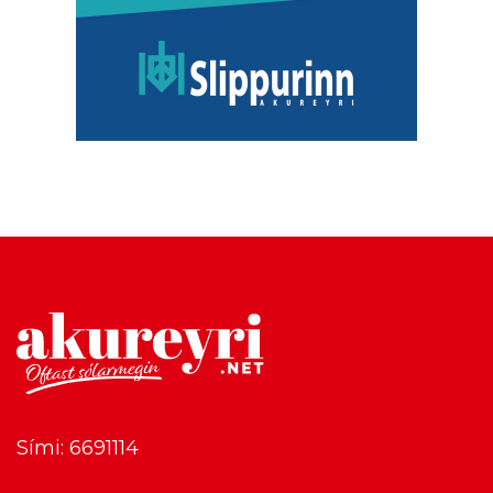
Sími: 6691114