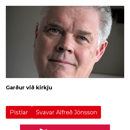
Garður við kirkju
Pistlar
Svavar Alfreð Jónsson