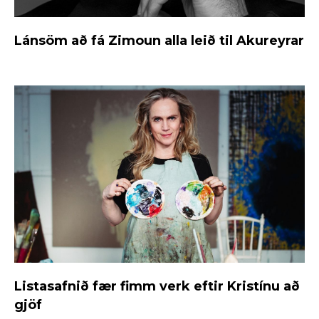
Lánsöm að fá Zimoun alla leið til Akureyrar
Listasafnið fær fimm verk eftir Kristínu að
gjöf