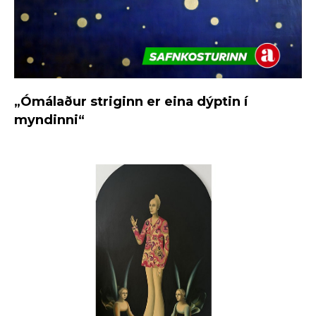
„Ómálaður striginn er eina dýptin í
myndinni“