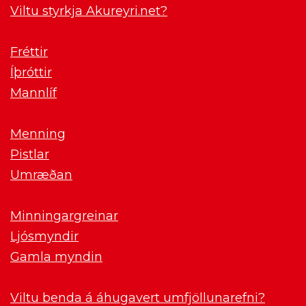
Viltu styrkja Akureyri.net?
Fréttir
Íþróttir
Mannlíf
Menning
Pistlar
Umræðan
Minningargreinar
Ljósmyndir
Gamla myndin
Viltu benda á áhugavert umfjöllunarefni?