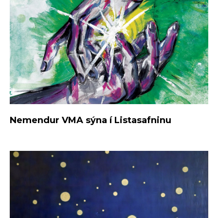
Nemendur VMA sýna í Listasafninu