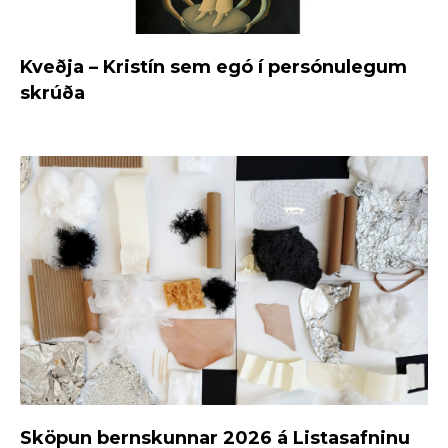
Kveðja – Kristín sem egó í persónulegum
skrúða
Sköpun bernskunnar 2026 á Listasafninu