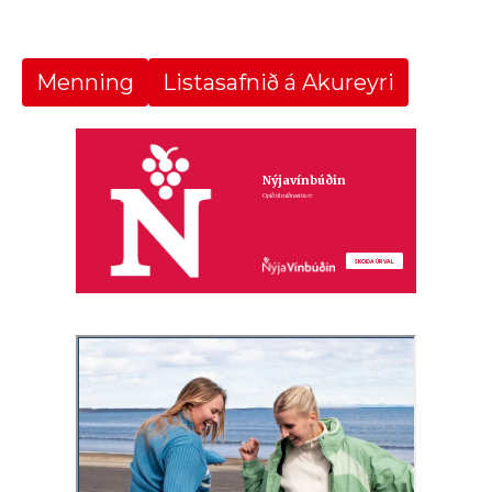
Menning
Listasafnið á Akureyri