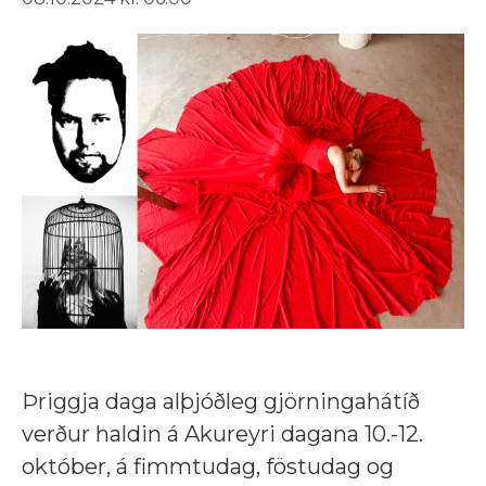
Þriggja daga alþjóðleg gjörningahátíð
verður haldin á Akureyri dagana 10.-12.
október, á fimmtudag, föstudag og