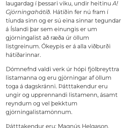
laugardag í þessari viku, undir heitinu
A!
Gjörningahátíð.
Hátíðin fer nú fram í
tíunda sinn og er sú eina sinnar tegundar
á Íslandi þar sem einungis er um
gjörningalist að ræða úr öllum
listgreinum. Ókeypis er á alla viðburði
hátíðarinnar.
Dómnefnd valdi verk úr hópi fjölbreyttra
listamanna og eru gjörningar af öllum
toga á dagskránni. Þátttakendur eru
ungir og upprennandi listamenn, ásamt
reyndum og vel þekktum
gjörningalistamönnum.
Þátttakendur eru: Magnús Helgason,