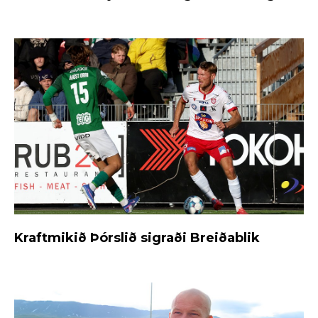
Kraftmikið Þórslið sigraði Breiðablik