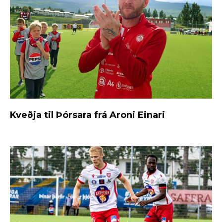
Kveðja til Þórsara frá Aroni Einari