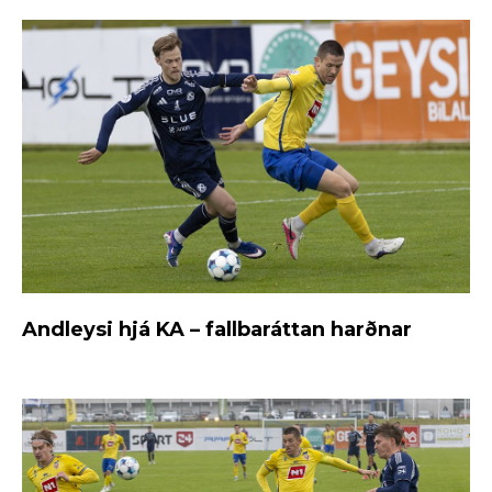
Andleysi hjá KA – fallbaráttan harðnar