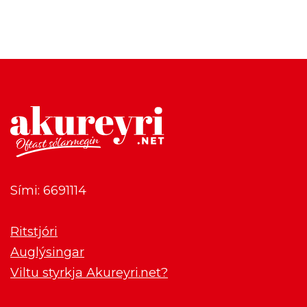
Sími: 6691114
Ritstjóri
Auglýsingar
Viltu styrkja Akureyri.net?