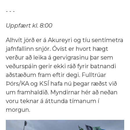
- - -
Uppfært kl. 8:00
Alhvít jörð er á Akureyri og tíu sentímetra
jafnfallinn snjór. Óvíst er hvort hægt
verður að leika á gervigrasinu þar sem
veðurspáin gerir ekki ráð fyrir batnandi
aðstæðum fram eftir degi. Fulltrúar
Þórs/KA og KSÍ hafa nú þegar ræðst við
um framhaldið. Myndirnar hér að neðan
voru teknar á áttunda tímanum í
morgun.