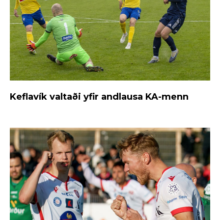
Keflavík valtaði yfir andlausa KA-menn