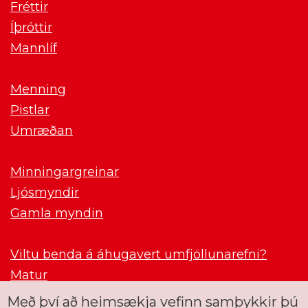
Fréttir
Íþróttir
Mannlíf
Menning
Pistlar
Umræðan
Minningargreinar
Ljósmyndir
Gamla myndin
Viltu benda á áhugavert umfjöllunarefni?
Matur
Með því að heimsækja vefinn samþykkir þú