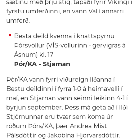
sætinu með þrjú stig, tapaði fyrir Víkingi í
fyrstu umferðinni, en vann Val í annarri
umferð.
Besta deild kvenna í knattspyrnu
Þórsvöllur (VÍS-völlurinn - gervigras á
Ásnum) kl. 17
Þór/KA - Stjarnan
Þór/KA vann fyrri viðureign liðanna í
Bestu deildinni í fyrra 1-0 á heimavelli í
maí, en Stjarnan vann seinni leikinn 4-1 í
byrjun september. Þess má geta að í liði
Stjörnunnar eru tvær sem koma úr
röðum Þórs/KA, þær Andrea Mist
Pálsdóttir og Jakobína Hjörvarsdóttir.