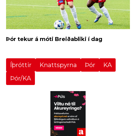
Þór tekur á móti Breiðabliki í dag
Íþróttir
Knattspyrna
Þór
KA
Þór/KA