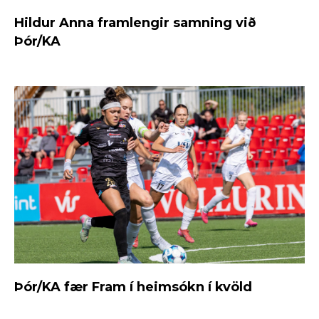
Hildur Anna framlengir samning við
Þór/KA
Þór/KA fær Fram í heimsókn í kvöld