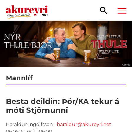
Leita
Mannlíf
Besta deildin: Þór/KA tekur á
móti Stjörnunni
Haraldur Ingólfsson -
haraldur@akureyri.net
06.05.2026 kl. 06:00