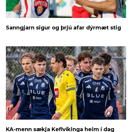
Sanngjarn sigur og þrjú afar dýrmæt stig
KA-menn sækja Keflvíkinga heim í dag