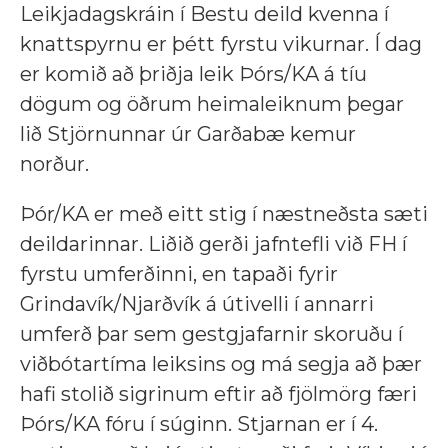
Leikjadagskráin í Bestu deild kvenna í
knattspyrnu er þétt fyrstu vikurnar. Í dag
er komið að þriðja leik Þórs/KA á tíu
dögum og öðrum heimaleiknum þegar
lið Stjörnunnar úr Garðabæ kemur
norður.
Þór/KA er með eitt stig í næstneðsta sæti
deildarinnar. Liðið gerði jafntefli við FH í
fyrstu umferðinni, en tapaði fyrir
Grindavík/Njarðvík á útivelli í annarri
umferð þar sem gestgjafarnir skoruðu í
viðbótartíma leiksins og má segja að þær
hafi stolið sigrinum eftir að fjölmörg færi
Þórs/KA fóru í súginn. Stjarnan er í 4.