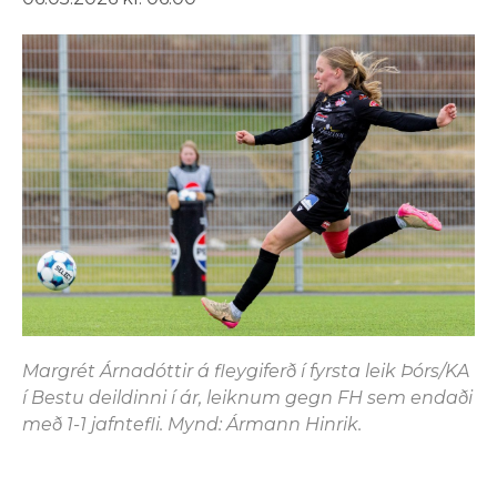
Margrét Árnadóttir á fleygiferð í fyrsta leik Þórs/KA
í Bestu deildinni í ár, leiknum gegn FH sem endaði
með 1-1 jafntefli. Mynd: Ármann Hinrik.