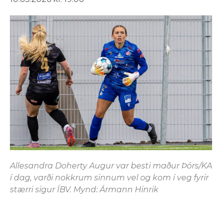
Allesandra Doherty Augur var besti maður Þórs/KA
í dag, varði nokkrum sinnum vel og kom í veg fyrir
stærri sigur ÍBV. Mynd: Ármann Hinrik