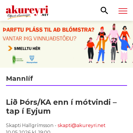
Leita
Mannlíf
Lið Þórs/KA enn í mótvindi –
tap í Eyjum
Skapti Hallgrímsson -
skapti@akureyri.net
10.05.2026 kl. 19:00