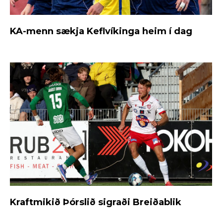
KA-menn sækja Keflvíkinga heim í dag
Kraftmikið Þórslið sigraði Breiðablik