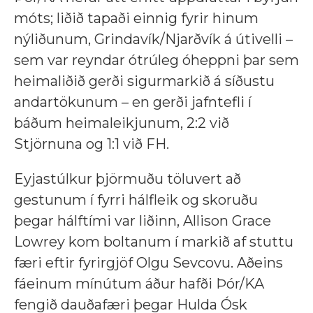
móts; liðið tapaði einnig fyrir hinum
nýliðunum, Grindavík/Njarðvík á útivelli –
sem var reyndar ótrúleg óheppni þar sem
heimaliðið gerði sigurmarkið á síðustu
andartökunum – en gerði jafntefli í
báðum heimaleikjunum, 2:2 við
Stjörnuna og 1:1 við FH.
Eyjastúlkur þjörmuðu töluvert að
gestunum í fyrri hálfleik og skoruðu
þegar hálftími var liðinn, Allison Grace
Lowrey kom boltanum í markið af stuttu
færi eftir fyrirgjöf Olgu Sevcovu. Aðeins
fáeinum mínútum áður hafði Þór/KA
fengið dauðafæri þegar Hulda Ósk