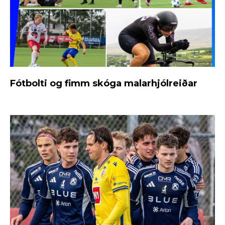
Fótbolti og fimm skóga malarhjólreiðar