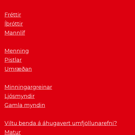
Fréttir
Íþróttir
Mannlíf
Menning
Pistlar
Umræðan
Minningargreinar
Ljósmyndir
Gamla myndin
Viltu benda á áhugavert umfjöllunarefni?
Matur