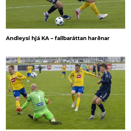
Andleysi hjá KA – fallbaráttan harðnar