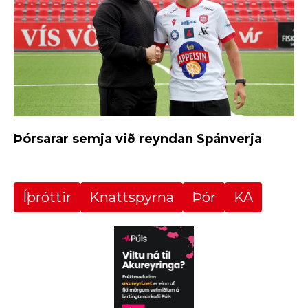
Þórsarar semja við reyndan Spánverja
Íþróttir
Knattspyrna
Þór
KA