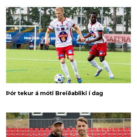
Þór tekur á móti Breiðabliki í dag