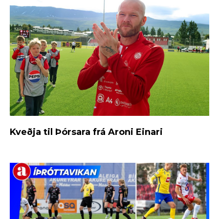
Kveðja til Þórsara frá Aroni Einari