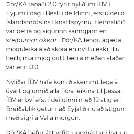
Þór/KA tapaði 2:0 fyrir nýliðum ÍBV í
Eyjum í dag í Bestu deildinni, efstu deild
Íslandsmótsins í knattspyrnu. Heimaliðið
var betra og sigurinn sanngjarn en
stelpurnar okkar
í Þór/KA fengu ágæta
möguleika á að skora en nýttu ekki, illu
heilli; m.a mjög gott færi á meðan staðan
var enn 0:0.
Nýliðar ÍBV hafa komið skemmtilega á
óvart og unnið alla fjóra leikina til þessa.
ÍBV er því efst í deildinni með 12 stig en
Breiðablik getur náð Eyjaliðinu að stigum
með sigri á Val á morgun.
Þór/KA hefur átt erfitt uppdráttar í byrjun