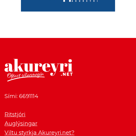
Sími: 6691114
Ritstjóri
Auglýsingar
Viltu styrkja Akureyri.net?