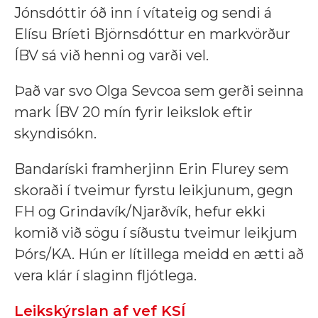
Jónsdóttir óð inn í vítateig og sendi á
Elísu Bríeti Björnsdóttur en markvörður
ÍBV sá við henni og varði vel.
Það var svo Olga Sevcoa sem gerði seinna
mark ÍBV 20 mín fyrir leikslok eftir
skyndisókn.
Bandaríski framherjinn Erin Flurey sem
skoraði í tveimur fyrstu leikjunum, gegn
FH og Grindavík/Njarðvík, hefur ekki
komið við sögu í síðustu tveimur leikjum
Þórs/KA. Hún er lítillega meidd en ætti að
vera klár í slaginn fljótlega.
Leikskýrslan af vef KSÍ