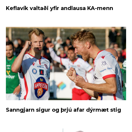
Keflavík valtaði yfir andlausa KA-menn
Sanngjarn sigur og þrjú afar dýrmæt stig