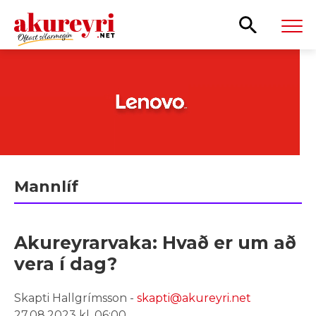
Leita
Mannlíf
Akureyrarvaka: Hvað er um að
vera í dag?
Skapti Hallgrímsson -
skapti@akureyri.net
27.08.2023 kl. 06:00