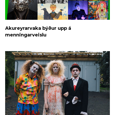
Akureyrarvaka býður upp á
menningarveislu