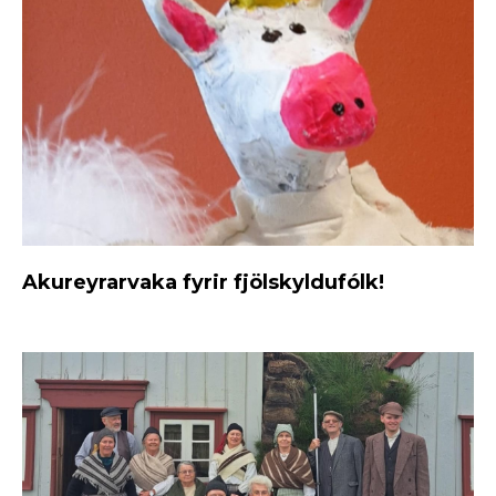
Akureyrarvaka fyrir fjölskyldufólk!