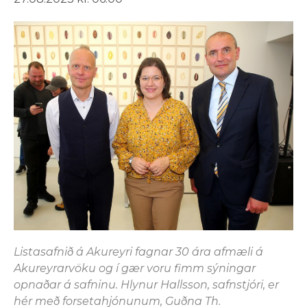
Listasafnið á Akureyri fagnar 30 ára afmæli á
Akureyrarvöku og í gær voru fimm sýningar
opnaðar á safninu. Hlynur Hallsson, safnstjóri, er
hér með forsetahjónunum, Guðna Th.