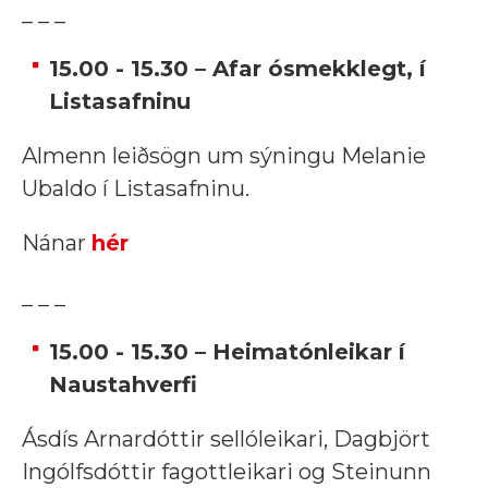
_ _ _
15.00 - 15.30 – Afar ósmekklegt, í
Listasafninu
Almenn leiðsögn um sýningu Melanie
Ubaldo í Listasafninu.
Nánar
hér
_ _ _
15.00 - 15.30 – Heimatónleikar í
Naustahverfi
Ásdís Arnardóttir sellóleikari, Dagbjört
Ingólfsdóttir fagottleikari og Steinunn