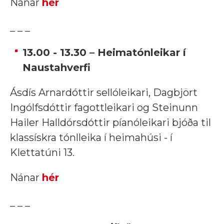
Nánar
hér
_ _ _
13.00 - 13.30 – Heimatónleikar í
Naustahverfi
Ásdís Arnardóttir sellóleikari, Dagbjört
Ingólfsdóttir fagottleikari og Steinunn
Hailer Halldórsdóttir píanóleikari bjóða til
klassískra tónlleika í heimahúsi - í
Klettatúni 13.
Nánar
hér
_ _ _