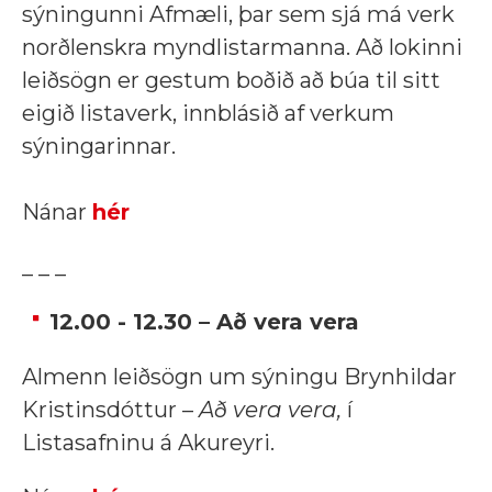
sýningunni Afmæli, þar sem sjá má verk
norðlenskra myndlistarmanna. Að lokinni
leiðsögn er gestum boðið að búa til sitt
eigið listaverk, innblásið af verkum
sýningarinnar.
Nánar
hér
_ _ _
12.00 - 12.30 – Að vera vera
Almenn leiðsögn um sýningu Brynhildar
Kristinsdóttur –
Að vera vera,
í
Listasafninu á Akureyri.