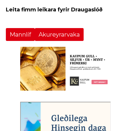
Leita fimm leikara fyrir Draugaslóð
Mannlíf
Akureyrarvaka