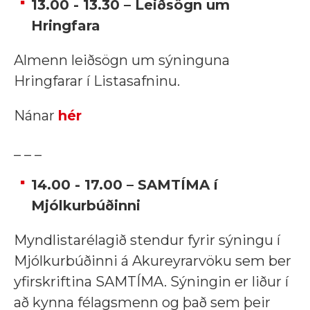
13.00 - 13.30 – Leiðsögn um
Hringfara
Almenn leiðsögn um sýninguna
Hringfarar í Listasafninu.
Nánar
hér
_ _ _
14.00 - 17.00 – SAMTÍMA í
Mjólkurbúðinni
Myndlistarélagið stendur fyrir sýningu í
Mjólkurbúðinni á Akureyrarvöku sem ber
yfirskriftina SAMTÍMA. Sýningin er liður í
að kynna félagsmenn og það sem þeir