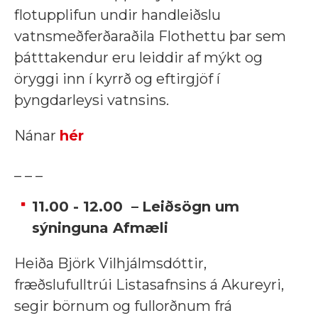
flotupplifun undir handleiðslu
vatnsmeðferðaraðila Flothettu þar sem
þátttakendur eru leiddir af mýkt og
öryggi inn í kyrrð og eftirgjöf í
þyngdarleysi vatnsins.
Nánar
hér
_ _ _
11.00 - 12.00 –
Leiðsögn um
sýninguna Afmæli
Heiða Björk Vilhjálmsdóttir,
fræðslufulltrúi Listasafnsins á Akureyri,
segir börnum og fullorðnum frá