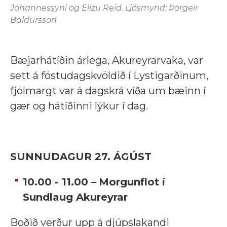
Jóhannessyni og Elizu Reid. Ljósmynd: Þorgeir
Baldursson
Bæjarhátíðin árlega, Akureyrarvaka, var
sett á föstudagskvöldið í Lystigarðinum,
fjölmargt var á dagskrá víða um bæinn í
gær og hátíðinni lýkur í dag.
SUNNUDAGUR 27. ÁGÚST
10.00 - 11.00 –
Morgunflot í
Sundlaug Akureyrar
Boðið verður upp á djúpslakandi