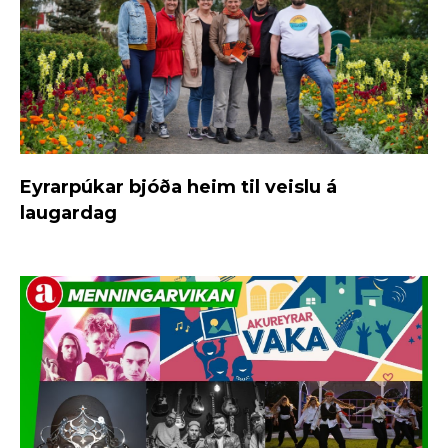
Eyrarpúkar bjóða heim til veislu á
laugardag