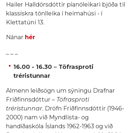
Hailer Halldórsdóttir píanóleikari bjóða til
klassískra tónlleika í heimahúsi - í
Klettatúni 13.
Nánar
hér
_ _ _
16.00 - 16.30 – Töfrasproti
tréristunnar
Almenn leiðsögn um sýningu Drafnar
Friðfinnsdóttur –
Töfrasproti
tréristunnar
. Dröfn Friðfinnsdóttir (1946-
2000) nam við Myndlista- og
handíðaskóla Íslands 1962-1963 og við