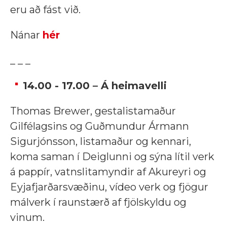
eru að fást við.
Nánar
hér
_ _ _
14.00 - 17.00 – Á heimavelli
Thomas Brewer, gestalistamaður
Gilfélagsins og Guðmundur Ármann
Sigurjónsson, listamaður og kennari,
koma saman í Deiglunni og sýna lítil verk
á pappír, vatnslitamyndir af Akureyri og
Eyjafjarðarsvæðinu, vídeo verk og fjögur
málverk í raunstærð af fjölskyldu og
vinum.