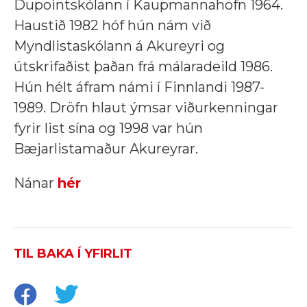
Dupointskólann í Kaupmannahöfn 1964.
Haustið 1982 hóf hún nám við
Myndlistaskólann á Akureyri og
útskrifaðist þaðan frá málaradeild 1986.
Hún hélt áfram námi í Finnlandi 1987-
1989. Dröfn hlaut ýmsar viðurkenningar
fyrir list sína og 1998 var hún
Bæjarlistamaður Akureyrar.
Nánar
hér
TIL BAKA Í YFIRLIT