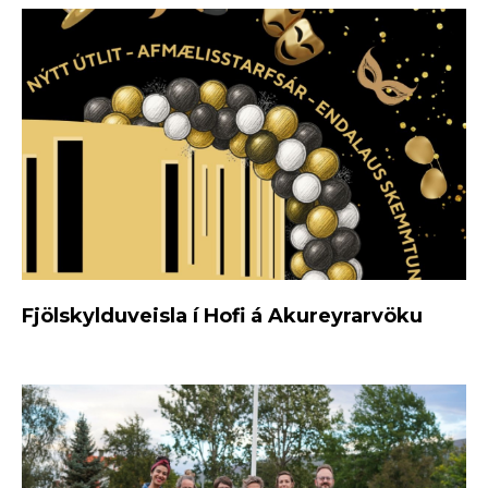
Fjölskylduveisla í Hofi á Akureyrarvöku