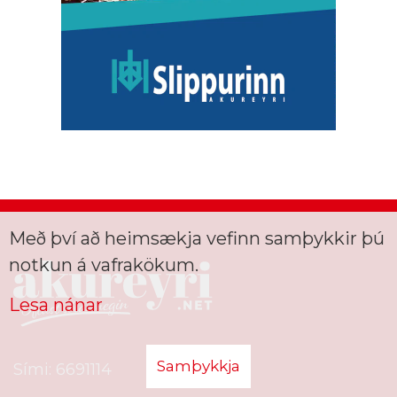
Með því að heimsækja vefinn samþykkir þú
notkun á vafrakökum.
Lesa nánar
Samþykkja
Sími: 6691114