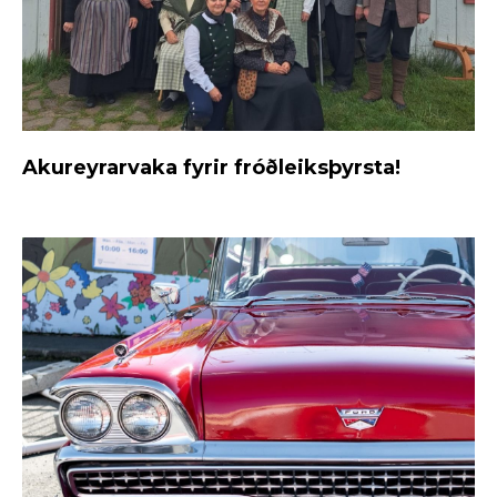
Akureyrarvaka fyrir fróðleiksþyrsta!