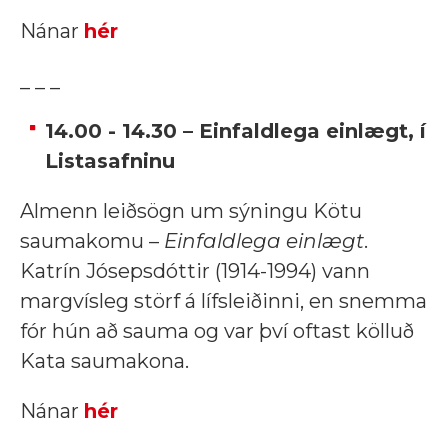
Nánar
hér
_ _ _
14.00 - 14.30 – Einfaldlega einlægt, í
Listasafninu
Almenn leiðsögn um sýningu Kötu
saumakomu –
Einfaldlega einlægt
.
Katrín Jósepsdóttir (1914-1994) vann
margvísleg störf á lífsleiðinni, en snemma
fór hún að sauma og var því oftast kölluð
Kata saumakona.
Nánar
hér