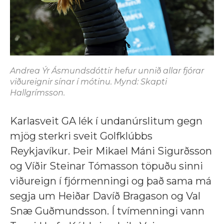
Andrea Ýr Ásmundsdóttir hefur unnið allar fjórar
viðureignir sínar í mótinu. Mynd: Skapti
Hallgrímsson.
Karlasveit GA lék í undanúrslitum gegn
mjög sterkri sveit Golfklúbbs
Reykjavíkur. Þeir Mikael Máni Sigurðsson
og Víðir Steinar Tómasson töpuðu sinni
viðureign í fjórmenningi og það sama má
segja um Heiðar Davíð Bragason og Val
Snæ Guðmundsson. Í tvímenningi vann