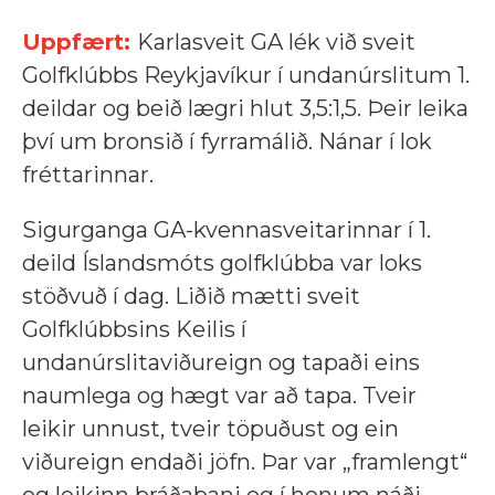
Uppfært:
Karlasveit GA lék við sveit
Golfklúbbs Reykjavíkur í undanúrslitum 1.
deildar og beið lægri hlut 3,5:1,5. Þeir leika
því um bronsið í fyrramálið. Nánar í lok
fréttarinnar.
Sigurganga GA-kvennasveitarinnar í 1.
deild Íslandsmóts golfklúbba var loks
stöðvuð í dag. Liðið mætti sveit
Golfklúbbsins Keilis í
undanúrslitaviðureign og tapaði eins
naumlega og hægt var að tapa. Tveir
leikir unnust, tveir töpuðust og ein
viðureign endaði jöfn. Þar var „framlengt“