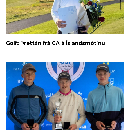
Golf: Þrettán frá GA á Íslandsmótinu