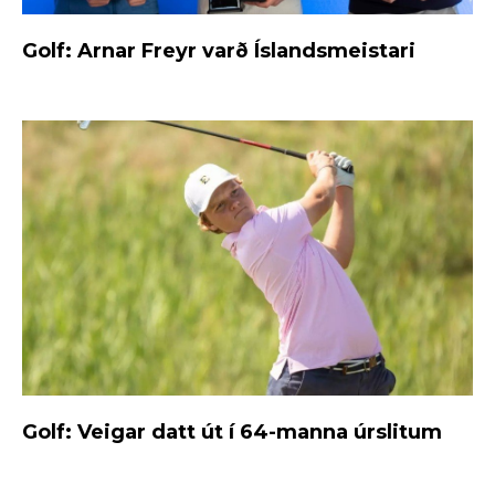
Golf: Arnar Freyr varð Íslandsmeistari
Golf: Veigar datt út í 64-manna úrslitum