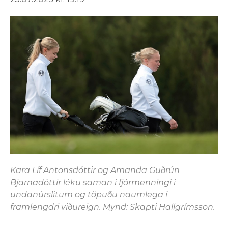
Kara Líf Antonsdóttir og Amanda Guðrún
Bjarnadóttir léku saman í fjórmenningi í
undanúrslitum og töpuðu naumlega í
framlengdri viðureign. Mynd: Skapti Hallgrímsson.