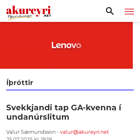
Leita
Íþróttir
Svekkjandi tap GA-kvenna í
undanúrslitum
Valur Sæmundsson -
valur@akureyri.net
25.07.2025 kl. 19:19