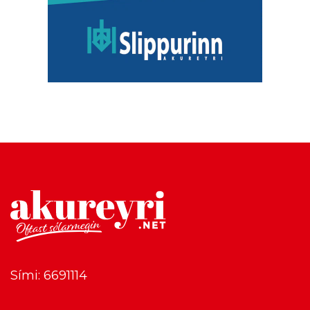
Sími: 6691114