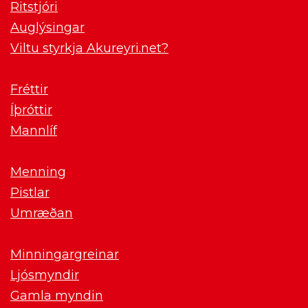
Ritstjóri
Auglýsingar
Viltu styrkja Akureyri.net?
Fréttir
Íþróttir
Mannlíf
Menning
Pistlar
Umræðan
Minningargreinar
Ljósmyndir
Gamla myndin