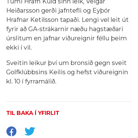
Tumi Hrafn Kúld sinn leik, Veigar
Heiðarsson gerði jafntefli og Eyþór
Hrafnar Ketilsson tapaði. Lengi vel leit út
fyrir að GA-strákarnir næðu hagstæðari
úrslitum en jafnar viðureignir féllu þeim
ekki í vil.
Sveitin leikur því um bronsið gegn sveit
Golfklúbbsins Keilis og hefst viðureignin
kl. 10 í fyrramálið.
TIL BAKA Í YFIRLIT