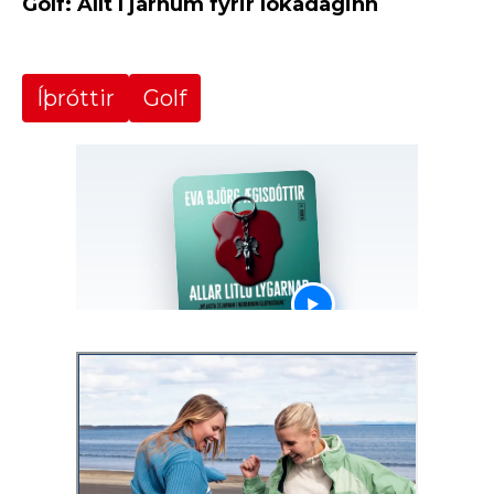
Golf: Allt í járnum fyrir lokadaginn
Íþróttir
Golf