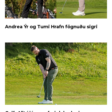
Andrea Ýr og Tumi Hrafn fögnuðu sigri