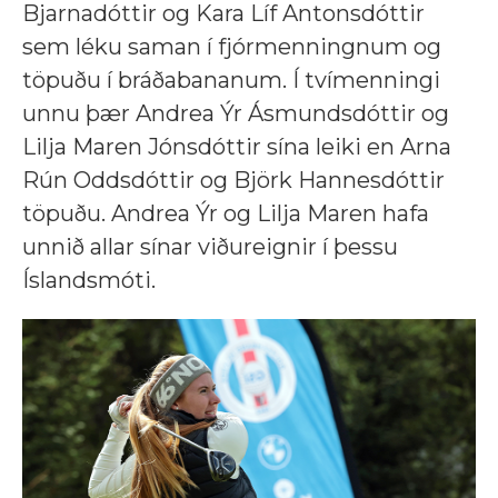
Bjarnadóttir og Kara Líf Antonsdóttir
sem léku saman í fjórmenningnum og
töpuðu í bráðabananum. Í tvímenningi
unnu þær Andrea Ýr Ásmundsdóttir og
Lilja Maren Jónsdóttir sína leiki en Arna
Rún Oddsdóttir og Björk Hannesdóttir
töpuðu. Andrea Ýr og Lilja Maren hafa
unnið allar sínar viðureignir í þessu
Íslandsmóti.