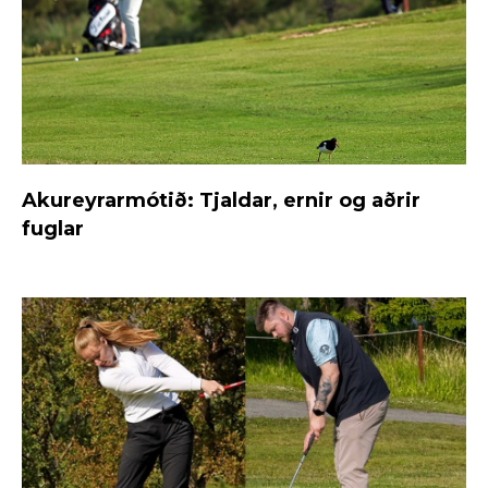
Akureyrarmótið: Tjaldar, ernir og aðrir
fuglar