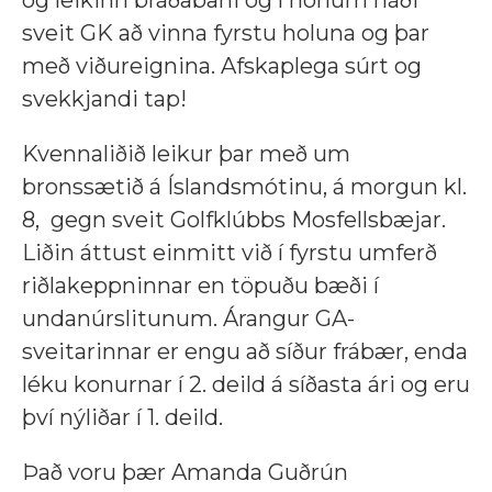
og leikinn bráðabani og í honum náði
sveit GK að vinna fyrstu holuna og þar
með viðureignina. Afskaplega súrt og
svekkjandi tap!
Kvennaliðið leikur þar með um
bronssætið á Íslandsmótinu, á morgun kl.
8, gegn sveit Golfklúbbs Mosfellsbæjar.
Liðin áttust einmitt við í fyrstu umferð
riðlakeppninnar en töpuðu bæði í
undanúrslitunum. Árangur GA-
sveitarinnar er engu að síður frábær, enda
léku konurnar í 2. deild á síðasta ári og eru
því nýliðar í 1. deild.
Það voru þær Amanda Guðrún