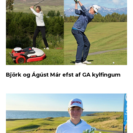
Björk og Ágúst Már efst af GA kylfingum