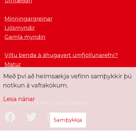
Umræðan
Minningargreinar
Ljósmyndir
Gamla myndin
Viltu benda á áhugavert umfjöllunarefni?
Matur
Með því að heimsækja vefinn samþykkir þú
notkun á vafrakökum.
Lesa nánar
© 1998 - 2026 Allur réttur áskilinn
Samþykkja