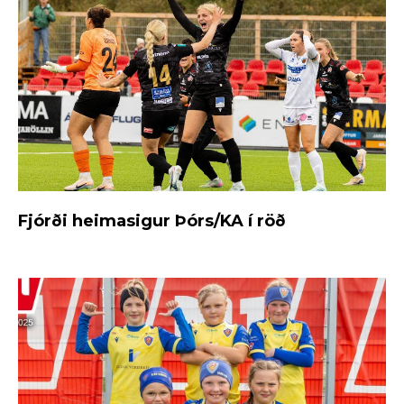
Fjórði heimasigur Þórs/KA í röð