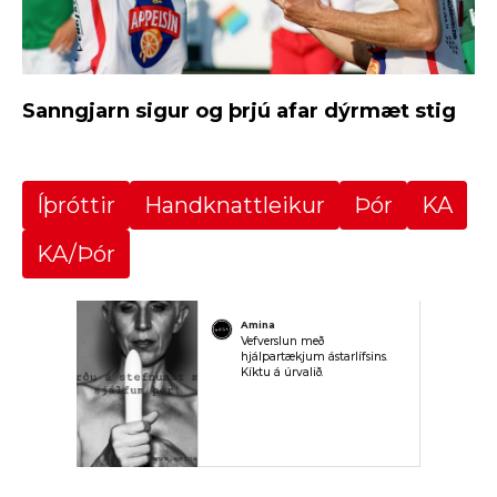
Sanngjarn sigur og þrjú afar dýrmæt stig
Íþróttir
Handknattleikur
Þór
KA
KA/Þór