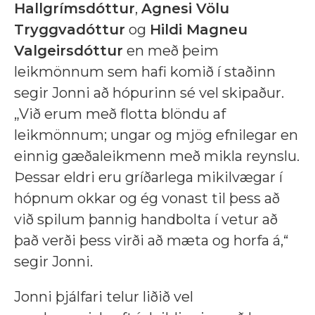
Hallgrímsdóttur
,
Agnesi Völu
Tryggvadóttur
og
Hildi Magneu
Valgeirsdóttur
en með þeim
leikmönnum sem hafi komið í staðinn
segir Jonni að hópurinn sé vel skipaður.
„Við erum með flotta blöndu af
leikmönnum; ungar og mjög efnilegar en
einnig gæðaleikmenn með mikla reynslu.
Þessar eldri eru gríðarlega mikilvægar í
hópnum okkar og ég vonast til þess að
við spilum þannig handbolta í vetur að
það verði þess virði að mæta og horfa á,“
segir Jonni.
Jonni þjálfari telur liðið vel