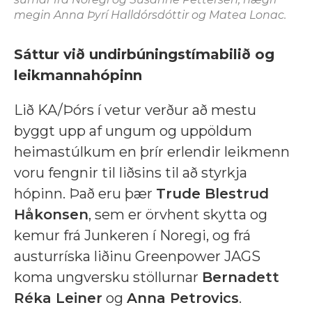
megin Anna Þyrí Halldórsdóttir og Matea Lonac.
Sáttur við undirbúningstímabilið og
leikmannahópinn
Lið KA/Þórs í vetur verður að mestu
byggt upp af ungum og uppöldum
heimastúlkum en þrír erlendir leikmenn
voru fengnir til liðsins til að styrkja
hópinn. Það eru þær
Trude Blestrud
Håkonsen
, sem er örvhent skytta og
kemur frá Junkeren í Noregi, og frá
austurríska liðinu Greenpower JAGS
koma ungversku stöllurnar
Bernadett
Réka Leiner
og
Anna Petrovics
.