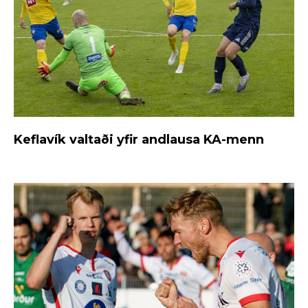
Keflavík valtaði yfir andlausa KA-menn