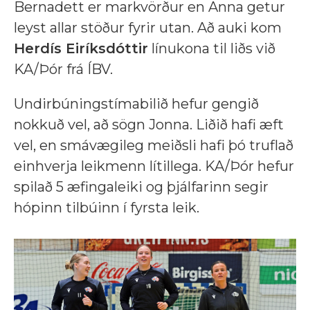
Bernadett er markvörður en Anna getur
leyst allar stöður fyrir utan. Að auki kom
Herdís Eiríksdóttir
línukona til liðs við
KA/Þór frá ÍBV.
Undirbúningstímabilið hefur gengið
nokkuð vel, að sögn Jonna. Liðið hafi æft
vel, en smávægileg meiðsli hafi þó truflað
einhverja leikmenn lítillega. KA/Þór hefur
spilað 5 æfingaleiki og þjálfarinn segir
hópinn tilbúinn í fyrsta leik.