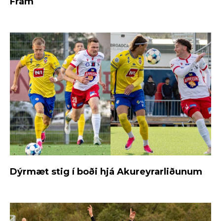
Fram
Dýrmæt stig í boði hjá Akureyrarliðunum