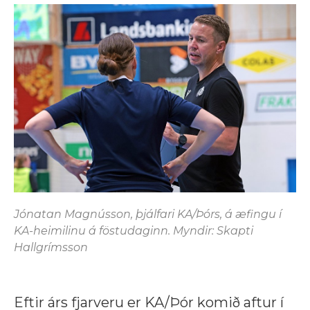
Jónatan Magnússon, þjálfari KA/Þórs, á æfingu í
KA-heimilinu á föstudaginn. Myndir: Skapti
Hallgrímsson
Eftir árs fjarveru er KA/Þór komið aftur í