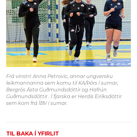
Frá vinstri: Anna Petrovic, annar ungversku
leikmannanna sem komu til KA/Þórs í sumar,
Bergrós Ásta Guðmundsdóttir og Hafrún
Guðmundsdóttir . Í fjarska er Herdís Eiríksdóttir
sem kom frá ÍBV í sumar.
TIL BAKA Í YFIRLIT