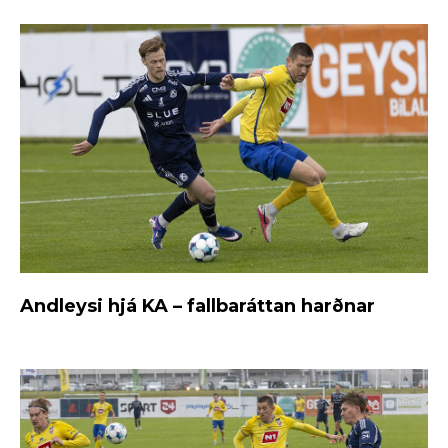
Andleysi hjá KA – fallbaráttan harðnar