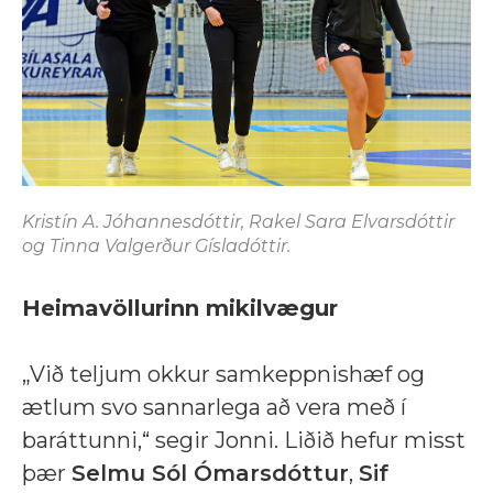
Kristín A. Jóhannesdóttir, Rakel Sara Elvarsdóttir
og Tinna Valgerður Gísladóttir.
Heimavöllurinn mikilvægur
„Við teljum okkur samkeppnishæf og
ætlum svo sannarlega að vera með í
baráttunni,“ segir Jonni. Liðið hefur misst
þær
Selmu Sól Ómarsdóttur
,
Sif