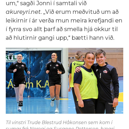
um,“ sagði Jonni í samtali við
akureyri.net
. „Við erum meðvituð um að
leikirnir í ár verða mun meira krefjandi en
í fyrra svo allt þarf að smella hjá okkur til
að hlutirnir gangi upp,“ bætti hann við.
Til vinstri Trude Blestrud Håkonsen sem kom í
sumar frá Noregi og Susanne Pettersen, hægri