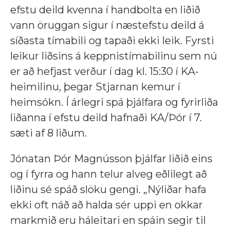
efstu deild kvenna í handbolta en liðið
vann öruggan sigur í næstefstu deild á
síðasta tímabili og tapaði ekki leik. Fyrsti
leikur liðsins á keppnistímabilinu sem nú
er að hefjast verður í dag kl. 15:30 í KA-
heimilinu, þegar Stjarnan kemur í
heimsókn. Í árlegri spá þjálfara og fyrirliða
liðanna í efstu deild hafnaði KA/Þór í 7.
sæti af 8 liðum.
Jónatan Þór Magnússon þjálfar liðið eins
og í fyrra og hann telur alveg eðlilegt að
liðinu sé spáð slöku gengi. „Nýliðar hafa
ekki oft náð að halda sér uppi en okkar
markmið eru háleitari en spáin segir til