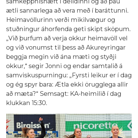
samkeppnishæft í deildinni og að þau
ætli sannarlega að vera með í baráttunni.
Heimavöllurinn verði mikilvægur og
stuðningur áhorfenda geti skipt sköpum.
„Við þurfum að verja okkur heimavöll vel
og við vonumst til þess að Akureyringar
beggja megin við ána mæti og styðji
okkur,“ segir Jonni og endar samtalið á
samviskuspurningu: „Fyrsti leikur er í dag
og ég spyr bara: Ætla ekki örugglega allir
að mæta?“ Semsagt: KA-heimilið í dag
klukkan 15:30.