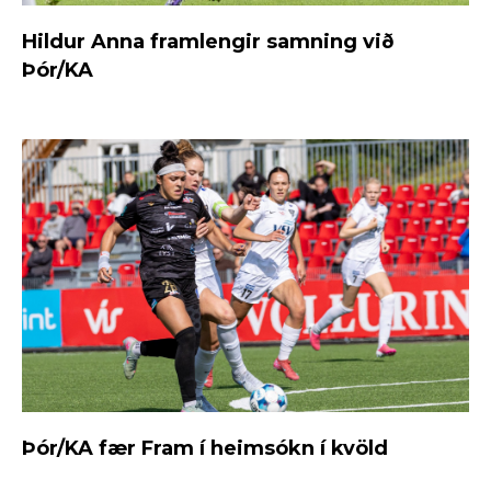
Hildur Anna framlengir samning við
Þór/KA
Þór/KA fær Fram í heimsókn í kvöld