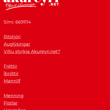
Sími: 6691114
Ritstjóri
Auglýsingar
Viltu styrkja Akureyri.net?
Fréttir
Íþróttir
Mannlíf
Menning
Pistlar