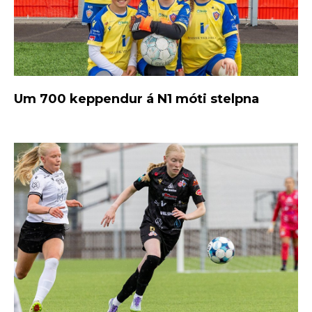
Um 700 keppendur á N1 móti stelpna