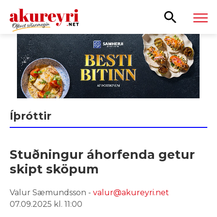
Leita
Íþróttir
Stuðningur áhorfenda getur
skipt sköpum
Valur Sæmundsson -
valur@akureyri.net
07.09.2025 kl. 11:00