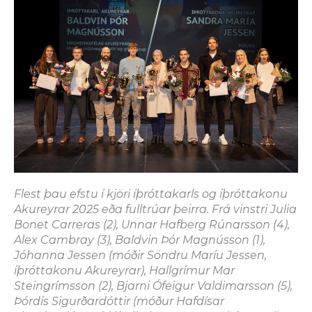
Flest þau efstu í kjöri íþróttakarls og íþróttakonu
Akureyrar 2025 eða fulltrúar þeirra. Frá vinstri Julia
Bonet Carreras (2), Unnar Hafberg Rúnarsson (4),
Alex Cambray (3), Baldvin Þór Magnússon (1),
Jóhanna Jessen (móðir Söndru Maríu Jessen,
íþróttakonu Akureyrar), Hallgrímur Mar
Steingrímsson (2), Bjarni Ófeigur Valdimarsson (5),
Þórdís Sigurðardóttir (móður Hafdísar