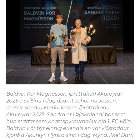
Baldvin Þór Magnússon, íþróttakarl Akureyrar
2025 á sviðinu í dag ásamt Jóhönnu Jessen,
móður Söndru Maríu Jessen, íþróttakonu
Akureyrar 2025. Sandra er í Þýskalandi þar sem
hún starfar sem knattspyrnumaður hjá 1. FC Köln.
Baldvin Þór býr einnig erlendis en var viðstaddur
kjörið á Akureyri í fyrsta sinn í dag. Mynd: Axel Darri