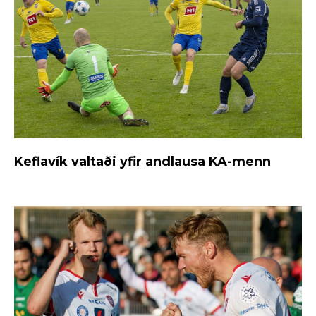
Keflavík valtaði yfir andlausa KA-menn