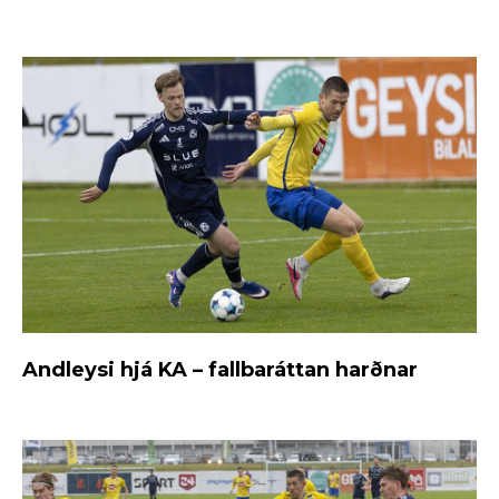
Andleysi hjá KA – fallbaráttan harðnar