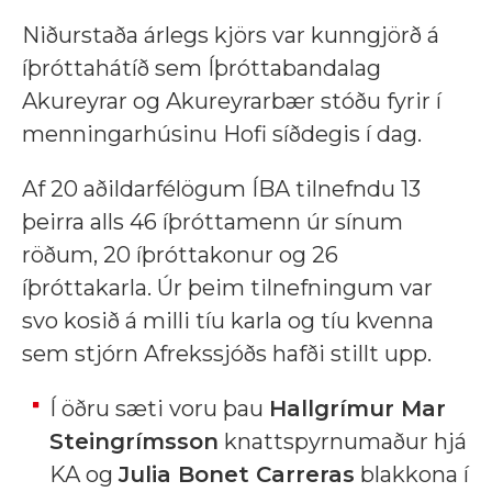
Niðurstaða árlegs kjörs var kunngjörð á
íþróttahátíð sem Íþróttabandalag
Akureyrar og Akureyrarbær stóðu fyrir í
menningarhúsinu Hofi síðdegis í dag.
Af 20 aðildarfélögum ÍBA tilnefndu 13
þeirra alls 46 íþróttamenn úr sínum
röðum, 20 íþróttakonur og 26
íþróttakarla. Úr þeim tilnefningum var
svo kosið á milli tíu karla og tíu kvenna
sem stjórn Afrekssjóðs hafði stillt upp.
Í öðru sæti voru þau
Hallgrímur Mar
Steingrímsson
knattspyrnumaður hjá
KA og
Julia Bonet Carreras
blakkona í