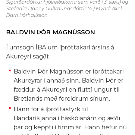
Sigurðardóttur hjólreiðakonu sem varð í 3. sæti) og
Stefanía Daney Guðmundsdóttir (4.) Mynd: Axel
Darri Þórhallsson
BALDVIN ÞÓR MAGNÚSSON
Í umsögn ÍBA um íþróttakarl ársins á
Akureyri sagði:
Baldvin Þór Magnússon er íþróttakarl
Akureyrar í annað sinn. Baldvin Þór er
fæddur á Akureyri en flutti ungur til
Bretlands með foreldrum sínum.
Hann fór á íþróttastyrk til
Bandaríkjanna í háskólanám og æfði
þar og keppti í fimm ár. Hann hefur nú