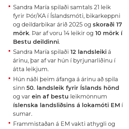
Sandra María spilaði samtals 21 leik
fyrir Þór/KA í Íslandsmóti, bikarkeppni
og deildarbikar árið 2025 og
skoraði 17
mörk
. Þar af voru 14 leikir og
10 mörk í
Bestu deildinni
.
Sandra María spilaði
12 landsleiki
á
árinu, þar af var hún í byrjunarliðinu í
átta leikjum.
Hún náði þeim áfanga á árinu að spila
sinn
50. landsleik fyrir Íslands hönd
og var
ein af bestu
leikmönnum
íslenska landsliðsins á
lokamóti EM
í
sumar.
Frammistaðan á EM vakti athygli og