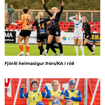
Fjórði heimasigur Þórs/KA í röð