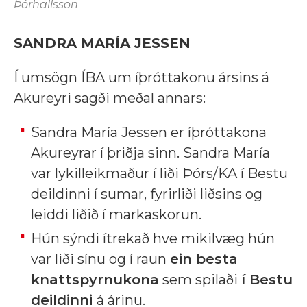
Þórhallsson
SANDRA MARÍA JESSEN
Í umsögn ÍBA um íþróttakonu ársins á
Akureyri sagði meðal annars:
Sandra María Jessen er íþróttakona
Akureyrar í þriðja sinn. Sandra María
var lykilleikmaður í liði Þórs/KA í Bestu
deildinni í sumar, fyrirliði liðsins og
leiddi liðið í markaskorun.
Hún sýndi ítrekað hve mikilvæg hún
var liði sínu og í raun
ein besta
knattspyrnukona
sem spilaði
í Bestu
deildinni
á árinu.