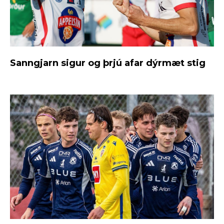
Sanngjarn sigur og þrjú afar dýrmæt stig