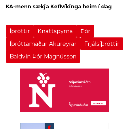
KA-menn sækja Keflvíkinga heim í dag
Íþróttir
Knattspyrna
Þór
Íþróttamaður Akureyrar
Frjálsíþróttir
Baldvin Þór Magnússon