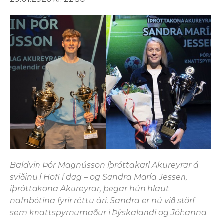
Baldvin Þór Magnússon íþróttakarl Akureyrar á
sviðinu í Hofi í dag – og Sandra María Jessen,
íþróttakona Akureyrar, þegar hún hlaut
nafnbótina fyrir réttu ári. Sandra er nú við störf
sem knattspyrnumaður í Þýskalandi og Jóhanna