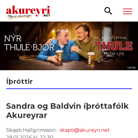
Leita
Íþróttir
Sandra og Baldvin íþróttafólk
Akureyrar
Skapti Hallgrímsson -
skapti@akureyri.net
29.01.2026 kl. 22:30