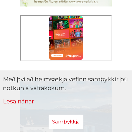
Með því að heimsækja vefinn samþykkir þú
notkun á vafrakökum.
Lesa nánar
Samþykkja