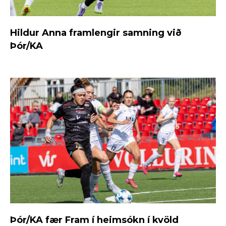
Hildur Anna framlengir samning við
Þór/KA
Þór/KA fær Fram í heimsókn í kvöld