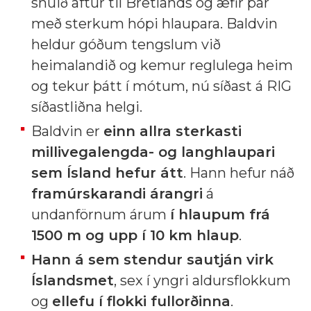
snúið aftur til Bretlands og æfir þar
með sterkum hópi hlaupara.
Baldvin
heldur góðum tengslum við
heimalandið og kemur reglulega heim
og tekur þátt í mótum, nú síðast á RIG
síðastliðna helgi.
Baldvin er
einn allra sterkasti
millivegalengda- og langhlaupari
sem Ísland hefur átt
. Hann hefur náð
framúrskarandi árangri
á
undanförnum árum
í hlaupum frá
1500 m og upp í 10 km hlaup
.
Hann á sem stendur sautján virk
Íslandsmet
, sex í yngri aldursflokkum
og
ellefu í flokki fullorðinna
.