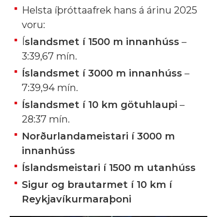
Helsta íþróttaafrek hans á árinu 2025
voru:
Í
slandsmet í 1500 m innanhúss
–
3:39,67 mín.
Íslandsmet í 3000 m innanhúss
–
7:39,94 mín.
Íslandsmet í 10 km götuhlaupi
–
28:37 mín.
Norðurlandameistari í 3000 m
innanhúss
Íslandsmeistari í 1500 m utanhúss
Sigur og brautarmet í 10 km í
Reykjavíkurmaraþoni