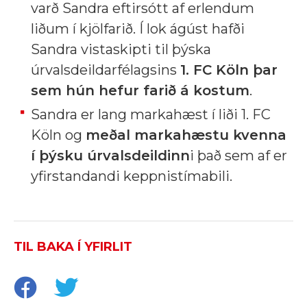
varð Sandra eftirsótt af erlendum
liðum í kjölfarið. Í lok ágúst hafði
Sandra vistaskipti til þýska
úrvalsdeildarfélagsins
1. FC Köln þar
sem hún hefur farið á kostum
.
Sandra er lang markahæst í liði 1. FC
Köln og
meðal markahæstu kvenna
í þýsku úrvalsdeildinn
i það sem af er
yfirstandandi keppnistímabili.
TIL BAKA Í YFIRLIT