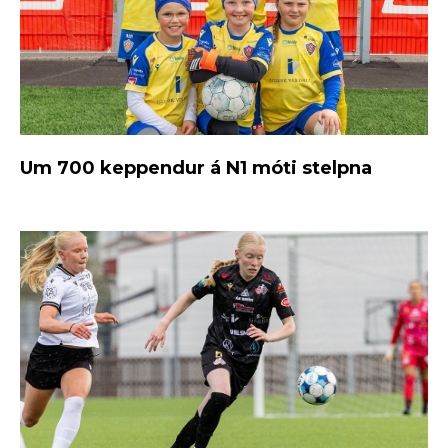
Um 700 keppendur á N1 móti stelpna