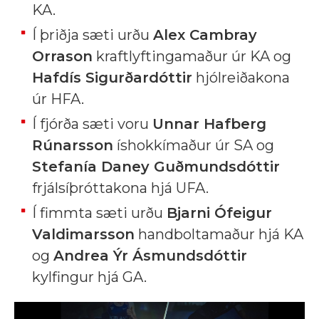
KA.
Í þriðja sæti urðu
Alex Cambray
Orrason
kraftlyftingamaður úr KA og
Hafdís Sigurðardóttir
hjólreiðakona
úr HFA.
Í fjórða sæti voru
Unnar Hafberg
Rúnarsson
íshokkímaður úr SA og
Stefanía Daney Guðmundsdóttir
frjálsíþróttakona hjá UFA.
Í fimmta sæti urðu
Bjarni Ófeigur
Valdimarsson
handboltamaður hjá KA
og
Andrea Ýr Ásmundsdóttir
kylfingur hjá GA.