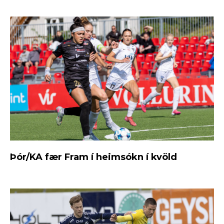
Þór/KA fær Fram í heimsókn í kvöld