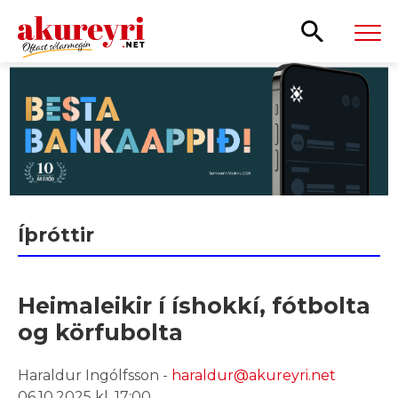
Leita
Íþróttir
Heimaleikir í íshokkí, fótbolta
og körfubolta
Haraldur Ingólfsson -
haraldur@akureyri.net
06.10.2025 kl. 17:00