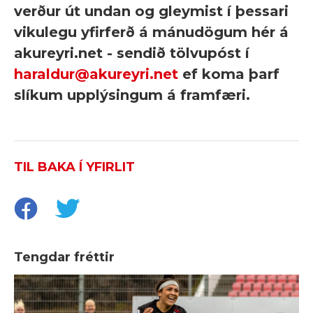
verður út undan og gleymist í þessari
vikulegu yfirferð á mánudögum hér á
akureyri.net - sendið tölvupóst í
haraldur@akureyri.net
ef koma þarf
slíkum upplýsingum á framfæri.
TIL BAKA Í YFIRLIT
Tengdar fréttir