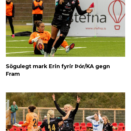
Sögulegt mark Erin fyrir Þór/KA gegn
Fram