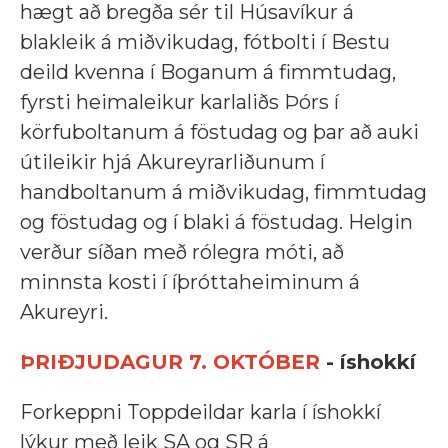
hægt að bregða sér til Húsavíkur á
blakleik á miðvikudag, fótbolti í Bestu
deild kvenna í Boganum á fimmtudag,
fyrsti heimaleikur karlaliðs Þórs í
körfuboltanum á föstudag og þar að auki
útileikir hjá Akureyrarliðunum í
handboltanum á miðvikudag, fimmtudag
og föstudag og í blaki á föstudag. Helgin
verður síðan með rólegra móti, að
minnsta kosti í íþróttaheiminum á
Akureyri.
ÞRIÐJUDAGUR 7. OKTÓBER
- íshokkí
Forkeppni Toppdeildar karla í íshokkí
lýkur með leik SA og SR á