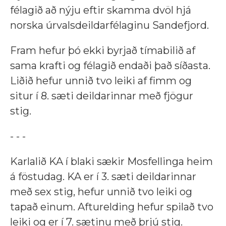
félagið að nýju eftir skamma dvöl hjá
norska úrvalsdeildarfélaginu Sandefjord.
Fram hefur þó ekki byrjað tímabilið af
sama krafti og félagið endaði það síðasta.
Liðið hefur unnið tvo leiki af fimm og
situr í 8. sæti deildarinnar með fjögur
stig.
- - -
Karlalið KA í blaki sækir Mosfellinga heim
á föstudag. KA er í 3. sæti deildarinnar
með sex stig, hefur unnið tvo leiki og
tapað einum. Afturelding hefur spilað tvo
leiki og er í 7. sætinu með þrjú stig.