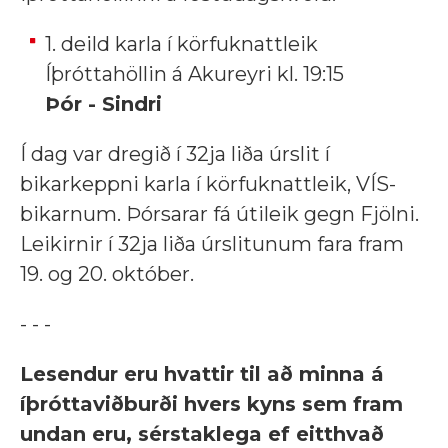
1. deild karla í körfuknattleik
Íþróttahöllin á Akureyri kl. 19:15
Þór - Sindri
Í dag var dregið í 32ja liða úrslit í
bikarkeppni karla í körfuknattleik, VÍS-
bikarnum. Þórsarar fá útileik gegn Fjölni.
Leikirnir í 32ja liða úrslitunum fara fram
19. og 20. október.
- - -
Lesendur eru hvattir til að minna á
íþróttaviðburði hvers kyns sem fram
undan eru, sérstaklega ef eitthvað