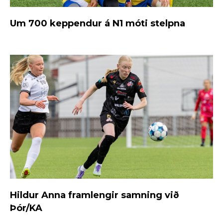
Um 700 keppendur á N1 móti stelpna
Hildur Anna framlengir samning við
Þór/KA