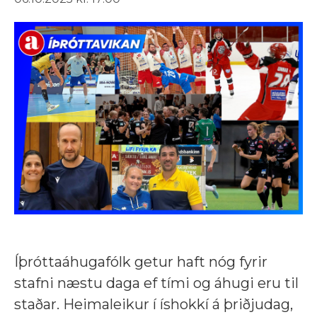
Íþróttaáhugafólk getur haft nóg fyrir
stafni næstu daga ef tími og áhugi eru til
staðar. Heimaleikur í íshokkí á þriðjudag,