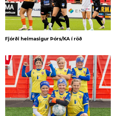
Fjórði heimasigur Þórs/KA í röð