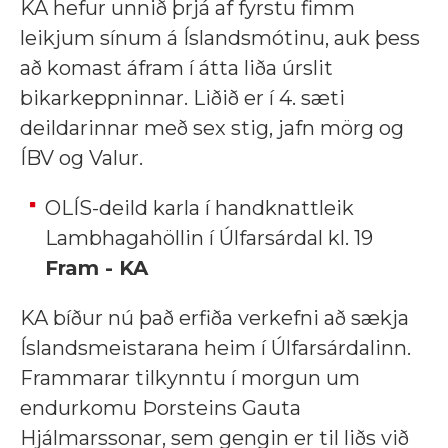
KA hefur unnið þrjá af fyrstu fimm
leikjum sínum á Íslandsmótinu, auk þess
að komast áfram í átta liða úrslit
bikarkeppninnar. Liðið er í 4. sæti
deildarinnar með sex stig, jafn mörg og
ÍBV og Valur.
OLÍS-deild karla í handknattleik
Lambhagahöllin í Úlfarsárdal kl. 19
Fram - KA
KA bíður nú það erfiða verkefni að sækja
Íslandsmeistarana heim í Úlfarsárdalinn.
Frammarar tilkynntu í morgun um
endurkomu Þorsteins Gauta
Hjálmarssonar, sem gengin er til liðs við