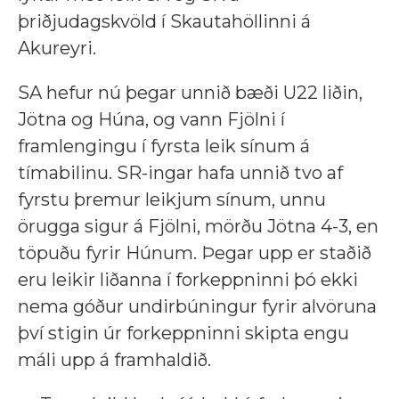
þriðjudagskvöld í Skautahöllinni á
Akureyri.
SA hefur nú þegar unnið bæði U22 liðin,
Jötna og Húna, og vann Fjölni í
framlengingu í fyrsta leik sínum á
tímabilinu. SR-ingar hafa unnið tvo af
fyrstu þremur leikjum sínum, unnu
örugga sigur á Fjölni, mörðu Jötna 4-3, en
töpuðu fyrir Húnum. Þegar upp er staðið
eru leikir liðanna í forkeppninni þó ekki
nema góður undirbúningur fyrir alvöruna
því stigin úr forkeppninni skipta engu
máli upp á framhaldið.