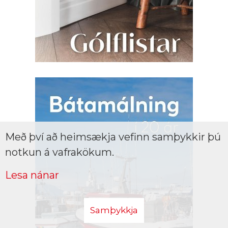
Með því að heimsækja vefinn samþykkir þú
notkun á vafrakökum.
Lesa nánar
Samþykkja