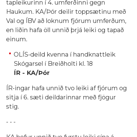
tapleikurinn í 4. umferðinni gegn
Haukum. KA/Þór deilir toppsætinu með
Val og ÍBV að loknum fjórum umferðum,
en liðin hafa öll unnið þrjá leiki og tapað
einum.
OLÍS-deild kvenna í handknattleik
Skógarsel í Breiðholti kl. 18
ÍR - KA/Þór
ÍR-ingar hafa unnið tvo leiki af fjórum og
sitja í 6. sæti deildarinnar með fjögur
stig.
- - -