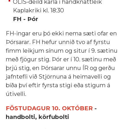
OLÍS-deild karla í handknattleik
Kaplakriki kl. 18:30
FH - Þór
FH-ingar eru þó ekki nema sæti ofar en
Þórsarar. FH hefur unnið tvo af fyrstu
fimm leikjum sínum og situr í 9. sætinu
með fjögur stig. Þór er í 10. sætinu með
þrjú stig, en Þórsarar unnu ÍR og gerðu
jafntefli við Stjörnuna á heimavelli og
bíða því eftir fyrsta stigi eða stigum á
útivelli.
FÖSTUDAGUR 10. OKTÓBER
-
handbolti, körfubolti