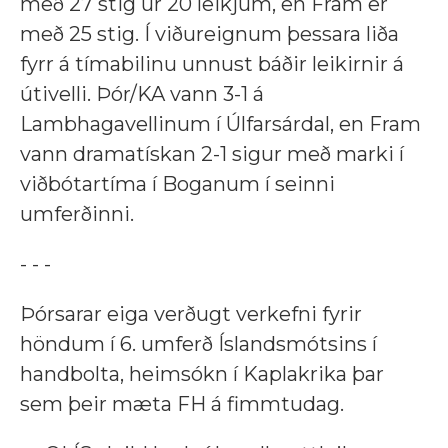
með 27 stig úr 20 leikjum, en Fram er
með 25 stig. Í viðureignum þessara liða
fyrr á tímabilinu unnust báðir leikirnir á
útivelli. Þór/KA vann 3-1 á
Lambhagavellinum í Úlfarsárdal, en Fram
vann dramatískan 2-1 sigur með marki í
viðbótartíma í Boganum í seinni
umferðinni.
- - -
Þórsarar eiga verðugt verkefni fyrir
höndum í 6. umferð Íslandsmótsins í
handbolta, heimsókn í Kaplakrika þar
sem þeir mæta FH á fimmtudag.