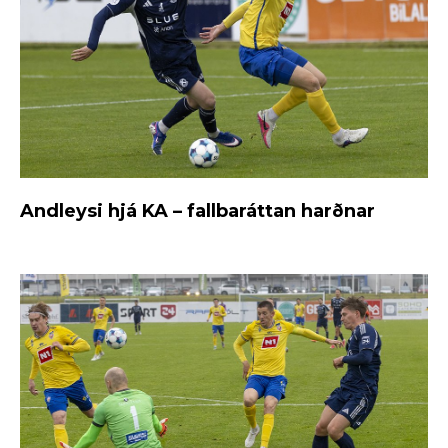
Andleysi hjá KA – fallbaráttan harðnar