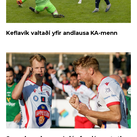
Keflavík valtaði yfir andlausa KA-menn