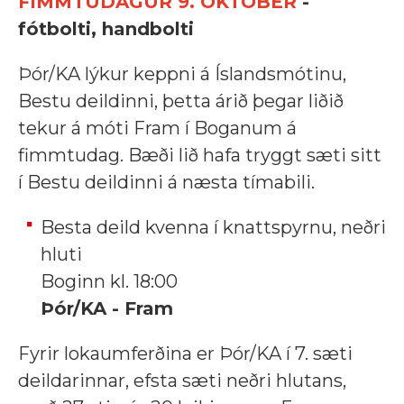
FIMMTUDAGUR 9. OKTÓBER
-
fótbolti, handbolti
Þór/KA lýkur keppni á Íslandsmótinu,
Bestu deildinni, þetta árið þegar liðið
tekur á móti Fram í Boganum á
fimmtudag. Bæði lið hafa tryggt sæti sitt
í Bestu deildinni á næsta tímabili.
Besta deild kvenna í knattspyrnu, neðri
hluti
Boginn kl. 18:00
Þór/KA - Fram
Fyrir lokaumferðina er Þór/KA í 7. sæti
deildarinnar, efsta sæti neðri hlutans,