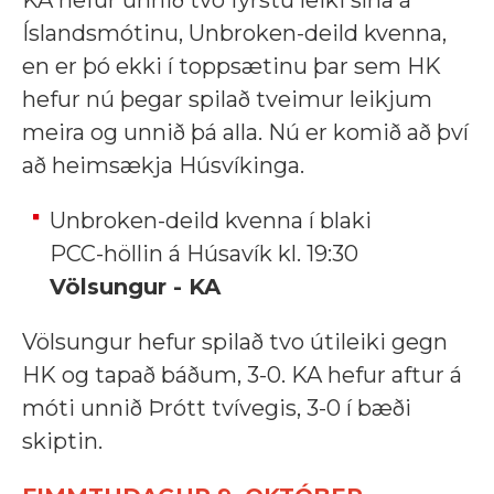
KA hefur unnið tvo fyrstu leiki sína á
Íslandsmótinu, Unbroken-deild kvenna,
en er þó ekki í toppsætinu þar sem HK
hefur nú þegar spilað tveimur leikjum
meira og unnið þá alla. Nú er komið að því
að heimsækja Húsvíkinga.
Unbroken-deild kvenna í blaki
PCC-höllin á Húsavík kl. 19:30
Völsungur - KA
Völsungur hefur spilað tvo útileiki gegn
HK og tapað báðum, 3-0. KA hefur aftur á
móti unnið Þrótt tvívegis, 3-0 í bæði
skiptin.