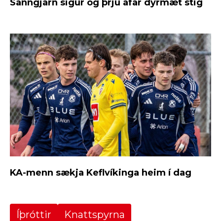
Sanngjarn sigur og þrjú afar dýrmæt stig
KA-menn sækja Keflvíkinga heim í dag
Íþróttir
Knattspyrna