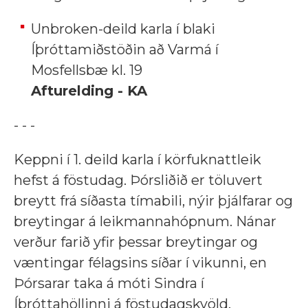
Unbroken-deild karla í blaki
Íþróttamiðstöðin að Varmá í
Mosfellsbæ kl. 19
Afturelding - KA
- - -
Keppni í 1. deild karla í körfuknattleik
hefst á föstudag. Þórsliðið er töluvert
breytt frá síðasta tímabili, nýir þjálfarar og
breytingar á leikmannahópnum. Nánar
verður farið yfir þessar breytingar og
væntingar félagsins síðar í vikunni, en
Þórsarar taka á móti Sindra í
Íþróttahöllinni á föstudagskvöld.