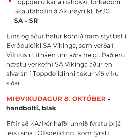
Toppdeild karla í íshokkí, forkeppni
Skautahöllin á Akureyri kl. 19:30
SA - SR
Eins og áður hefur komið fram styttist í
Evrópuleiki SA Víkinga, sem verða í
Vilnius í Litháen um aðra helgi. Það eru
næstu verkefni SA Víkinga áður en
alvaran í Toppdeildinni tekur við viku
síðar.
MIÐVIKUDAGUR 8. OKTÓBER
-
handbolti, blak
Eftir að KA/Þór hafði unnið fyrstu þrjá
leiki sína í Olísdeildinni kom fyrsti