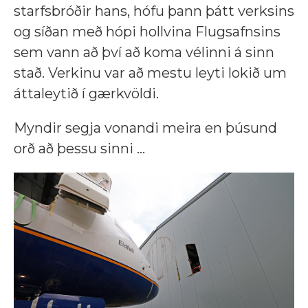
starfsbróðir hans, hófu þann þátt verksins
og síðan með hópi hollvina Flugsafnsins
sem vann að því að koma vélinni á sinn
stað. Verkinu var að mestu leyti lokið um
áttaleytið í gærkvöldi.
Myndir segja vonandi meira en þúsund
orð að þessu sinni ...