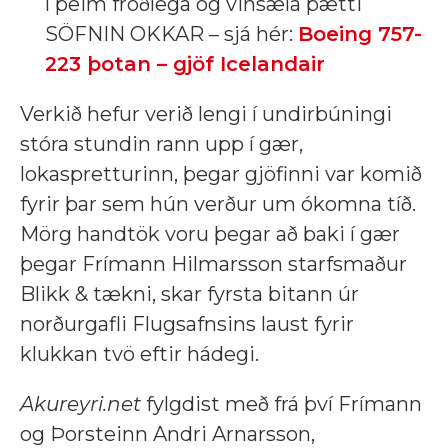
í þeim fróðlega og vinsæla þætti
SÖFNIN OKKAR – sjá hér:
Boeing 757-
223 þotan – gjöf Icelandair
Verkið hefur verið lengi í undirbúningi
stóra stundin rann upp í gær,
lokaspretturinn, þegar gjöfinni var komið
fyrir þar sem hún verður um ókomna tíð.
Mörg handtök voru þegar að baki í gær
þegar Frímann Hilmarsson starfsmaður
Blikk & tækni, skar fyrsta bitann úr
norðurgafli Flugsafnsins laust fyrir
klukkan tvö eftir hádegi.
Akureyri.net
fylgdist með frá því Frímann
og Þorsteinn Andri Arnarsson,