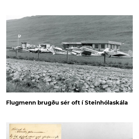
Flugmenn brugðu sér oft í Steinhólaskála