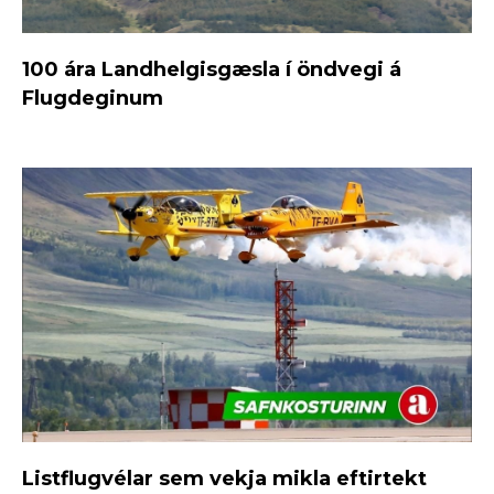
100 ára Landhelgisgæsla í öndvegi á
Flugdeginum
Listflugvélar sem vekja mikla eftirtekt