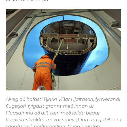
Alveg að hafast! Bjarki Viðar Hjaltason, fyrrverandi
flugstjóri, fylgdist grannt með innan úr
Flugsafninu að allt væri með felldu þegar
flugvélarskrokknum var smeygt inn um gatið sem
sagað var á norðurgaflinn. Myndir: Skapti