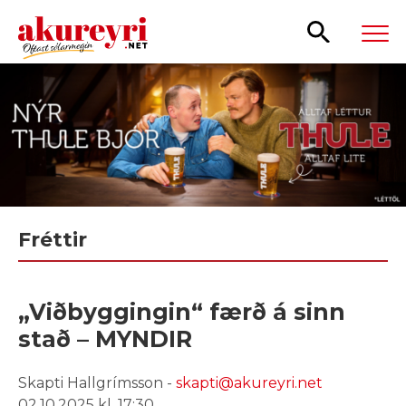
Leita
Fréttir
„Viðbyggingin“ færð á sinn
stað – MYNDIR
Skapti Hallgrímsson -
skapti@akureyri.net
02.10.2025 kl. 17:30