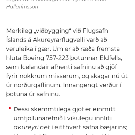
Hallgrímsson
Merkileg „viðbygging“ við Flugsafn
Íslands á Akureyrarflugvelli varð að
veruleika í gær. Um er að ræða fremsta
hluta Boeing 757-223 þotunnar Eldfells,
sem Icelandair afhenti safninu að gjöf
fyrir nokkrum misserum, og skagar nú út
úr norðurgaflinum. Innangengt verður í
þotuna úr safninu.
Þessi skemmtilega gjöf er einmitt
umfjöllunarefnið í vikulegu innliti
akureyri.net
í eitthvert safna bæjarins;