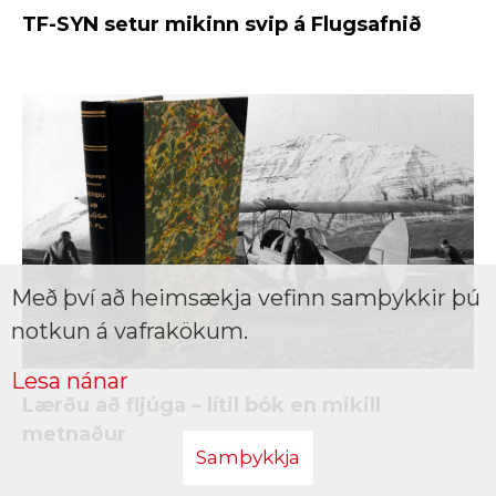
TF-SYN setur mikinn svip á Flugsafnið
Með því að heimsækja vefinn samþykkir þú
notkun á vafrakökum.
Lesa nánar
Lærðu að fljúga – lítil bók en mikill
metnaður
Samþykkja