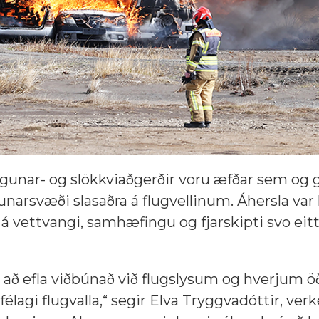
jörgunar- og slökkviaðgerðir voru æfðar sem og 
unarsvæði slasaðra á flugvellinum. Áhersla var 
n á vettvangi, samhæfingu og fjarskipti svo eit
r að efla viðbúnað við flugslysum og hverjum 
agi flugvalla,“ segir Elva Tryggvadóttir, verk