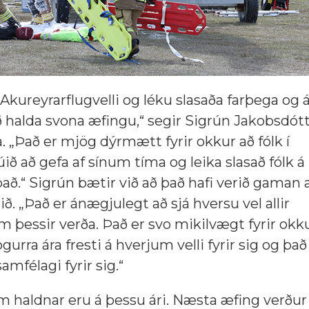
 Akureyrarflugvelli og léku slasaða farþega og 
 halda svona æfingu,“ segir Sigrún Jakobsdótt
 „Það er mjög dýrmætt fyrir okkur að fólk í
ið að gefa af sínum tíma og leika slasað fólk á
það.“ Sigrún bætir við að það hafi verið gaman a
. „Það er ánægjulegt að sjá hversu vel allir
m þessir verða. Það er svo mikilvægt fyrir okk
gurra ára fresti á hverjum velli fyrir sig og þa
samfélagi fyrir sig.“
m haldnar eru á þessu ári. Næsta æfing verður