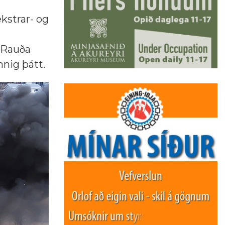
kstrar- og
, Rauða
nnig þátt.