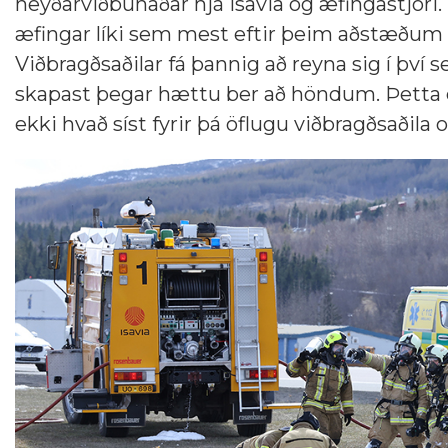
neyðarviðbúnaðar hjá Isavia og æfingastjóri.
æfingar líki sem mest eftir þeim aðstæðum 
Viðbragðsaðilar fá þannig að reyna sig í þ
skapast þegar hættu ber að höndum. Þetta e
ekki hvað síst fyrir þá öflugu viðbragðsaðila 