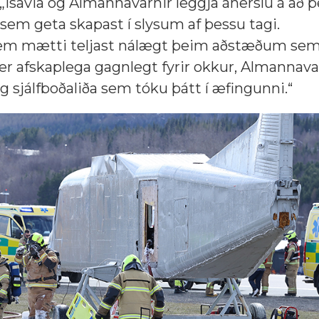
 „Isavia og Almannavarnir leggja áherslu á að þ
sem geta skapast í slysum af þessu tagi.
ví sem mætti teljast nálægt þeim aðstæðum se
r afskaplega gagnlegt fyrir okkur, Almannava
og sjálfboðaliða sem tóku þátt í æfingunni.“