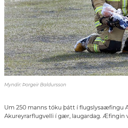
Myndir: Þorgeir Baldursson
Um 250 manns tóku þátt í flugslysaæfingu A
Akureyrarflugvelli í gær, laugardag. Æfingin v