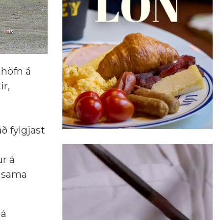
áhöfn á
ir,
ð fylgjast
ur á
ð sama
 á