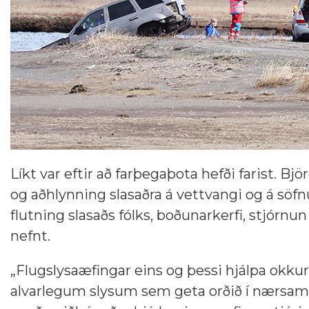
Líkt var eftir að farþegaþota hefði farist. B
og aðhlynning slasaðra á vettvangi og á söfn
flutning slasaðs fólks, boðunarkerfi, stjórnu
nefnt.
„Flugslysaæfingar eins og þessi hjálpa okku
alvarlegum slysum sem geta orðið í nærsamfél