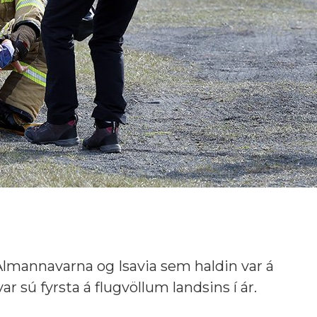
lmannavarna og Isavia sem haldin var á
ar sú fyrsta á flugvöllum landsins í ár.