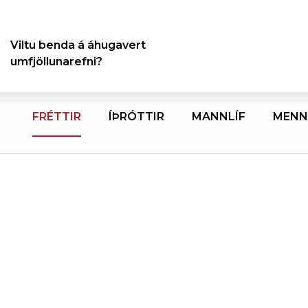
Viltu benda á áhugavert
umfjöllunarefni?
FRÉTTIR
ÍÞRÓTTIR
MANNLÍF
MENN