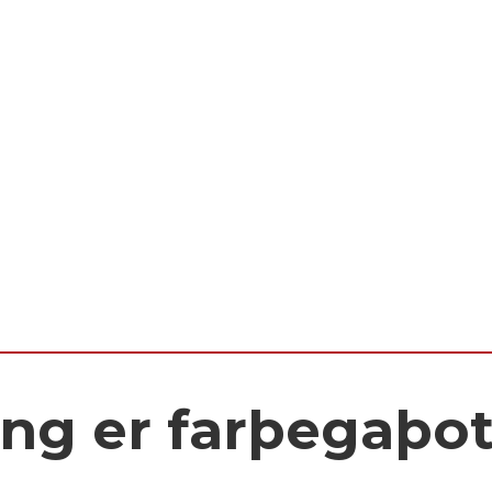
ng er farþegaþo