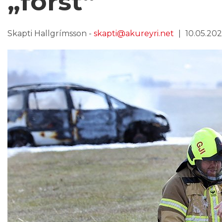
„fórst“
Skapti Hallgrímsson -
skapti@akureyri.net
10.05.2026