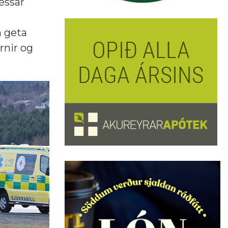
essar
m geta
rnir og