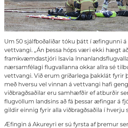
Um 50 sjálfboðaliðar tóku þátt í æfingunni á
vettvangi. „Án þessa hóps væri ekki hægt að
framkvæmdastjóri Isavia Innanlandsflugvalla.
nærsamfélagi flugvallanna okkar allra sé tilbú
vettvangi. Við erum gríðarlega þakklát fyrir 
með hversu vel vinnan á vettvangi hafi gengið
viðbragðsaðilar eru samhæfðir ef atburðir se
flugvöllum landsins að fá þessar æfingar á fjö
gildir einnig fyrir alla viðbragðsaðila í hverju 
Æfingin á Akureyri er sú fyrsta af þremur se