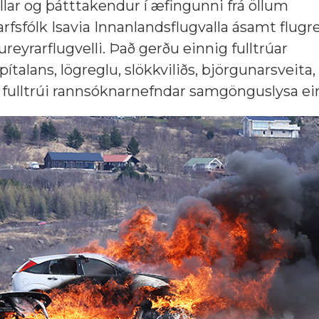
llar og þátttakendur í æfingunni frá öllum
fsfólk Isavia Innanlandsflugvalla ásamt flugre
eyrarflugvelli. Það gerðu einnig fulltrúar
alans, lögreglu, slökkviliðs, björgunarsveita
k fulltrúi rannsóknarnefndar samgönguslysa ei