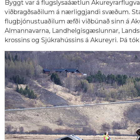
Byggt var á flugslysaáætlun Akureyrarflugva
viðbragðsaðilum á nærliggjandi svæðum. Star
flugþjónustuaðilum æfði viðbúnað sinn á Akur
Almannavarna, Landhelgisgæslunnar, Landspít
krossins og Sjúkrahússins á Akureyri. Þá tó