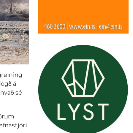
greining
lögð á
thvað sé
öðrum
efnastjóri