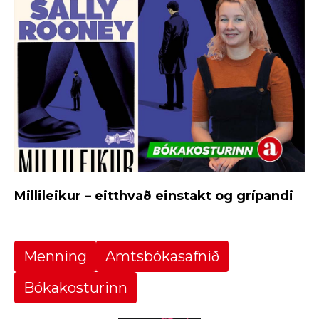
Millileikur – eitthvað einstakt og grípandi
Menning
Amtsbókasafnið
Bókakosturinn