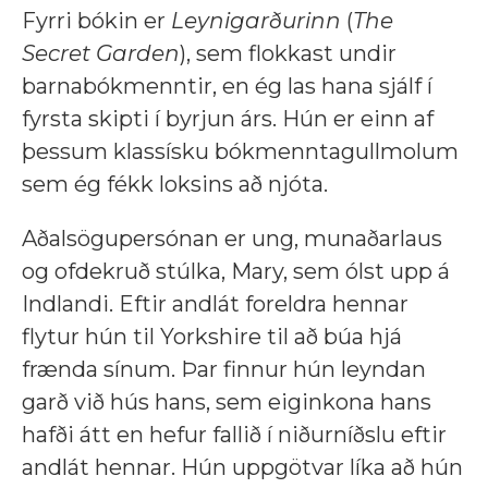
Fyrri bókin er
Leynigarðurinn
(
The
Secret Garden
), sem flokkast undir
barnabókmenntir, en ég las hana sjálf í
fyrsta skipti í byrjun árs. Hún er einn af
þessum klassísku bókmenntagullmolum
sem ég fékk loksins að njóta.
Aðalsögupersónan er ung, munaðarlaus
og ofdekruð stúlka, Mary, sem ólst upp á
Indlandi. Eftir andlát foreldra hennar
flytur hún til Yorkshire til að búa hjá
frænda sínum. Þar finnur hún leyndan
garð við hús hans, sem eiginkona hans
hafði átt en hefur fallið í niðurníðslu eftir
andlát hennar. Hún uppgötvar líka að hún