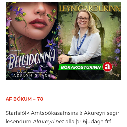
AF BÓKUM – 78
Starfsfólk Amtsbókasafnsins á Akureyri segir
lesendum
Akureyri.net
alla þriðjudaga frá