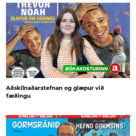
Aðskilnaðarstefnan og glæpur við
fæðingu