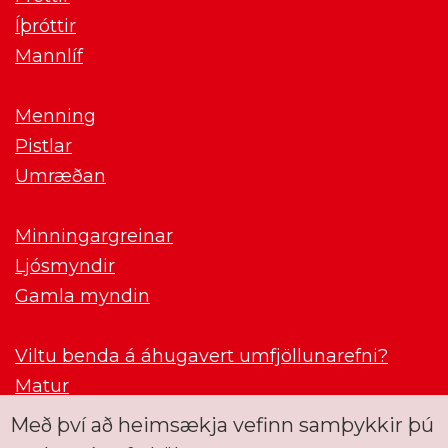
Íþróttir
Mannlíf
Menning
Pistlar
Umræðan
Minningargreinar
Ljósmyndir
Gamla myndin
Viltu benda á áhugavert umfjöllunarefni?
Matur
Með því að heimsækja vefinn samþykkir þú