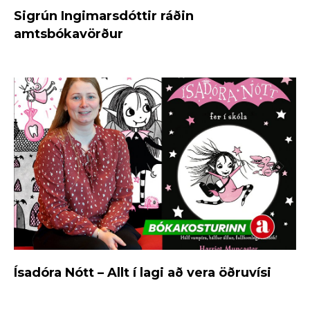
Sigrún Ingimarsdóttir ráðin
amtsbókavörður
Ísadóra Nótt – Allt í lagi að vera öðruvísi