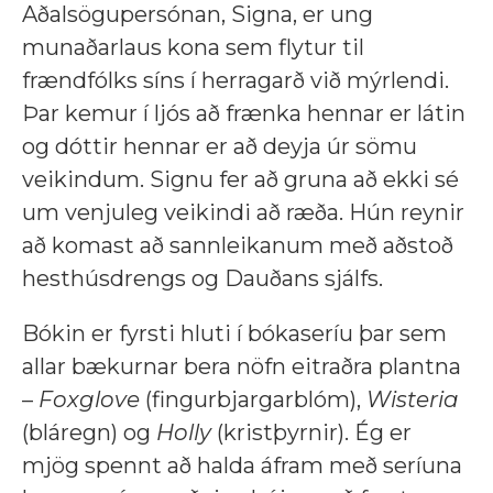
Aðalsögupersónan, Signa, er ung
munaðarlaus kona sem flytur til
frændfólks síns í herragarð við mýrlendi.
Þar kemur í ljós að frænka hennar er látin
og dóttir hennar er að deyja úr sömu
veikindum. Signu fer að gruna að ekki sé
um venjuleg veikindi að ræða. Hún reynir
að komast að sannleikanum með aðstoð
hesthúsdrengs og Dauðans sjálfs.
Bókin er fyrsti hluti í bókaseríu þar sem
allar bækurnar bera nöfn eitraðra plantna
–
Foxglove
(fingurbjargarblóm),
Wisteria
(bláregn) og
Holly
(kristþyrnir). Ég er
mjög spennt að halda áfram með seríuna