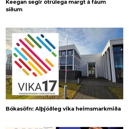
Keegan segir ótrúlega margt á fáum
síðum
Bókasöfn: Alþjóðleg vika heimsmarkmiða