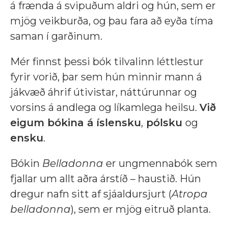
á frænda á svipuðum aldri og hún, sem er
mjög veikburða, og þau fara að eyða tíma
saman í garðinum.
Mér finnst þessi bók tilvalinn léttlestur
fyrir vorið, þar sem hún minnir mann á
jákvæð áhrif útivistar, náttúrunnar og
vorsins á andlega og líkamlega heilsu.
Við
eigum bókina á
íslensku
,
pólsku
og
ensku
.
Bókin
Belladonna
er ungmennabók sem
fjallar um allt aðra árstíð – haustið. Hún
dregur nafn sitt af sjáaldursjurt (
Atropa
belladonna
), sem er mjög eitruð planta.