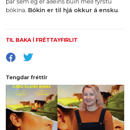
þar sem ég er aðeins búin með fyrstu
bókina.
Bókin er til hjá okkur á
ensku
.
TIL BAKA Í FRÉTTAYFIRLIT
Tengdar fréttir