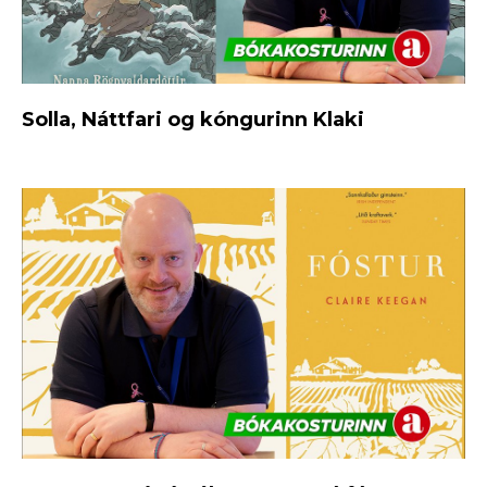
Solla, Náttfari og kóngurinn Klaki