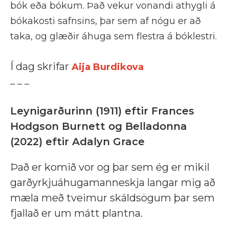
bók eða bókum. Það vekur vonandi athygli á
bókakosti safnsins, þar sem af nógu er að
taka, og glæðir áhuga sem flestra á bóklestri.
Í dag skrifar
Aija Burdikova
_ _ _
Leynigarðurinn (1911) eftir Frances
Hodgson Burnett og Belladonna
(2022) eftir Adalyn Grace
Það er komið vor og þar sem ég er mikil
garðyrkjuáhugamanneskja langar mig að
mæla með tveimur skáldsögum þar sem
fjallað er um mátt plantna.