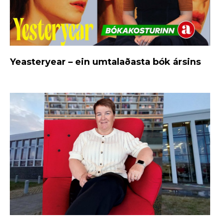
Yeasteryear – ein umtalaðasta bók ársins