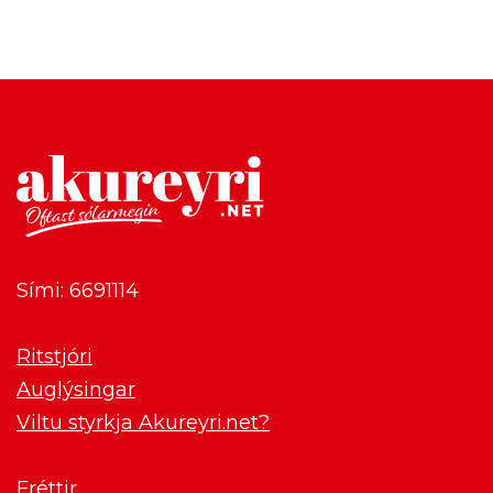
Sími: 6691114
Ritstjóri
Auglýsingar
Viltu styrkja Akureyri.net?
Fréttir