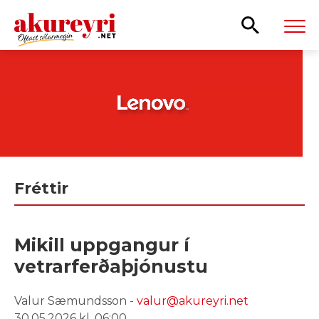
Leita
Fréttir
Mikill uppgangur í
vetrarferðaþjónustu
Valur Sæmundsson -
valur@akureyri.net
30.05.2026 kl. 06:00