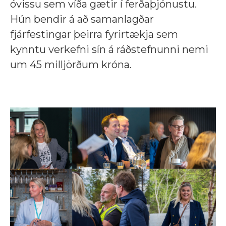
óvissu sem víða gætir í ferðaþjónustu.
Hún bendir á að samanlagðar
fjárfestingar þeirra fyrirtækja sem
kynntu verkefni sín á ráðstefnunni nemi
um 45 milljörðum króna.