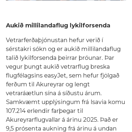
Aukið millilandaflug lykilforsenda
Vetrarferðaþjónustan hefur verið í
sérstakri sókn og er aukið millilandaflug
talið lykilforsenda þeirrar þróunar. Þar
vegur þungt aukið vetrarflug breska
flugfélagsins easyJet, sem hefur fjölgað
ferðum til Akureyrar og lengt
vetraráætlun sína á síðustu árum.
Samkvæmt upplýsingum frá Isavia komu
107.214 erlendir farþegar til
Akureyrarflugvallar á árinu 2025. Það er
9,5 prósenta aukning frá árinu á undan