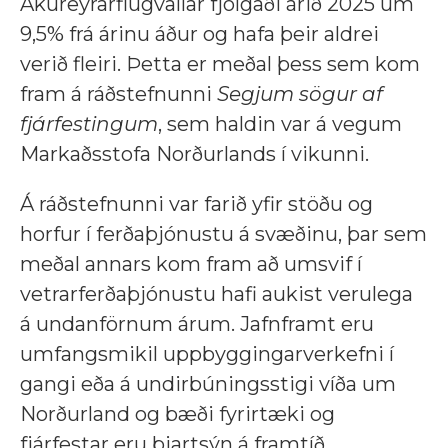
Akureyrarflugvallar fjölgaði árið 2025 um
9,5% frá árinu áður og hafa þeir aldrei
verið fleiri. Þetta er meðal þess sem kom
fram á ráðstefnunni
Segjum sögur af
fjárfestingum
, sem haldin var á vegum
Markaðsstofa Norðurlands í vikunni.
Á ráðstefnunni var farið yfir stöðu og
horfur í ferðaþjónustu á svæðinu, þar sem
meðal annars kom fram að umsvif í
vetrarferðaþjónustu hafi aukist verulega
á undanförnum árum. Jafnframt eru
umfangsmikil uppbyggingarverkefni í
gangi eða á undirbúningsstigi víða um
Norðurland og bæði fyrirtæki og
fjárfestar eru bjartsýn á framtíð