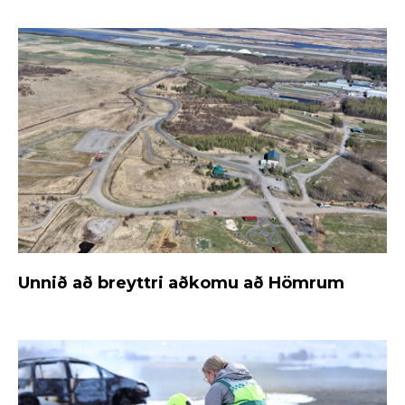
Unnið að breyttri aðkomu að Hömrum