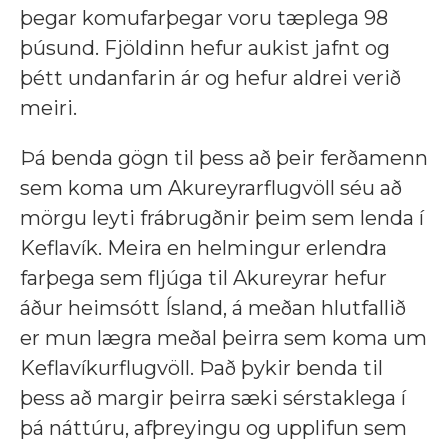
þegar komufarþegar voru tæplega 98
þúsund. Fjöldinn hefur aukist jafnt og
þétt undanfarin ár og hefur aldrei verið
meiri.
Þá benda gögn til þess að þeir ferðamenn
sem koma um Akureyrarflugvöll séu að
mörgu leyti frábrugðnir þeim sem lenda í
Keflavík. Meira en helmingur erlendra
farþega sem fljúga til Akureyrar hefur
áður heimsótt Ísland, á meðan hlutfallið
er mun lægra meðal þeirra sem koma um
Keflavíkurflugvöll. Það þykir benda til
þess að margir þeirra sæki sérstaklega í
þá náttúru, afþreyingu og upplifun sem