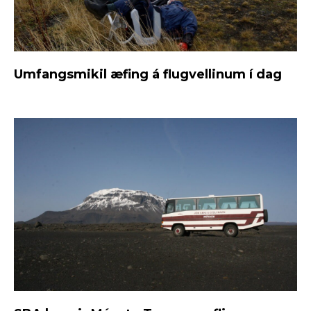
Umfangsmikil æfing á flugvellinum í dag