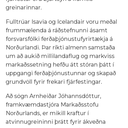
greinarinnar.
Fulltrúar Isavia og Icelandair voru meðal
frummælenda á ráðstefnunni ásamt
forsvarsfólki ferðaþjónustufyrirtækja á
Norðurlandi. Þar ríkti almenn samstaða
um að aukið millilandaflug og markviss
markaðssetning hefðu átt stóran þátt í
uppgangi ferðaþjónustunnar og skapað
grundvöll fyrir frekari fjárfestingar.
Að sögn Arnheiðar Jóhannsdóttur,
framkvæmdastjóra Markaðsstofu
Norðurlands, er mikill kraftur í
atvinnugreininni þrátt fyrir ákveðna