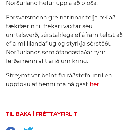
Norðurland hefur upp á að bjóða.
Forsvarsmenn greinarinnar telja því að
tækifærin til frekari vaxtar séu
umtalsverð, sérstaklega ef áfram tekst að
efla millilandaflug og styrkja sérstöðu
Norðurlands sem áfangastaðar fyrir
ferðamenn allt árið um kring.
Streymt var beint frá ráðstefnunni en
upptöku af henni má nálgast
hér
.
TIL BAKA Í FRÉTTAYFIRLIT