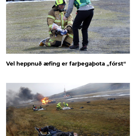
Vel heppnuð æfing er farþegaþota „fórst“