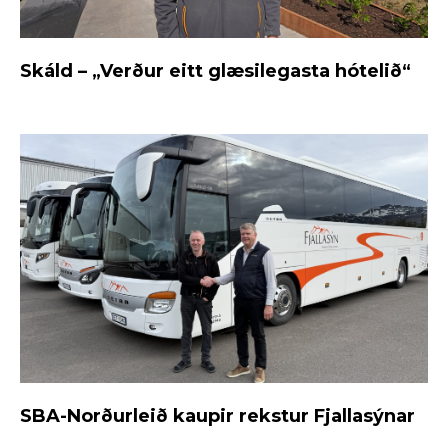
Skáld – „Verður eitt glæsilegasta hótelið“
SBA-Norðurleið kaupir rekstur Fjallasýnar