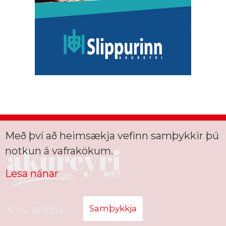
Með því að heimsækja vefinn samþykkir þú
notkun á vafrakökum.
Lesa nánar
Samþykkja
Sími: 6691114