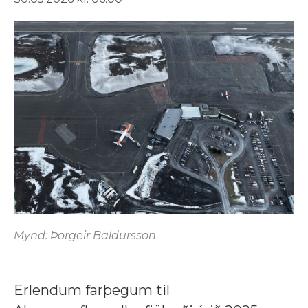
Mynd: Þorgeir Baldursson
Erlendum farþegum til