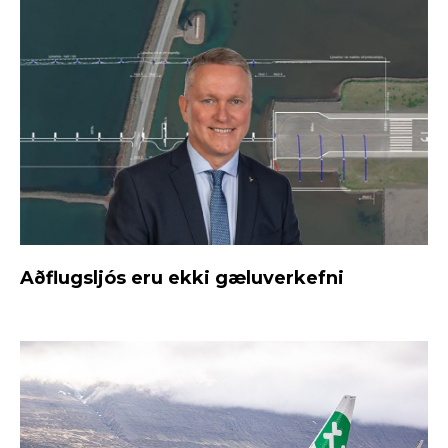
Aðflugsljós eru ekki gæluverkefni