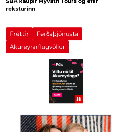
SBA kaupir Mývatn Tours og eflir
reksturinn
Fréttir
Ferðaþjónusta
Akureyrarflugvöllur