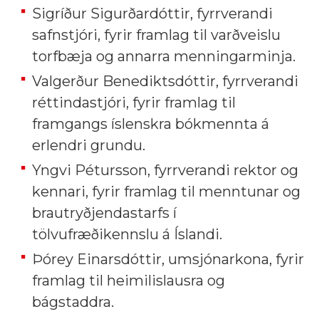
Sigríður Sigurðardóttir, fyrrverandi
safnstjóri, fyrir framlag til varðveislu
torfbæja og annarra menningarminja.
Valgerður Benediktsdóttir, fyrrverandi
réttindastjóri, fyrir framlag til
framgangs íslenskra bókmennta á
erlendri grundu.
Yngvi Pétursson, fyrrverandi rektor og
kennari, fyrir framlag til menntunar og
brautryðjendastarfs í
tölvufræðikennslu á Íslandi.
Þórey Einarsdóttir, umsjónarkona, fyrir
framlag til heimilislausra og
bágstaddra.