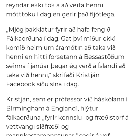
reyndar ekki tök á að veita henni
mótttöku í dag en gerir það fljótlega.
„Mjög þakklátur fyrir að hafa fengið
Fálkaorðuna í dag. Gat því miður ekki
komið heim um áramótin að taka við
henni en hitti forsetann á Bessastöðum
seinna í janúar þegar ég verð á Íslandi að
taka við henni,“ skrifaði Kristján
Facebook síðu sína í dag.
Kristján, sem er prófessor við háskólann í
Birmingham á Englandi, hlýtur
fálkaorðuna „fyrir kennslu- og fræðistörf á
vettvangi siðfræði og
mannkostamenntunar,“ segir á vef