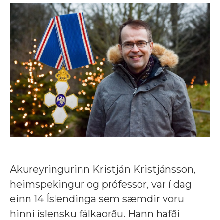
Akureyringurinn Kristján Kristjánsson,
heimspekingur og prófessor, var í dag
einn 14 Íslendinga sem sæmdir voru
hinni íslensku fálkaorðu. Hann hafði