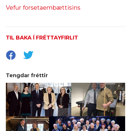
Vefur forsetaembættisins
TIL BAKA Í FRÉTTAYFIRLIT
Tengdar fréttir