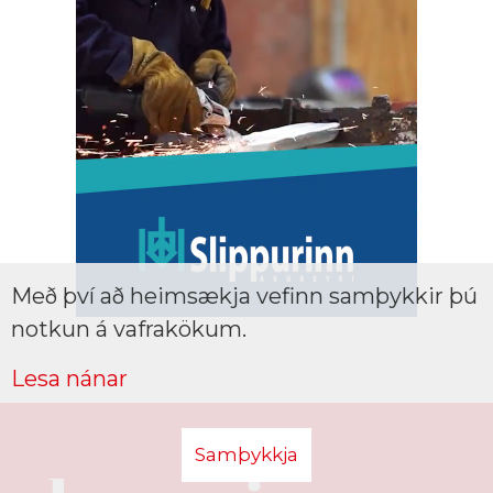
Með því að heimsækja vefinn samþykkir þú
notkun á vafrakökum.
Lesa nánar
Samþykkja