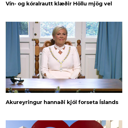
Vín- og kóralrautt klæðir Höllu mjög vel
Akureyringur hannaði kjól forseta Íslands