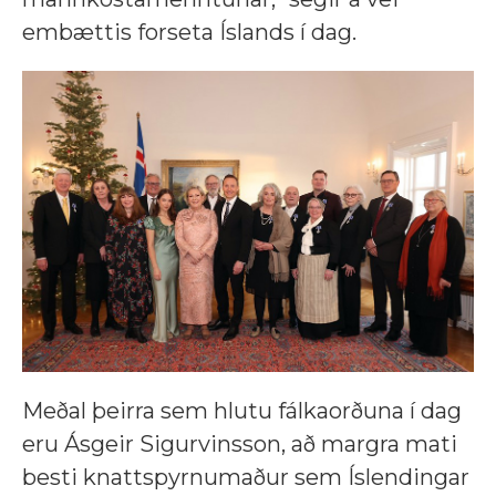
embættis forseta Íslands í dag.
Meðal þeirra sem hlutu fálkaorðuna í dag
eru Ásgeir Sigurvinsson, að margra mati
besti knattspyrnumaður sem Íslendingar