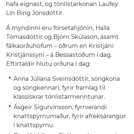
hafa eignast, og tónlistarkonan Laufey
Lín Bing Jónsdóttir.
Á myndinni eru forsetahjónin, Halla
Tómasdóttir og Björn Skúlason, ásamt
fálkaorðuhöfum – öðrum en Kristjáni
Kristjánssyni – á Bessastöðum í dag.
Eftirtaldir hlutu orðuna í dag:
Anna Júlíana Sveinsdóttir, söngkona
og söngkennari, fyrir framlag til
klassískrar tónlistarmenntunar.
Ásgeir Sigurvinsson, fyrrverandi
knattspyrnumaður, fyrir afreksárangur
í knattspyrnu.