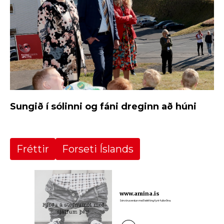
Sungið í sólinni og fáni dreginn að húni
Fréttir
Forseti Íslands