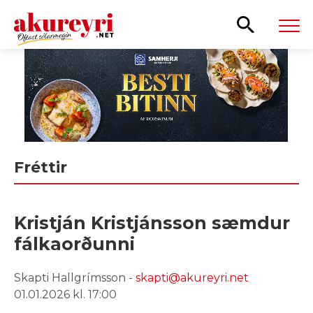
Leita
Fréttir
Kristján Kristjánsson sæmdur
fálkaorðunni
Skapti Hallgrímsson -
skapti@akureyri.net
01.01.2026 kl. 17:00