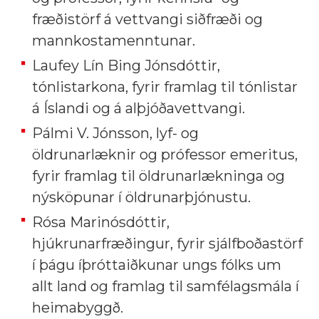
fræðistörf á vettvangi siðfræði og
mannkostamenntunar.
Laufey Lín Bing Jónsdóttir,
tónlistarkona, fyrir framlag til tónlistar
á Íslandi og á alþjóðavettvangi.
Pálmi V. Jónsson, lyf- og
öldrunarlæknir og prófessor emeritus,
fyrir framlag til öldrunarlækninga og
nýsköpunar í öldrunarþjónustu.
Rósa Marinósdóttir,
hjúkrunarfræðingur, fyrir sjálfboðastörf
í þágu íþróttaiðkunar ungs fólks um
allt land og framlag til samfélagsmála í
heimabyggð.