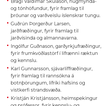
Bragi Valdimar Skúlason, hugmynda-
og tónhöfundur, fyrir framlag til
þróunar og varðveislu íslenskrar tungu.
Guðrún Þorgerður Larsen,
jarðfræðingur, fyrir framlag til
jarðvísinda og almannavarna.
Ingólfur Guðnason, garðyrkjufræðingur,
fyrir frumkvöðlastörf í lífrænni ræktun
og kennslu.
Karl Gunnarsson, sjávarlíffræðingur,
fyrir framlag til rannsókna á
botnþörungum, lífríki hafsins og
vistkerfi strandsvæða.
Kristján Kristjánsson, heimspekingur
og prófessor, fyrir kennslu- og