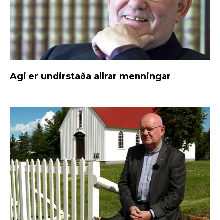
Agi er undirstaða allrar menningar