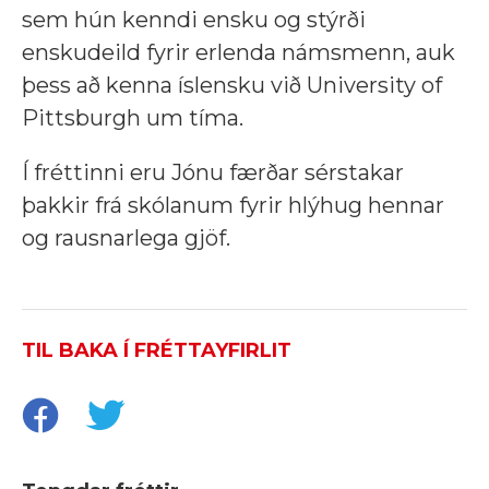
sem hún kenndi ensku og stýrði
enskudeild fyrir erlenda námsmenn, auk
þess að kenna íslensku við University of
Pittsburgh um tíma.
Í fréttinni eru Jónu færðar sérstakar
þakkir frá skólanum fyrir hlýhug hennar
og rausnarlega gjöf.
TIL BAKA Í FRÉTTAYFIRLIT