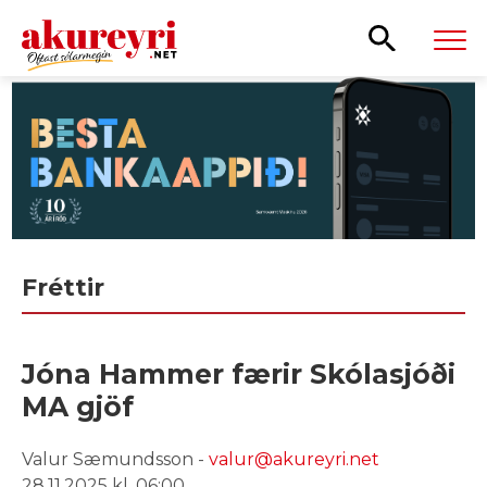
Leita
Fréttir
Jóna Hammer færir Skólasjóði
MA gjöf
Valur Sæmundsson -
valur@akureyri.net
28.11.2025 kl. 06:00