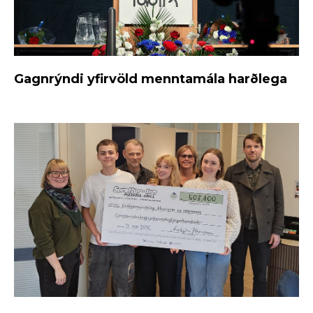
Gagnrýndi yfirvöld menntamála harðlega