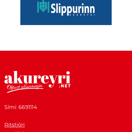
Sími: 6691114
Ritstjóri