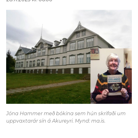
Jóna Hammer með bókina sem hún skrifaði um
uppvaxtarár sín á Akureyri. Mynd: ma.is.