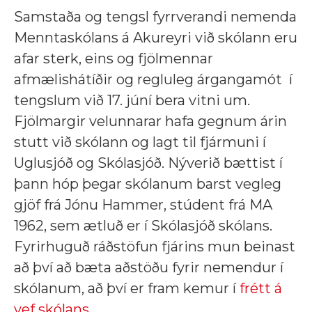
Samstaða og tengsl fyrrverandi nemenda
Menntaskólans á Akureyri við skólann eru
afar sterk, eins og fjölmennar
afmælishátíðir og regluleg árgangamót í
tengslum við 17. júní bera vitni um.
Fjölmargir velunnarar hafa gegnum árin
stutt við skólann og lagt til fjármuni í
Uglusjóð og Skólasjóð. Nýverið bættist í
þann hóp þegar skólanum barst vegleg
gjöf frá Jónu Hammer, stúdent frá MA
1962, sem ætluð er í Skólasjóð skólans.
Fyrirhuguð ráðstöfun fjárins mun beinast
að því að bæta aðstöðu fyrir nemendur í
skólanum, að því er fram kemur í
frétt á
vef skólans.