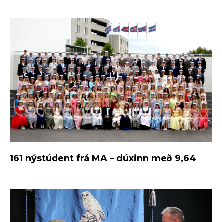
161 nýstúdent frá MA – dúxinn með 9,64