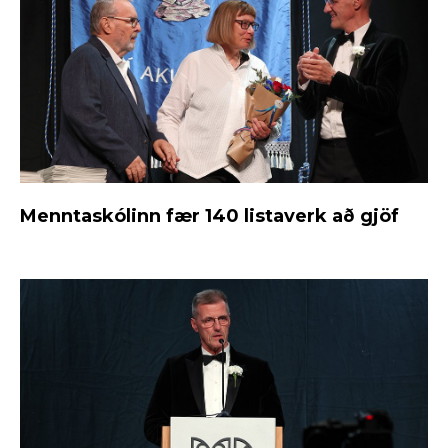
Menntaskólinn fær 140 listaverk að gjöf