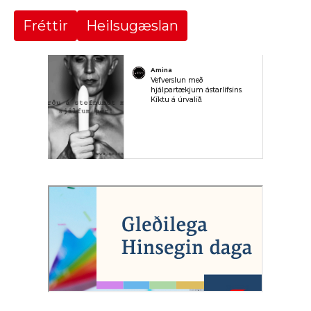
Fréttir
Heilsugæslan