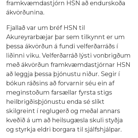
framkvæmdastjórn HSN að endurskoða
ákvörðunina.
Fjallað var um bréf HSN til
Akureyrarbæjar þar sem tilkynnt er um
þessa ákvörðun á fundi velferðarráðs í
liðinni viku. Velferðarráð lýsti vonbrigðum
með ákvörðun framkvæmdastjórnar HSN
að leggja þessa þjónustu niður. Segir í
bókun ráðsins að forvarnir séu ein af
meginstoðum farsællar fyrsta stigs
heilbrigðisþjónustu enda sé slíkt
skilgreint í reglugerð og meðal annars
kveðið á um að heilsugæsla skuli styðja
og styrkja eldri borgara til sjálfshjálpar.