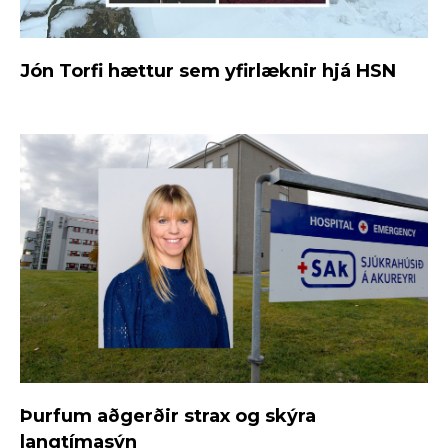
Jón Torfi hættur sem yfirlæknir hjá HSN
Þurfum aðgerðir strax og skýra
langtímasýn