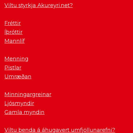
Viltu styrkja Akureyri.net?
Fréttir
Íþróttir
Mannlíf
Menning
Pistlar
Umræðan
Minningargreinar
Ljósmyndir
Gamla myndin
Viltu benda á áhugavert umfjöllunarefni?