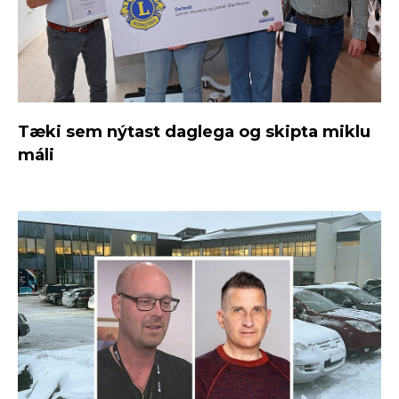
Tæki sem nýtast daglega og skipta miklu
máli