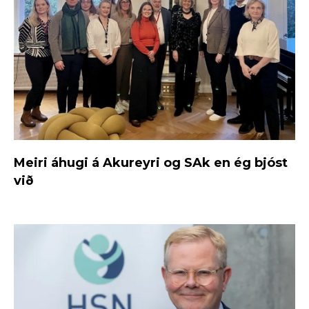
Meiri áhugi á Akureyri og SAk en ég bjóst
við