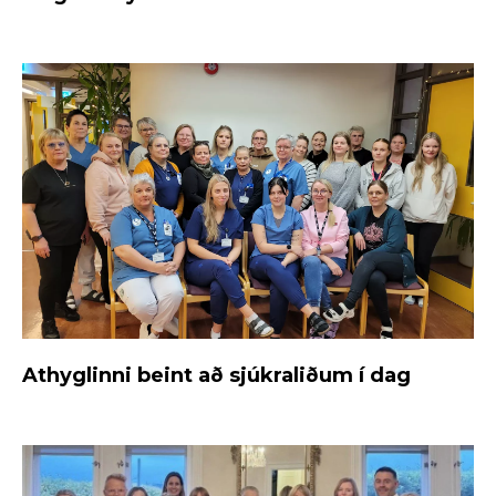
Athyglinni beint að sjúkraliðum í dag