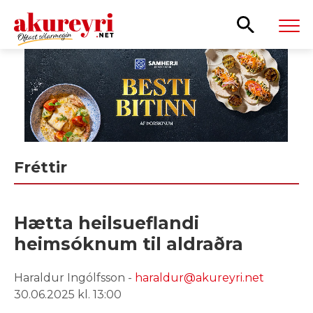
Leita
Fréttir
Hætta heilsueflandi
heimsóknum til aldraðra
Haraldur Ingólfsson -
haraldur@akureyri.net
30.06.2025 kl. 13:00