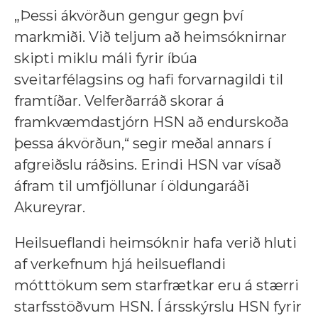
„Þessi ákvörðun gengur gegn því
markmiði. Við teljum að heimsóknirnar
skipti miklu máli fyrir íbúa
sveitarfélagsins og hafi forvarnagildi til
framtíðar. Velferðarráð skorar á
framkvæmdastjórn HSN að endurskoða
þessa ákvörðun,“ segir meðal annars í
afgreiðslu ráðsins. Erindi HSN var vísað
áfram til umfjöllunar í öldungaráði
Akureyrar.
Heilsueflandi heimsóknir hafa verið hluti
af verkefnum hjá heilsueflandi
mótttökum sem starfrætkar eru á stærri
starfsstöðvum HSN. Í ársskýrslu HSN fyrir