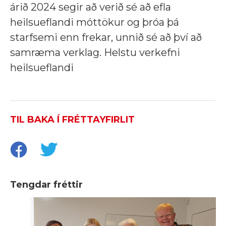
árið 2024 segir að verið sé að efla
heilsueflandi móttökur og þróa þá
starfsemi enn frekar, unnið sé að því að
samræma verklag. Helstu verkefni
heilsueflandi
TIL BAKA Í FRÉTTAYFIRLIT
Tengdar fréttir