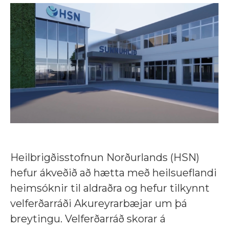
Heilbrigðisstofnun Norðurlands (HSN)
hefur ákveðið að hætta með heilsueflandi
heimsóknir til aldraðra og hefur tilkynnt
velferðarráði Akureyrarbæjar um þá
breytingu. Velferðarráð skorar á