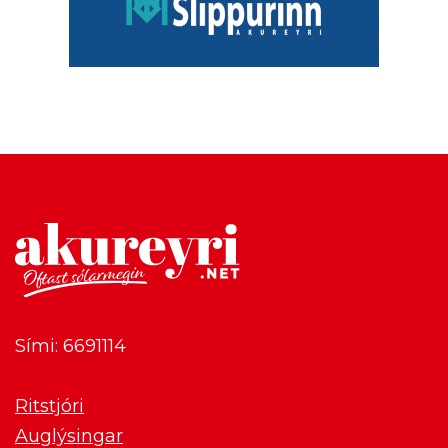
Sími: 6691114
Ritstjóri
Auglýsingar