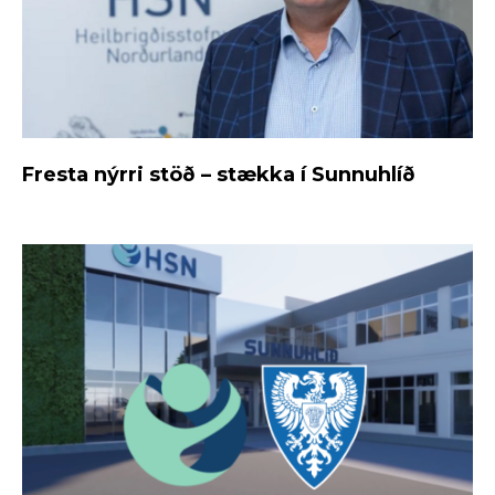
Fresta nýrri stöð – stækka í Sunnuhlíð