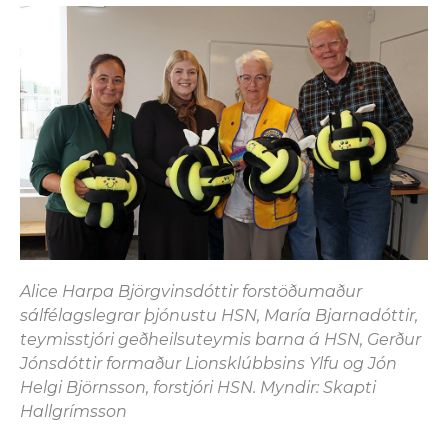
Alice Harpa Björgvinsdóttir forstöðumaður
sálfélagslegrar þjónustu HSN, María Bjarnadóttir,
teymisstjóri geðheilsuteymis barna á HSN, Gerður
Jónsdóttir formaður Lionsklúbbsins Ylfu og Jón
Helgi Björnsson, forstjóri HSN. Myndir: Skapti
Hallgrímsson