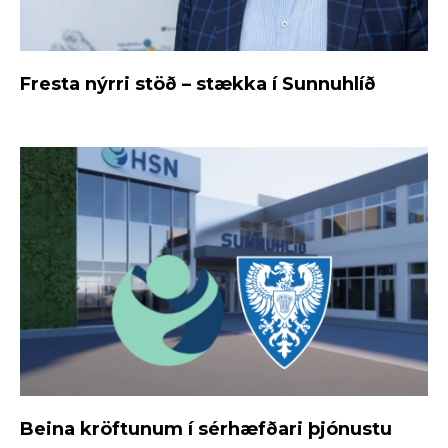
Fresta nýrri stöð – stækka í Sunnuhlíð
Beina kröftunum í sérhæfðari þjónustu