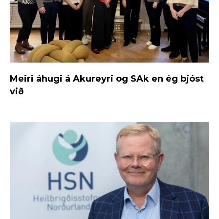
Meiri áhugi á Akureyri og SAk en ég bjóst
við