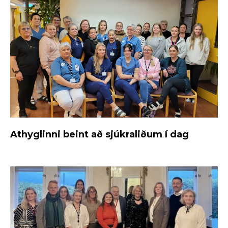
Athyglinni beint að sjúkraliðum í dag