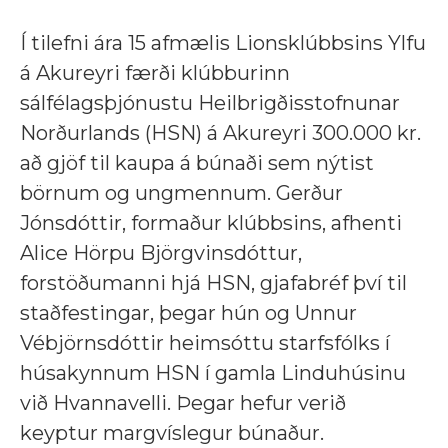
Í tilefni ára 15 afmælis Lionsklúbbsins Ylfu
á Akureyri færði klúbburinn
sálfélagsþjónustu Heilbrigðisstofnunar
Norðurlands (HSN) á Akureyri 300.000 kr.
að gjöf til kaupa á búnaði sem nýtist
börnum og ungmennum. Gerður
Jónsdóttir, formaður klúbbsins, afhenti
Alice Hörpu Björgvinsdóttur,
forstöðumanni hjá HSN, gjafabréf því til
staðfestingar, þegar hún og Unnur
Vébjörnsdóttir heimsóttu starfsfólks í
húsakynnum HSN í gamla Linduhúsinu
við Hvannavelli. Þegar hefur verið
keyptur margvíslegur búnaður.