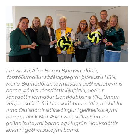
Frá vinstri, Alice Harpa Björgvinsdóttir,
forstöðumaður sálfélagslegrar þjónustu HSN,
María Bjarnadóttir, teymisstjóri geðheilsuteymis
barna, Þórdís Jónsdóttir iðjuþjálfi, Gerður
Jónsdóttir formaður Lionsklúbbsins Ylfu, Unnur
Vébjörnsdóttir frá Lionsklúbbnum Ylfu, Róshildur
Arna Ólafsdóttir sálfræðingur í geðheilsuteymi
barna, Friðrik Már Ævarsson sálfræðingur í
geðheilsuteymi barna og Hugrún Hauksdóttir
læknir í geðheilsuteymi barna.