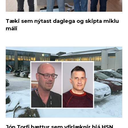
Tæki sem nýtast daglega og skipta miklu
máli
Jón Torfi hættur sem yfirlæknir hjá HSN