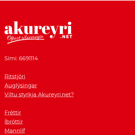
Sími: 6691114
Ritstjóri
Auglýsingar
Viltu styrkja Akureyri.net?
Fréttir
Íþróttir
Mannlíf