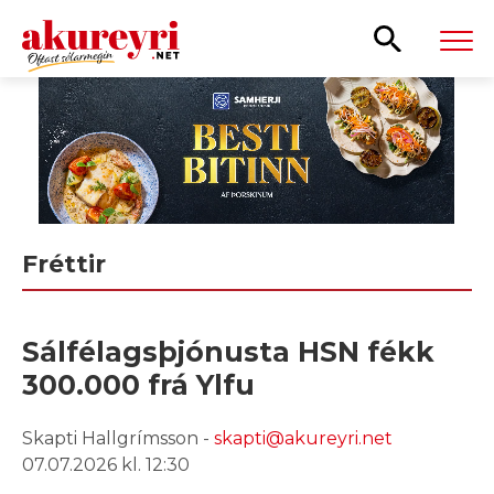
Leita
Fréttir
Sálfélagsþjónusta HSN fékk
300.000 frá Ylfu
Skapti Hallgrímsson -
skapti@akureyri.net
07.07.2026 kl. 12:30