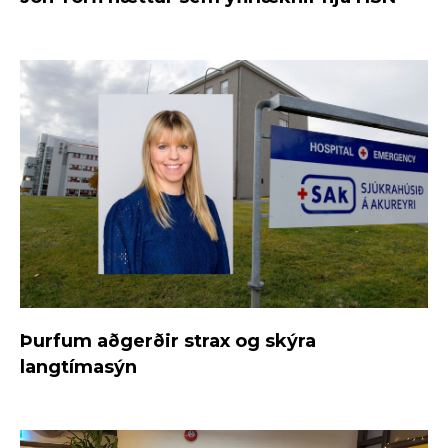
Þurfum aðgerðir strax og skýra
langtímasýn