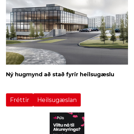
Ný hugmynd að stað fyrir heilsugæslu
Fréttir
Heilsugæslan