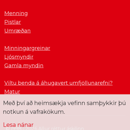
Menning
Pistlar
Umræðan
Minningargreinar
Ljósmyndir
Gamla myndin
Viltu benda á áhugavert umfjöllunarefni?
Matur
Með því að heimsækja vefinn samþykkir þú
notkun á vafrakökum.
Lesa nánar
© 1998 - 2026 Allur réttur áskilinn