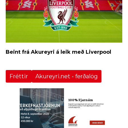
Beint frá Akureyri á leik með Liverpool
Fréttir
Akureyri.net - ferðalög