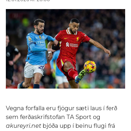
Vegna forfalla eru fjögur sæti laus í ferð
sem ferðaskrifstofan TA Sport og
akureyri.net
bjóða upp í beinu flugi frá