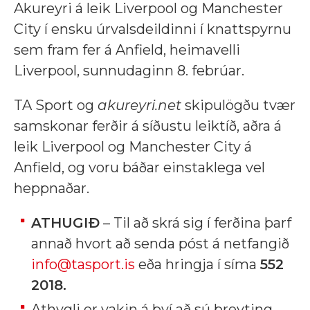
Akureyri á leik Liverpool og Manchester
City í ensku úrvalsdeildinni í knattspyrnu
sem fram fer á Anfield, heimavelli
Liverpool, sunnudaginn 8. febrúar.
TA Sport og
akureyri.net
skipulögðu tvær
samskonar ferðir á síðustu leiktíð, aðra á
leik Liverpool og Manchester City á
Anfield, og voru báðar einstaklega vel
heppnaðar.
ATHUGIÐ
– Til að skrá sig í ferðina þarf
annað hvort að senda póst á netfangið
info@tasport.is
eða hringja í síma
552
2018.
Athygli er vakin á því að sú breyting