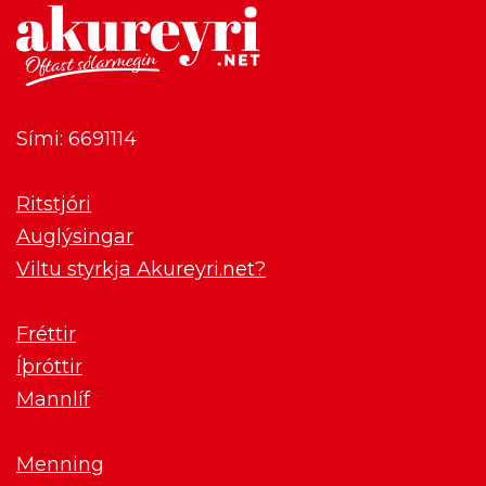
Sími: 6691114
Ritstjóri
Auglýsingar
Viltu styrkja Akureyri.net?
Fréttir
Íþróttir
Mannlíf
Menning