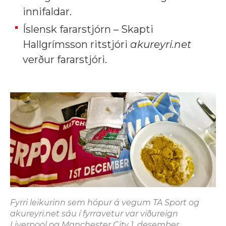
innifaldar.
Íslensk fararstjórn – Skapti
Hallgrímsson ritstjóri
akureyri.net
verður fararstjóri.
Fyrri leikurinn sem hópur á vegum TA Sport og
akureyri.net sáu í fyrravetur var viðureign
Liverpool og Manchester City 1. desember.