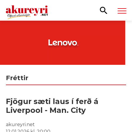
Leita
Fréttir
Fjögur sæti laus í ferð á
Liverpool - Man. City
akureyri.net
12.01.2026 kl. 20:00