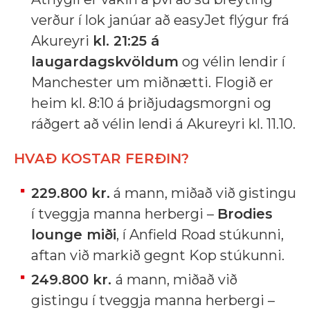
verður í lok janúar að easyJet flýgur frá
Akureyri
kl. 21:25 á
laugardagskvöldum
og vélin lendir í
Manchester um miðnætti. Flogið er
heim kl. 8:10 á þriðjudagsmorgni og
ráðgert að vélin lendi á Akureyri kl. 11.10.
HVAÐ KOSTAR FERÐIN?
229.800 kr.
á mann, miðað við gistingu
í tveggja manna herbergi –
Brodies
lounge miði
, í Anfield Road stúkunni,
aftan við markið gegnt Kop stúkunni.
249.800 kr.
á mann, miðað við
gistingu í tveggja manna herbergi –