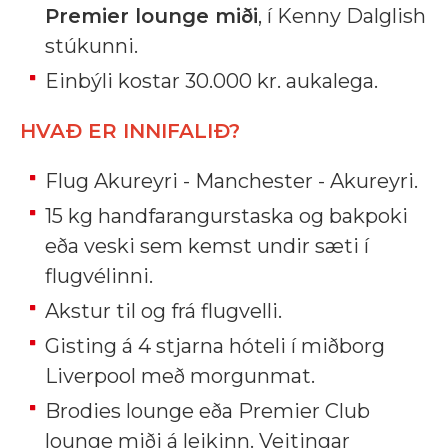
Premier lounge miði
, í Kenny Dalglish
stúkunni.
Einbýli kostar 30.000 kr. aukalega.
HVAÐ ER INNIFALIÐ?
Flug Akureyri - Manchester - Akureyri.
15 kg handfarangurstaska og bakpoki
eða veski sem kemst undir sæti í
flugvélinni.
Akstur til og frá flugvelli.
Gisting á 4 stjarna hóteli í miðborg
Liverpool með morgunmat.
Brodies lounge eða Premier Club
lounge miði á leikinn. Veitingar