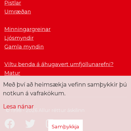
Pistlar
Umræðan
Minningargreinar
Ljósmyndir
Gamla myndin
Viltu benda á áhugavert umfjöllunarefni?
Matur
Með því að heimsækja vefinn samþykkir þú
notkun á vafrakökum.
Lesa nánar
© 1998 - 2026 Allur réttur áskilinn
Samþykkja