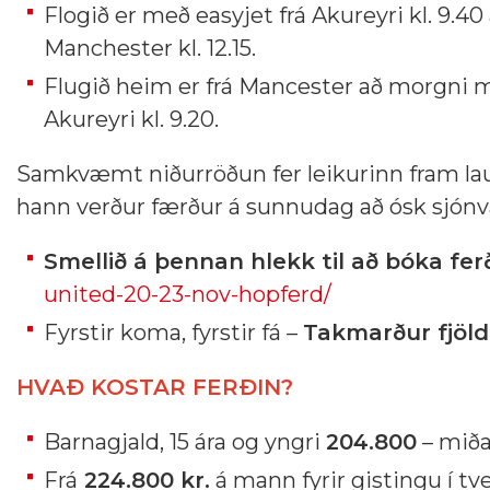
Flogið er með easyjet frá Akureyri kl. 9.4
Manchester kl. 12.15.
Flugið heim er frá Mancester að morgni m
Akureyri kl. 9.20.
Samkvæmt niðurröðun fer leikurinn fram lau
hann verður færður á sunnudag að ósk sjónv
Smellið á þennan hlekk til að bóka fer
united-20-23-nov-hopferd/
Fyrstir koma, fyrstir fá –
Takmarður fjöld
HVAÐ KOSTAR FERÐIN?
Barnagjald, 15 ára og yngri
204.800
– miða
Frá
224.800 kr.
á mann fyrir gistingu í t