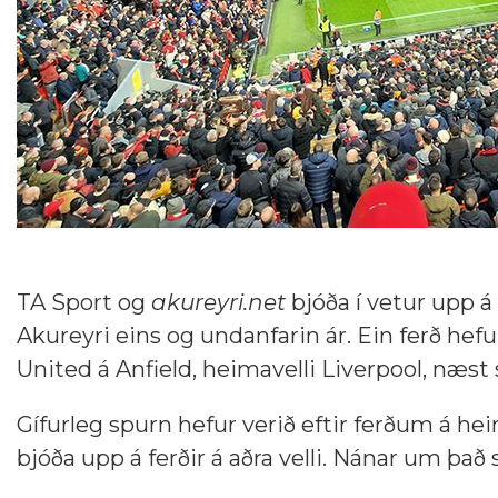
TA Sport og
akureyri.net
bjóða í vetur upp á 
Akureyri eins og undanfarin ár. Ein ferð hef
United á Anfield, heimavelli Liverpool, næst
Gífurleg spurn hefur verið eftir ferðum á hei
bjóða upp á ferðir á aðra velli. Nánar um það s