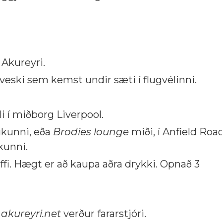
 Akureyri.
eski sem kemst undir sæti í flugvélinni.
i í miðborg Liverpool.
úkunni, eða
Brodies lounge
miði, í Anfield Roa
kunni.
kaffi. Hægt er að kaupa aðra drykki. Opnað 3
i
akureyri.net
verður fararstjóri.