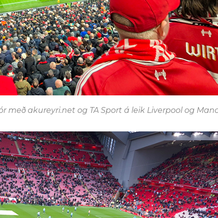
fór með akureyri.net og TA Sport á leik Liverpool og Man