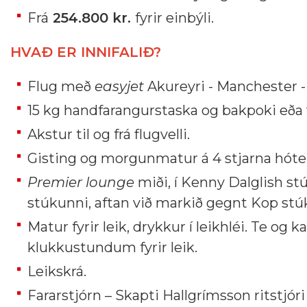
Frá
254.800 kr.
fyrir einbýli.
HVAÐ ER INNIFALIÐ?
Flug með
easyjet
Akureyri - Manchester -
15 kg handfarangurstaska og bakpoki eða v
Akstur til og frá flugvelli.
Gisting og morgunmatur á 4 stjarna hótel
Premier lounge
miði, í Kenny Dalglish st
stúkunni, aftan við markið gegnt Kop stú
Matur fyrir leik, drykkur í leikhléi. Te og 
klukkustundum fyrir leik.
Leikskrá.
Fararstjórn – Skapti Hallgrímsson ritstjór