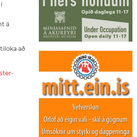
í
nt á
tiloka að
ster-