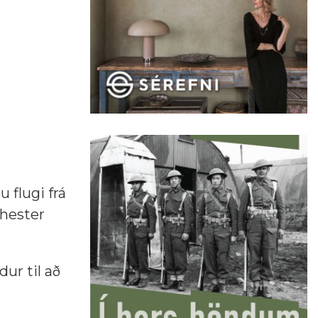
u flugi frá
chester
ur til að