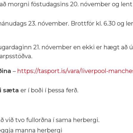
0 að morgni föstudagsins 20. nóvember og lent 
ánudags 23. nóvember. Brottför kl. 6.30 og le
gardaginn 21. nóvember en ekki er hægt að ú
arpsstöðva.
ðina
–
https://tasport.is/vara/liverpool-manche
i sæta
er í boði í þessa ferð.
ð við tvo fullorðna í sama herbergi.
veggja manna herbergi