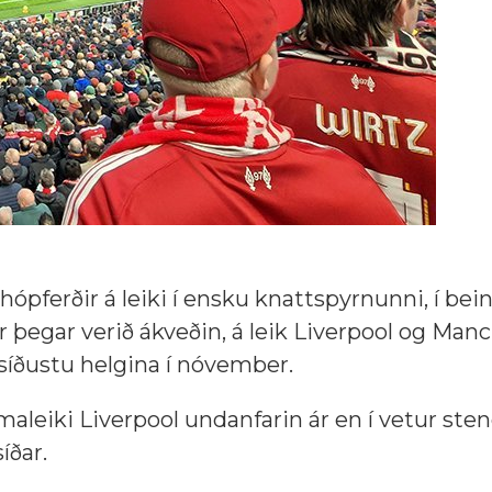
hópferðir á leiki í ensku knattspyrnunni, í bein
ur þegar verið ákveðin, á leik Liverpool og Man
 síðustu helgina í nóvember.
maleiki Liverpool undanfarin ár en í vetur stend
íðar.