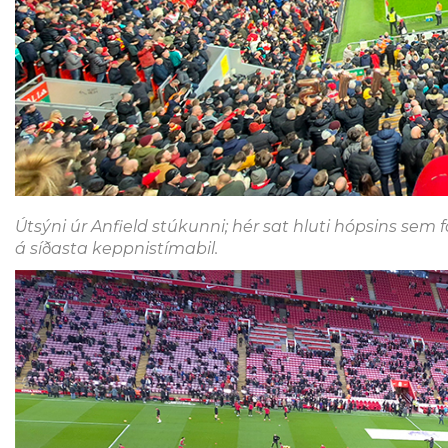
Útsýni úr Anfield stúkunni; hér sat hluti hópsins sem 
á síðasta keppnistímabil.