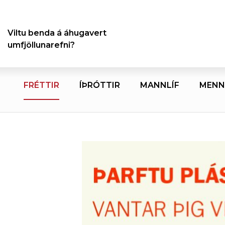
Viltu benda á áhugavert
umfjöllunarefni?
FRÉTTIR
ÍÞRÓTTIR
MANNLÍF
MENN