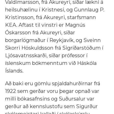
Valdimarsson, frá Akureyri, síðar lækni á
heilsuhælinu í Kristnesi, og Gunnlaug P.
Kristinsson, frá Akureyri, starfsmann
KEA. Aftast til vinstri er Magnús
Óskarsson frá Akureyri, síðar
borgarlögmaður í Reykjavík, og Sveinn
Skorri Höskuldsson frá Sigríðarstöðum í
Ljósavatnsskarði, síðar prófessor í
íslenskum bókmenntum við Háskóla
Íslands.
Að baki eru gömlu spjaldahurðirnar frá
1922 sem gerðar voru þegar opnað var
milli bókasafnsins og Suðursalur var
gerður að kennslustofu sem Sigurður
skólameistari kallaði í skólaskýrslu