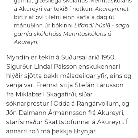
gamla, glæsilega skólahús Menntaskólans
á Akureyri var tekið í notkun.
Akureyri.net
birtir af því tilefni einn kafla á dag út
mánuðinn úr bókinni
Lifandi húsið - saga
gamla skólahúss Menntaskólans á
Akureyri
.
Myndin er tekin á Suðursal árið 1950.
Sigurður Líndal Pálsson enskukennari
hlýðir sjötta bekk máladeildar yfir, eins og
venja var. Fremst sitja Stefán Lárusson
frá Miklabæ í Skagafirði, síðar
sóknarprestur í Odda á Rangárvöllum, og
Jón Dalmann Ármannsson frá Akureyri,
starfsmaður Skattstofunnar á Akureyri. Í
annarri röð má þekkja Brynjar