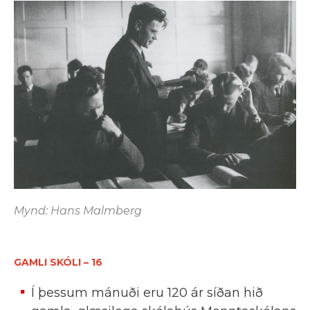
Mynd: Hans Malmberg
GAMLI SKÓLI – 16
Í þessum mánuði eru 120 ár síðan hið