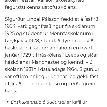
fegurstu kennslustofu skólans.
Sigurður Líndal Pálsson fæddist á Ísafirði
1904, varð gagnfræðingur frá skólanum
1925 og stúdent úr Menntaskólanum í
Reykjavík 1928, stundaði fyrst nám við
háskólann í Kaupmannahöfn en hvarf í
janúar 1929 til háskólans í Leeds og síðar
háskólans í Manchester og kenndi við
skólann 1931 til dauðadags 1964. Sigurður
var eftirminnilegur kennari og gekk fast
eftir að nemendur læsu og lærðu grein
hans.
Enskukennsla á Suðursal
er kaf
li úr