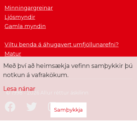
Minningargreinar
Ljósmyndir
Gamla myndin
Viltu benda á áhugavert umfjöllunarefni?
Matur
Með því að heimsækja vefinn samþykkir þú
notkun á vafrakökum.
Lesa nánar
© 1998 - 2026 Allur réttur áskilinn
Samþykkja