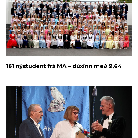
161 nýstúdent frá MA – dúxinn með 9,64