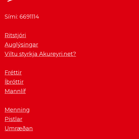
Sími: 6691114
Ritstjóri
Auglýsingar
Viltu styrkja Akureyri.net?
Fréttir
Íþróttir
Mannlíf
Menning
Pistlar
Umræðan