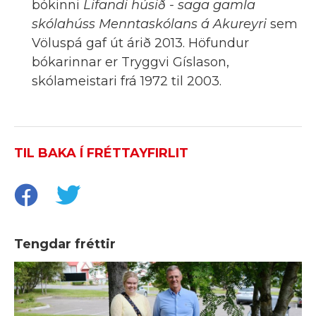
bókinni
Lifandi húsið - saga gamla
skólahúss Menntaskólans á Akureyri
sem
Völuspá gaf út árið 2013. Höfundur
bókarinnar er Tryggvi Gíslason,
skólameistari frá 1972 til 2003.
TIL BAKA Í FRÉTTAYFIRLIT
Tengdar fréttir