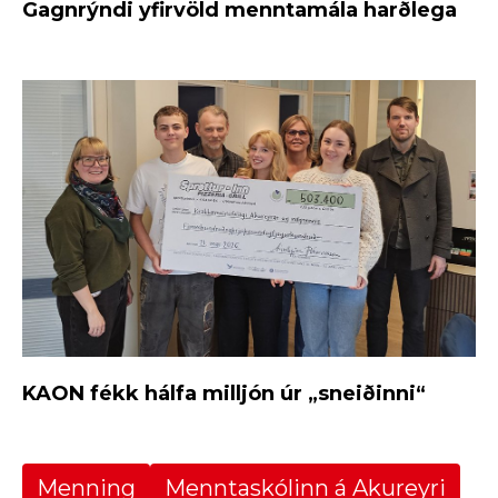
Gagnrýndi yfirvöld menntamála harðlega
KAON fékk hálfa milljón úr „sneiðinni“
Menning
Menntaskólinn á Akureyri