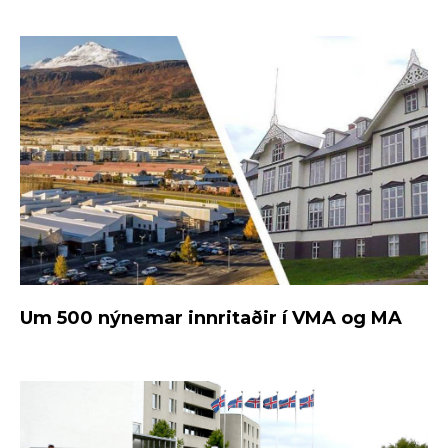
Um 500 nýnemar innritaðir í VMA og MA