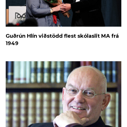
Guðrún Hlín viðstödd flest skólaslit MA frá
1949