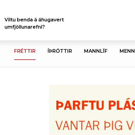
Viltu benda á áhugavert
umfjöllunarefni?
FRÉTTIR
ÍÞRÓTTIR
MANNLÍF
MENN