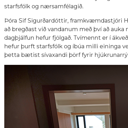
starfsfólk og nærsamfélagið.
Þóra Sif Sigurðardóttir, framkvæmdastjóri He
að bregðast við vandanum með því að auka
dagþjálfun hefur fjölgað. Tvímennt er í ákveð
hefur þurft starfsfólk og íbúa milli eininga 
þetta bætist sívaxandi þörf fyrir hjúkrunarrým