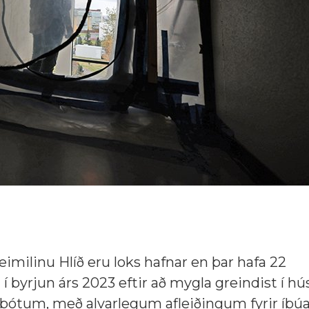
ilinu Hlíð eru loks hafnar en þar hafa 22
 í byrjun árs 2023 eftir að mygla greindist í h
rbótum, með alvarlegum afleiðingum fyrir íbúa