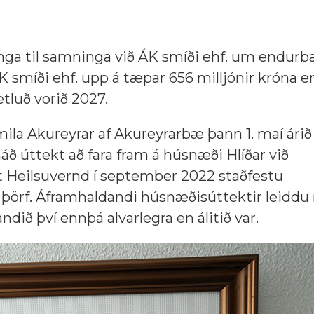
ga til samninga við ÁK smíði ehf. um endurb
 ÁK smíði ehf. upp á tæpar 656 milljónir króna 
ætluð vorið 2027.
mila Akureyrar af Akureyrarbæ þann 1. maí árið
áð úttekt að fara fram á húsnæði Hlíðar við
t Heilsuvernd í september 2022 staðfestu
 þörf. Áframhaldandi húsnæðisúttektir leiddu í
ndið því ennþá alvarlegra en álitið var.