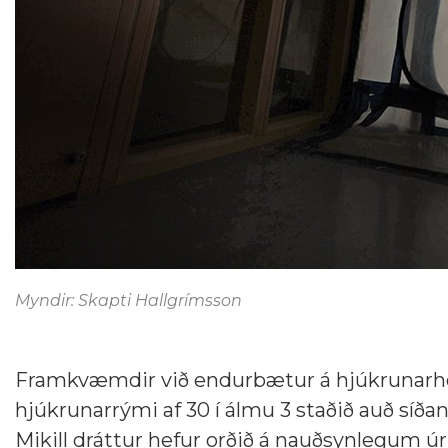
Myndir: Skapti Hallgrímsson
Framkvæmdir við endurbætur á hjúkrunarheim
hjúkrunarrými af 30 í álmu 3 staðið auð síðan
Mikill dráttur hefur orðið á nauðsynlegum ú