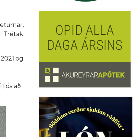
æturnar.
en Trétak
 2021 og
 ljós að