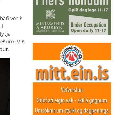
afi verið
 í
lytja
tgæðum. Við
dur.