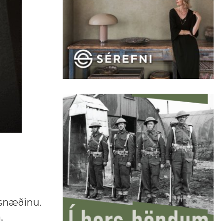
úsnæðinu.
,