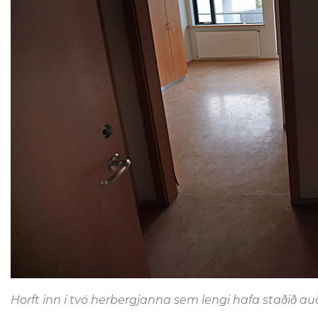
Horft inn í tvö herbergjanna sem lengi hafa staðið auð