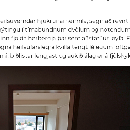
ilsuverndar hjúkrunarheimila, segir að reynt h
 nýtingu í tímabundnum dvölum og notendum
inn fjölda herbergja þar sem aðstæður leyfa. F
vegna heilsufarslegra kvilla tengt lélegum lof
i, biðlistar lengjast og aukið álag er á fjölskyl