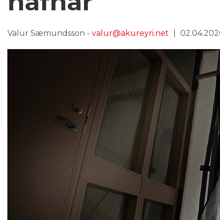
hafnar
Valur Sæmundsson -
valur@akureyri.net
02.04.2026