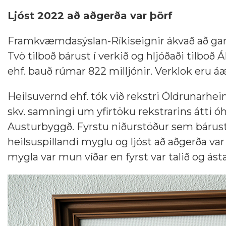
Ljóst 2022 að aðgerða var þörf
Framkvæmdasýslan-Ríkiseignir ákvað að gan
Tvö tilboð bárust í verkið og hljóðaði tilboð
ehf. bauð rúmar 822 milljónir. Verklok eru á
Heilsuvernd ehf. tók við rekstri Öldrunarhei
skv. samningi um yfirtöku rekstrarins átti óh
Austurbyggð. Fyrstu niðurstöður sem bárus
heilsuspillandi myglu og ljóst að aðgerða var
mygla var mun víðar en fyrst var talið og ásta