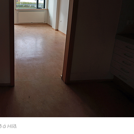
 á Hlíð.