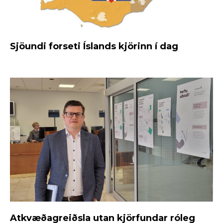
Sjöundi forseti Íslands kjörinn í dag
Atkvæðagreiðsla utan kjörfundar róleg