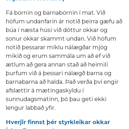
Fá börnin og barnabörnin í mat. Við
höfum undanfarin ár notið þeirra gæfu að
búa í næsta húsi við dóttur okkar og
sonur okkar skammt undan. Við höfum
notið þessarar miklu nálægðar mjög
mikið og erum sammála um að ef við
ætlum að gera annan stað að heimili
þurfum við á þessari nálægð barna og
barnabarna að halda. Það verða því engir
afslættir á mætingaskyldu í
sunnudagsmatinn, þó þau geti ekki
lengur labbað yfir.
Hverjir finnst þér styrkleikar okkar