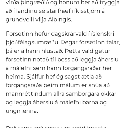
virða þingræðið og honum ber að tryggja
að í landinu sé starfhæf ríkisstjórn á
grundvelli vilja Alþingis.
Forsetinn hefur dagskrárvald í íslenskri
þjóðfélagsumræðu. Þegar forsetinn talar,
þá er á hann hlustað. Þetta vald getur
forsetinn notað til þess að leggja áherslu
á málefni sem hann forgangsraðar hér
heima. Sjálfur hef ég sagst ætla að
forgangsraða þeim málum er snúa að
mannréttindum allra samborgara okkar
og leggja áherslu á málefni barna og
ungmenna.