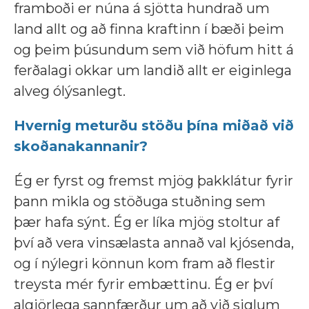
framboði er núna á sjötta hundrað um
land allt og að finna kraftinn í bæði þeim
og þeim þúsundum sem við höfum hitt á
ferðalagi okkar um landið allt er eiginlega
alveg ólýsanlegt.
Hvernig meturðu stöðu þína miðað við
skoðanakannanir?
Ég er fyrst og fremst mjög þakklátur fyrir
þann mikla og stöðuga stuðning sem
þær hafa sýnt. Ég er líka mjög stoltur af
því að vera vinsælasta annað val kjósenda,
og í nýlegri könnun kom fram að flestir
treysta mér fyrir embættinu. Ég er því
algjörlega sannfærður um að við siglum