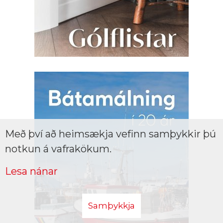
Með því að heimsækja vefinn samþykkir þú
notkun á vafrakökum.
Lesa nánar
Samþykkja