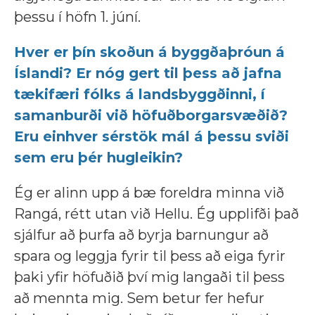
þessu í höfn 1. júní.
Hver er þín skoðun á byggðaþróun á
Íslandi? Er nóg gert til þess að jafna
tækifæri fólks á landsbyggðinni, í
samanburði við höfuðborgarsvæðið?
Eru einhver sérstök mál á þessu sviði
sem eru þér hugleikin?
Ég er alinn upp á bæ foreldra minna við
Rangá, rétt utan við Hellu. Ég upplifði það
sjálfur að þurfa að byrja barnungur að
spara og leggja fyrir til þess að eiga fyrir
þaki yfir höfuðið því mig langaði til þess
að mennta mig. Sem betur fer hefur