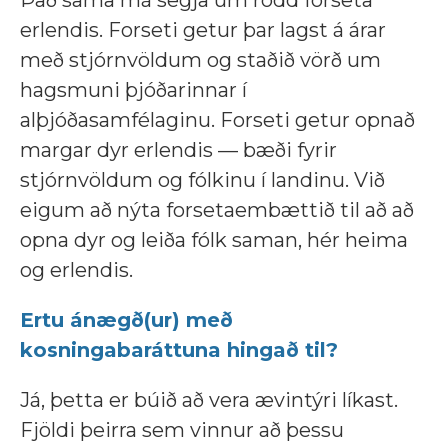
Það sama má segja um rödd forseta
erlendis. Forseti getur þar lagst á árar
með stjórnvöldum og staðið vörð um
hagsmuni þjóðarinnar í
alþjóðasamfélaginu. Forseti getur opnað
margar dyr erlendis — bæði fyrir
stjórnvöldum og fólkinu í landinu. Við
eigum að nýta forsetaembættið til að að
opna dyr og leiða fólk saman, hér heima
og erlendis.
Ertu ánægð(ur) með
kosningabaráttuna hingað til?
Já, þetta er búið að vera ævintýri líkast.
Fjöldi þeirra sem vinnur að þessu