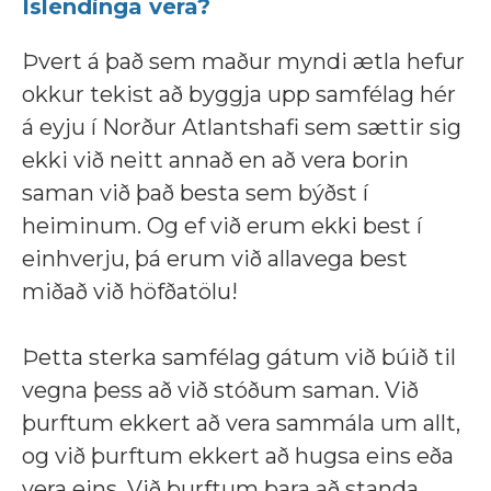
Íslendinga vera?
Þvert á það sem maður myndi ætla hefur
okkur tekist að byggja upp samfélag hér
á eyju í Norður Atlantshafi sem sættir sig
ekki við neitt annað en að vera borin
saman við það besta sem býðst í
heiminum. Og ef við erum ekki best í
einhverju, þá erum við allavega best
miðað við höfðatölu!
Þetta sterka samfélag gátum við búið til
vegna þess að við stóðum saman. Við
þurftum ekkert að vera sammála um allt,
og við þurftum ekkert að hugsa eins eða
vera eins. Við þurftum bara að standa