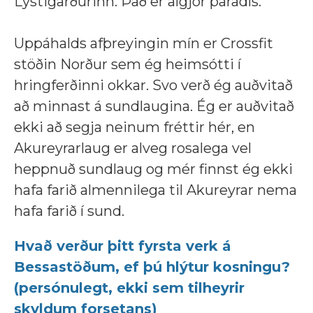
Lystigarðurinn. Það er algjör paradís.
Uppáhalds afþreyingin mín er Crossfit
stöðin Norður sem ég heimsótti í
hringferðinni okkar. Svo verð ég auðvitað
að minnast á sundlaugina. Ég er auðvitað
ekki að segja neinum fréttir hér, en
Akureyrarlaug er alveg rosalega vel
heppnuð sundlaug og mér finnst ég ekki
hafa farið almennilega til Akureyrar nema
hafa farið í sund.
Hvað verður þitt fyrsta verk á
Bessastöðum, ef þú hlýtur kosningu?
(persónulegt, ekki sem tilheyrir
skyldum forsetans)