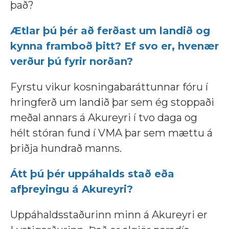
það?
Ætlar þú þér að ferðast um landið og
kynna framboð þitt? Ef svo er, hvenær
verður þú fyrir norðan?
Fyrstu vikur kosningabaráttunnar fóru í
hringferð um landið þar sem ég stoppaði
meðal annars á Akureyri í tvo daga og
hélt stóran fund í VMA þar sem mættu á
þriðja hundrað manns.
Átt þú þér uppáhalds stað eða
afþreyingu á Akureyri?
Uppáhaldsstaðurinn minn á Akureyri er