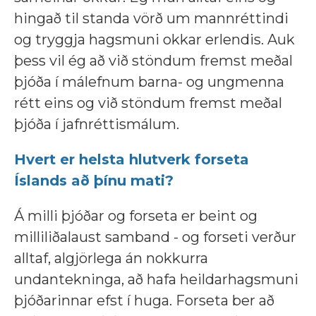
hingað til standa vörð um mannréttindi
og tryggja hagsmuni okkar erlendis. Auk
þess vil ég að við stöndum fremst meðal
þjóða í málefnum barna- og ungmenna
rétt eins og við stöndum fremst meðal
þjóða í jafnréttismálum.
Hvert er helsta hlutverk forseta
Íslands að þínu mati?
Á milli þjóðar og forseta er beint og
milliliðalaust samband - og forseti verður
alltaf, algjörlega án nokkurra
undantekninga, að hafa heildarhagsmuni
þjóðarinnar efst í huga. Forseta ber að