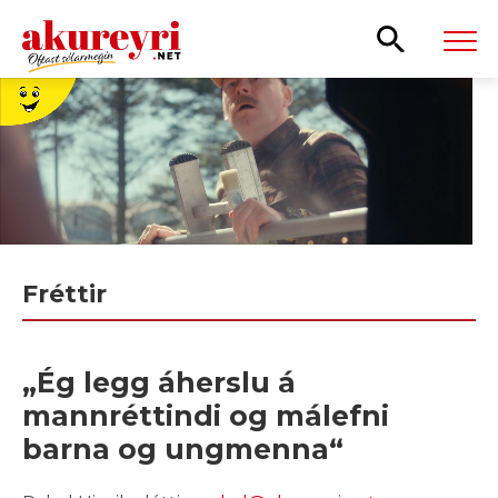
Leita
Fréttir
„Ég legg áherslu á
mannréttindi og málefni
barna og ungmenna“