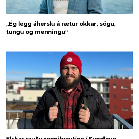
„Ég legg áherslu á rætur okkar, sögu,
tungu og menningu“
Elskar rauðu rennibrautina í Sundlaug