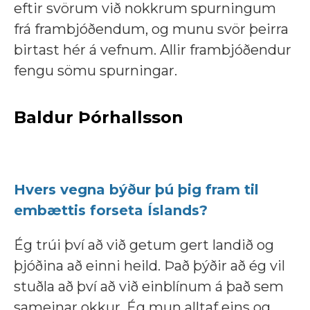
eftir svörum við nokkrum spurningum
frá frambjóðendum, og munu svör þeirra
birtast hér á vefnum. Allir frambjóðendur
fengu sömu spurningar.
Baldur Þórhallsson
Hvers vegna býður þú þig fram til
embættis forseta Íslands?
Ég trúi því að við getum gert landið og
þjóðina að einni heild. Það þýðir að ég vil
stuðla að því að við einblínum á það sem
sameinar okkur. Ég mun alltaf eins og