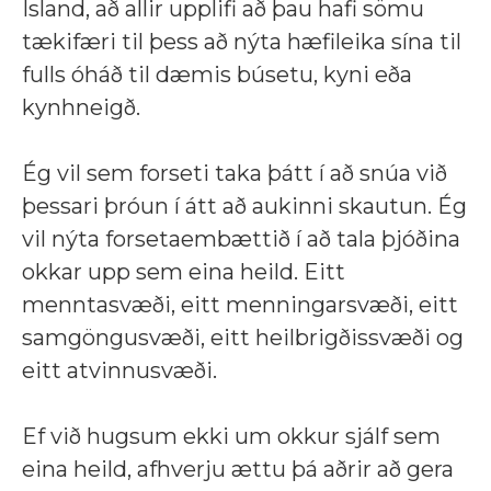
Ísland, að allir upplifi að þau hafi sömu
tækifæri til þess að nýta hæfileika sína til
fulls óháð til dæmis búsetu, kyni eða
kynhneigð.
Ég vil sem forseti taka þátt í að snúa við
þessari þróun í átt að aukinni skautun. Ég
vil nýta forsetaembættið í að tala þjóðina
okkar upp sem eina heild. Eitt
menntasvæði, eitt menningarsvæði, eitt
samgöngusvæði, eitt heilbrigðissvæði og
eitt atvinnusvæði.
Ef við hugsum ekki um okkur sjálf sem
eina heild, afhverju ættu þá aðrir að gera