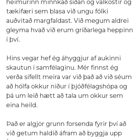
heimurinn minnkað síðan og valkostir og
tækifæri sem blasa við ungu fólki
auðvitað margfaldast. Við megum aldrei
gleyma hvað við erum gríðarlega heppinn
í því.
Hins vegar hef ég áhyggjur af aukinni
skautun í samfélaginu. Mér finnst ég
verða sífellt meira var við það að við séum
að hólfa okkur niður í þjóðfélagshópa og
þá um leið hætt að tala um okkur sem
eina heild.
Það er algjör grunn forsenda fyrir því að
við getum haldið áfram að byggja upp