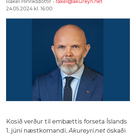
Rakel Hinriksdóttir -
rakel@akureyri.net
24.05.2024 kl. 16:00
Kosið verður til embættis forseta Íslands
1. júní næstkomandi.
Akureyri.net
óskaði