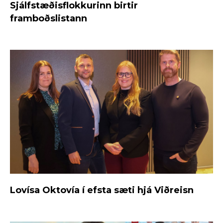
Sjálfstæðisflokkurinn birtir
framboðslistann
Lovísa Oktovía í efsta sæti hjá Viðreisn