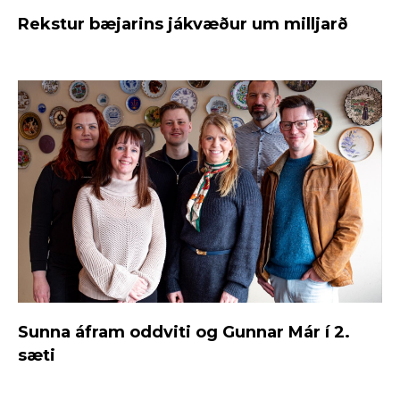
Rekstur bæjarins jákvæður um milljarð
Sunna áfram oddviti og Gunnar Már í 2.
sæti