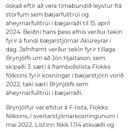
óskað eftir að vera tímabundið leystur frá
störfum sem bæjarfulltrúi og
áheyrnarfulltrúi í bæjarráði til 15. apríl
2024. Beiðni hans þess efnis verður tekin
fyrir á fundi bæjarstjórnar Akureyrar í
dag. Jafnframt verður tekin fyrir tillaga
Brynjólfs um að Jón Hjaltason, sem
skipaði 3. sæti á framboðslista Flokks
fólksins fyrir kosningar í bæjarstjórn vorið
2022, taki sæti Brynjólfs sem
áheyrnarfulltrúi í bæjarráði.
Brynjólfur var efstur á F-lista, Flokks
fólksins, í sveitarstjórnarkosningunum í
maí 2022. Listinn fékk 1.114 atkvæði og