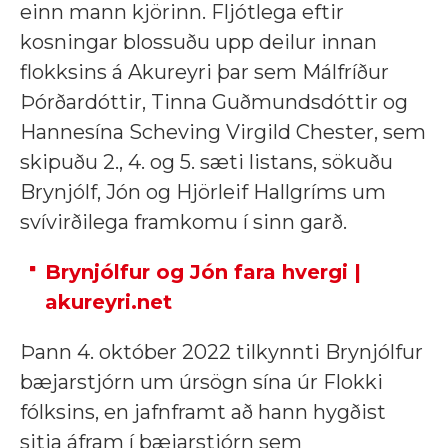
einn mann kjörinn. Fljótlega eftir
kosningar blossuðu upp deilur innan
flokksins á Akureyri þar sem Málfríður
Þórðardóttir, Tinna Guðmundsdóttir og
Hannesína Scheving Virgild Chester, sem
skipuðu 2., 4. og 5. sæti listans, sökuðu
Brynjólf, Jón og Hjörleif Hallgríms um
svívirðilega framkomu í sinn garð.
Brynjólfur og Jón fara hvergi |
akureyri.net
Þann 4. október 2022 tilkynnti Brynjólfur
bæjarstjórn um úrsögn sína úr Flokki
fólksins, en jafnframt að hann hygðist
sitja áfram í bæjarstjórn sem