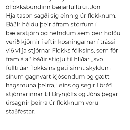
óflokksbundinn bæjarfulltrúi. Jón
Hjaltason sagði sig einnig úr flokknum.
Báðir héldu þeir áfram störfum í
bæjarstjórn og nefndum sem þeir höfðu
verið kjörnir í eftir kosningarnar í
trássi
við vilja stjórnar Flokks fólksins, sem fór
fram á að báðir stigju til hliðar
„svo
fulltrúar flokksins geti sinnt skyldum
sínum gagnvart kjósendum og gætt
hagsmuna þeirra,“ eins og segir í bréfi
stjórnarinnar til Brynjólfs og Jóns þ
egar
úrsagnir þeirra úr flokknum voru
staðfestar.