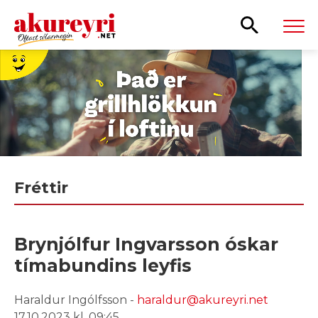
Leita
Fréttir
Brynjólfur Ingvarsson óskar
tímabundins leyfis
Haraldur Ingólfsson -
haraldur@akureyri.net
17.10.2023 kl. 09:45