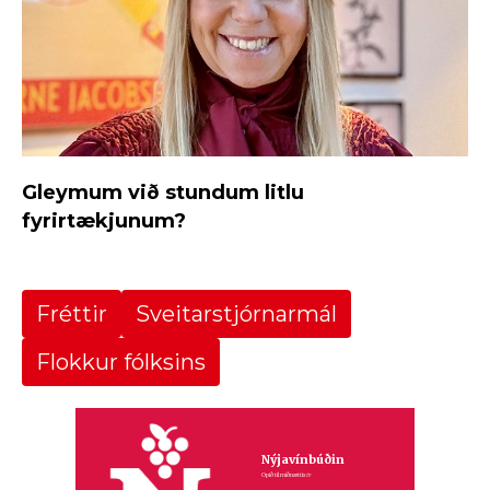
Gleymum við stundum litlu
fyrirtækjunum?
Fréttir
Sveitarstjórnarmál
Flokkur fólksins