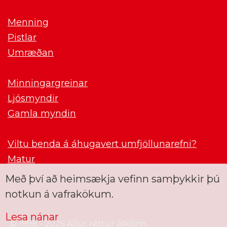
Menning
Pistlar
Umræðan
Minningargreinar
Ljósmyndir
Gamla myndin
Viltu benda á áhugavert umfjöllunarefni?
Matur
Með því að heimsækja vefinn samþykkir þú
notkun á vafrakökum.
Lesa nánar
© 1998 - 2026 Allur réttur áskilinn