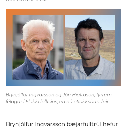
Brynjólfur Ingvarsson og Jón Hjaltason, fyrrum
félagar í Flokki fólksins, en nú óflokksbundnir.
Brynjólfur Ingvarsson bæjarfulltrúi hefur