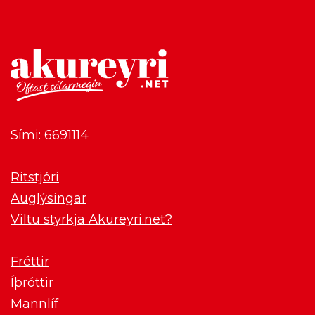
Sími: 6691114
Ritstjóri
Auglýsingar
Viltu styrkja Akureyri.net?
Fréttir
Íþróttir
Mannlíf