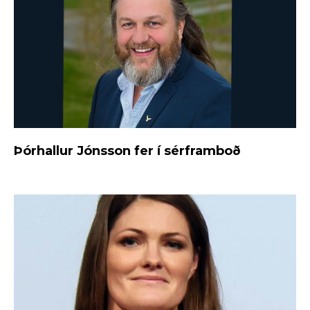
Þórhallur Jónsson fer í sérframboð