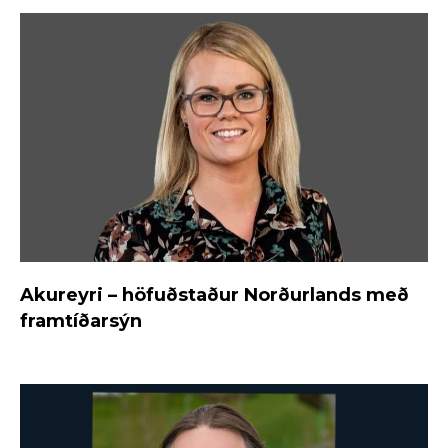
Akureyri – höfuðstaður Norðurlands með
framtíðarsýn