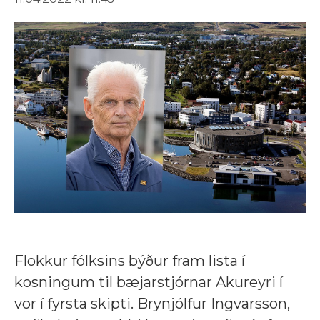
Flokkur fólksins býður fram lista í
kosningum til bæjarstjórnar Akureyri í
vor í fyrsta skipti. Brynjólfur Ingvarsson,