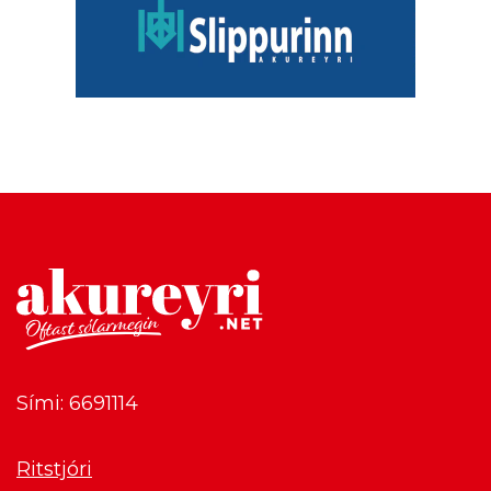
Sími: 6691114
Ritstjóri