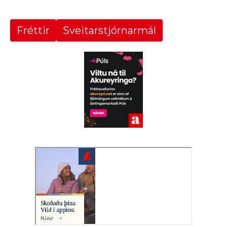
Fréttir
Sveitarstjórnarmál