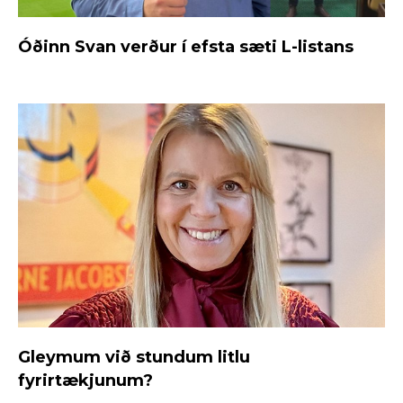
Óðinn Svan verður í efsta sæti L-listans
Gleymum við stundum litlu
fyrirtækjunum?