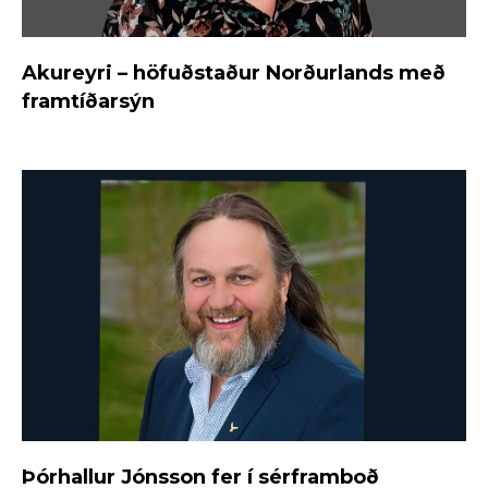
Akureyri – höfuðstaður Norðurlands með
framtíðarsýn
Þórhallur Jónsson fer í sérframboð