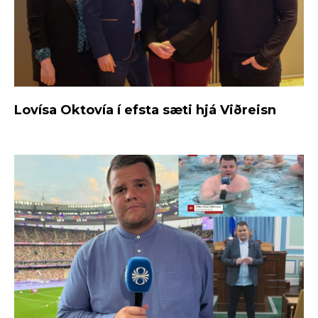
Lovísa Oktovía í efsta sæti hjá Viðreisn