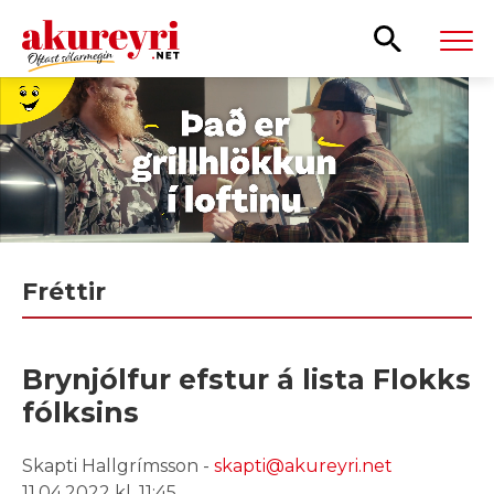
Leita
Fréttir
Brynjólfur efstur á lista Flokks
fólksins
Skapti Hallgrímsson -
skapti@akureyri.net
11.04.2022 kl. 11:45