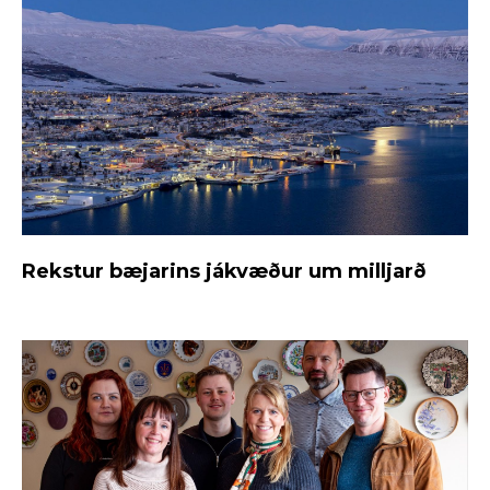
Rekstur bæjarins jákvæður um milljarð