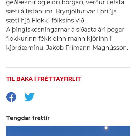
geðlæknir og eldri borgari, verður í efsta
sæti á listanum. Brynjólfur var í þriðja
sæti hjá Flokki fólksins við
Alþingiskosningarnar á síðasta ári þegar
flokkurinn fékk einn mann kjörinn í
kjördæminu, Jakob Frímann Magnússon.
TIL BAKA Í FRÉTTAYFIRLIT
Tengdar fréttir