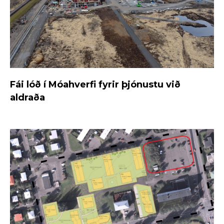
Fái lóð í Móahverfi fyrir þjónustu við
aldraða