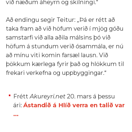
við næðum áheyrn og skilningi.“
Að endingu segir Teitur:
„Þá er rétt að
taka fram að við höfum verið í mjög góðu
samstarfi við alla aðila málsins þó við
höfum á stundum verið ósammála, er nú
að mínu viti komin farsæl lausn. Við
þökkum kærlega fyrir það og hlökkum til
frekari verkefna og uppbyggingar.
“
Frétt
Akureyri.net
20. mars á þessu
ári:
Ástandið á Hlíð verra en talið var
...