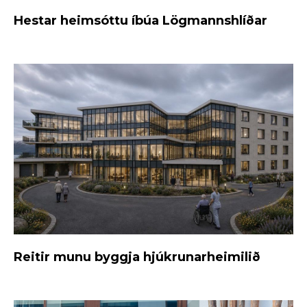
Hestar heimsóttu íbúa Lögmannshlíðar
Reitir munu byggja hjúkrunarheimilið