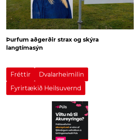
Þurfum aðgerðir strax og skýra
langtímasýn
Fréttir
Dvalarheimilin
Fyrirtækið Heilsuvernd