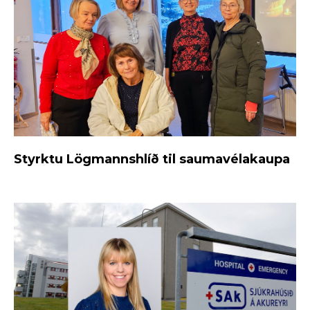
Styrktu Lögmannshlíð til saumavélakaupa