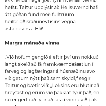
ekki endanlega ljóst fyrir hvenær verkið
hefst. Teitur upplýsir að Heilsuvernd hafi
átt góðan fund með fulltrúum
heilbrigðisráðuneytisins vegna
ástandsins á Hlíð.
Margra mánaða vinna
„
Við höfum gengið á eftir því um nokkuð
langt skeið að fá framkvæmdaáætlun í
farveg og lagfæringar á húsnæðinu svo
við getum nýtt það sem skyldi,
“ segir
Teitur og bætir við:
„Loksins eru hlutir að
hreyfast og erum við þakklát fyrir það, en
nú er gert ráð fyrir að fara í vinnu við þak