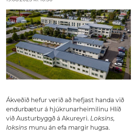
Ákveðið hefur verið að hefjast handa við
endurbætur á hjúkrunarheimilinu Hlíð
við Austurbyggð á Akureyri.
Loksins,
loksins
munu án efa margir hugsa.