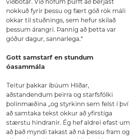
viðbótar. Við höfum þurft að berjast
nokkuð fyrir þessu og fært góð rök máli
okkar til stuðnings, sem hefur skilað
þessum árangri. Þannig að þetta var
góður dagur, sannarlega.
“
Gott samstarf en stundum
óasammála
Teitur þakkar íbúum Hlíðar,
aðstandendum þeirra og starfsfólki
þolinmæðina
„og
styrkinn sem felst í því
að samtaka tekst okkur að yfirstíga
stærstu hindranir. Ég hef aldrei efast um
að það myndi takast að ná þessu fram og