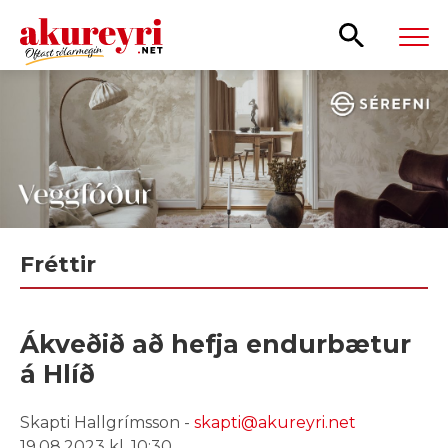
Leita
Fréttir
Ákveðið að hefja endurbætur
á Hlíð
Skapti Hallgrímsson -
skapti@akureyri.net
19.08.2023 kl. 10:30