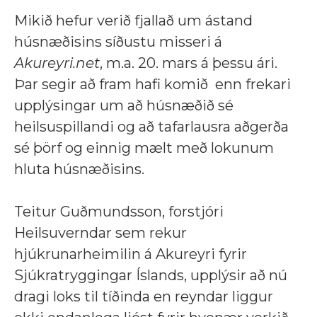
Mikið hefur verið fjallað um ástand
húsnæðisins síðustu misseri á
Akureyri.net
, m.a. 20. mars á þessu ári.
Þar segir að fram hafi komið enn frekari
upplýsingar
um að húsnæðið sé
heilsuspillandi og að tafarlausra aðgerða
sé þörf og einnig mælt með lokunum
hluta húsnæðisins.
Teitur Guðmundsson, forstjóri
Heilsuverndar sem rekur
hjúkrunarheimilin á Akureyri fyrir
Sjúkratryggingar Íslands, upplýsir að nú
dragi loks til tíðinda en reyndar liggur