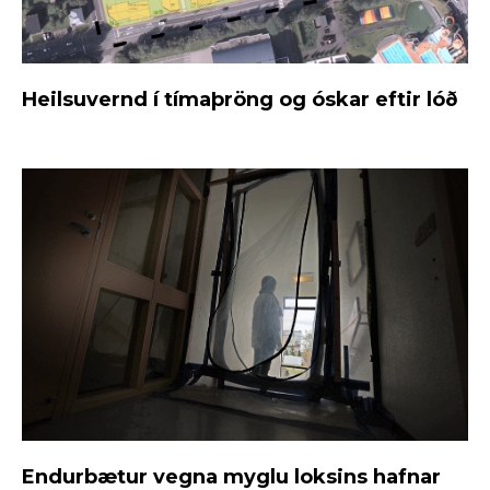
Heilsuvernd í tímaþröng og óskar eftir lóð
Endurbætur vegna myglu loksins hafnar