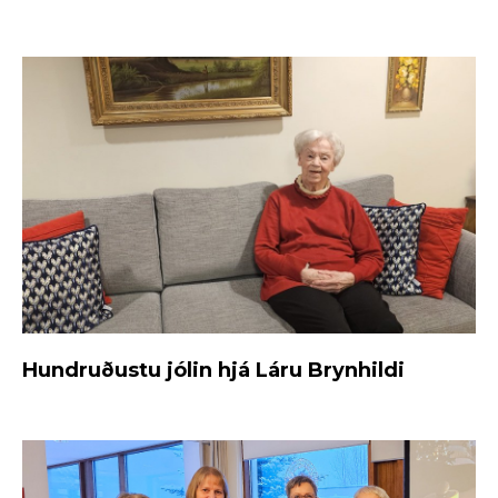
Hundruðustu jólin hjá Láru Brynhildi