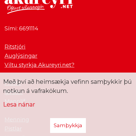
Sími: 6691114
Ritstjóri
Auglýsingar
Viltu styrkja Akureyri.net?
Með því að heimsækja vefinn samþykkir þú
Fréttir
notkun á vafrakökum.
Íþróttir
Mannlíf
Lesa nánar
Menning
Samþykkja
Pistlar