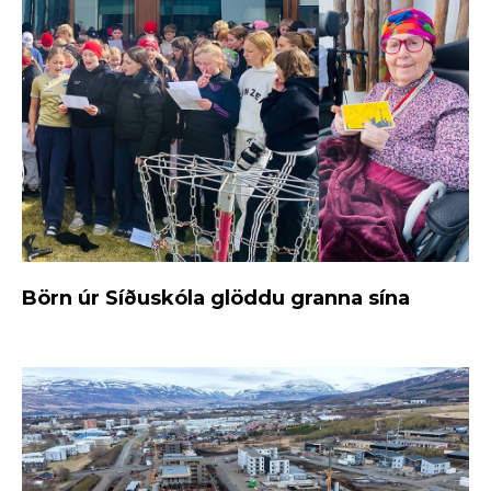
Börn úr Síðuskóla glöddu granna sína