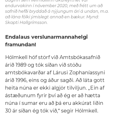
daginn sem vefmiðillinn akureyri.net var
endurvakinn í nóvember 2020, með frétt um að
safnið hefði bryddað á nýjungum ári á undan, m.a.
að lána fólki ýmislegt annað en bækur. Mynd:
Skapti Hallgrímsson.
Endalaus verslunarmannahelgi
framundan!
Hólmkell hóf störf við Amtsbókasafnið
árið 1989 og tók síðan við stöðu
amtsbókavarðar af Lárusi Zophaníassyni
árið 1996, eins og áður sagði. Að láta gott
heita núna er ekki algjör tilviljun. „Ein af
ástæðunum fyrir því að ég er að hætta
núna í sumar eru að þá eru akkúrat liðin
30 ár síðan ég tók við,“ segir Hólmkell.