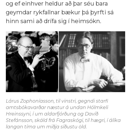
og ef einhver heldur að þar séu bara
geymdar rykfallnar bækur þá þyrfti sá
hinn sami að drífa sig í heimsókn.
Lárus Zophoníasson, til vinstri, gegndi starfi
amtsbókavarðar næstur á undan Hólmkeli
Hreinssyni, í um aldarfjórðung og Davíð
Stefánsson, skáld frá Fagraskógi, til hægri, í álíka
langan tíma um miðja síðustu öld.