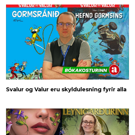
Svalur og Valur eru skyldulesning fyrir alla