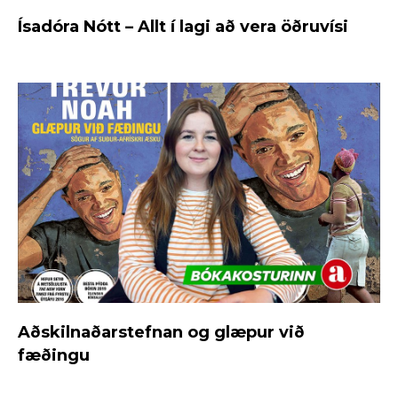
Ísadóra Nótt – Allt í lagi að vera öðruvísi
Aðskilnaðarstefnan og glæpur við
fæðingu