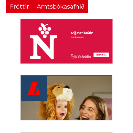
Fréttir
Amtsbókasafnið