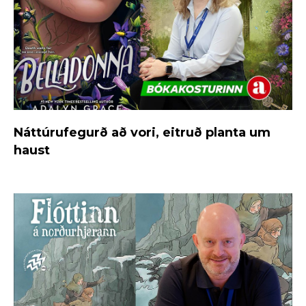
Náttúrufegurð að vori, eitruð planta um
haust