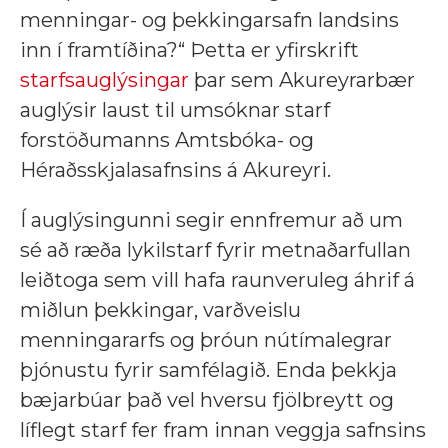
menningar- og þekkingarsafn landsins
inn í framtíðina?“ Þetta er yfirskrift
starfsauglýsingar
þar sem Akureyrarbær
auglýsir laust til umsóknar starf
forstöðumanns Amtsbóka- og
Héraðsskjalasafnsins á Akureyri.
Í auglýsingunni segir ennfremur að um
sé að ræða lykilstarf fyrir metnaðarfullan
leiðtoga sem vill hafa raunveruleg áhrif á
miðlun þekkingar, varðveislu
menningararfs og þróun nútímalegrar
þjónustu fyrir samfélagið. Enda þekkja
bæjarbúar það vel hversu fjölbreytt og
líflegt starf fer fram innan veggja safnsins