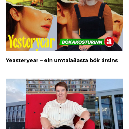
Yeasteryear – ein umtalaðasta bók ársins