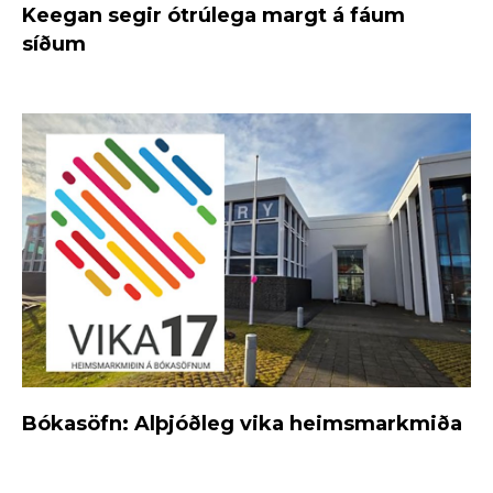
Keegan segir ótrúlega margt á fáum
síðum
Bókasöfn: Alþjóðleg vika heimsmarkmiða