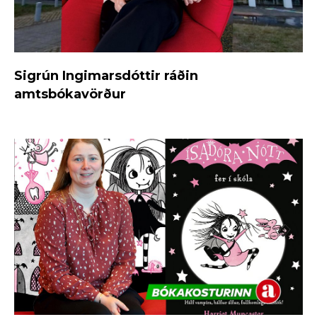
Sigrún Ingimarsdóttir ráðin
amtsbókavörður