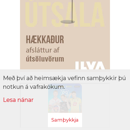
Með því að heimsækja vefinn samþykkir þú
notkun á vafrakökum.
Lesa nánar
Samþykkja