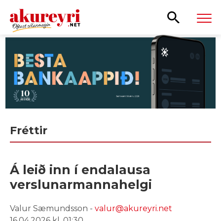
Leita
Fréttir
Á leið inn í endalausa
verslunarmannahelgi
Valur Sæmundsson -
valur@akureyri.net
16.04.2026 kl. 01:30