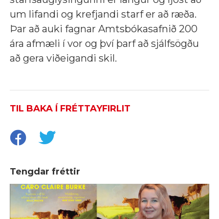
um lifandi og krefjandi starf er að ræða.
Þar að auki fagnar Amtsbókasafnið 200
ára afmæli í vor og því þarf að sjálfsögðu
að gera viðeigandi skil.
TIL BAKA Í FRÉTTAYFIRLIT
Tengdar fréttir