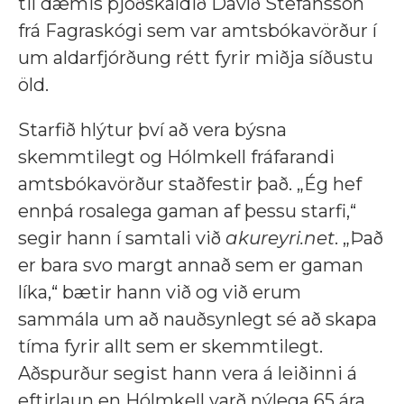
til dæmis þjóðskáldið Davíð Stefánsson
frá Fagraskógi sem var amtsbókavörður í
um aldarfjórðung rétt fyrir miðja síðustu
öld.
Starfið hlýtur því að vera býsna
skemmtilegt og Hólmkell fráfarandi
amtsbókavörður staðfestir það. „Ég hef
ennþá rosalega gaman af þessu starfi,“
segir hann í samtali við
akureyri.net
. „Það
er bara svo margt annað sem er gaman
líka,“ bætir hann við og við erum
sammála um að nauðsynlegt sé að skapa
tíma fyrir allt sem er skemmtilegt.
Aðspurður segist hann vera á leiðinni á
eftirlaun en Hólmkell varð nýlega 65 ára.