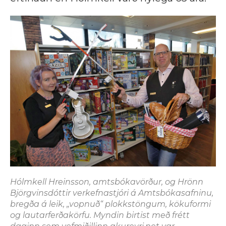
Hólmkell Hreinsson, amtsbókavörður, og Hrönn
Björgvinsdóttir verkefnastjóri á Amtsbókasafninu,
bregða á leik, „vopnuð“ plokkstöngum, kökuformi
og lautarferðakörfu. Myndin birtist með frétt