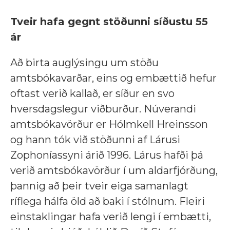
Tveir hafa gegnt stöðunni síðustu 55
ár
Að birta auglýsingu um stöðu
amtsbókavarðar, eins og embættið hefur
oftast verið kallað, er síður en svo
hversdagslegur viðburður. Núverandi
amtsbókavörður er Hólmkell Hreinsson
og hann tók við stöðunni af Lárusi
Zophoníassyni árið 1996. Lárus hafði þá
verið amtsbókavörður í um aldarfjórðung,
þannig að þeir tveir eiga samanlagt
ríflega hálfa öld að baki í stólnum. Fleiri
einstaklingar hafa verið lengi í embætti,