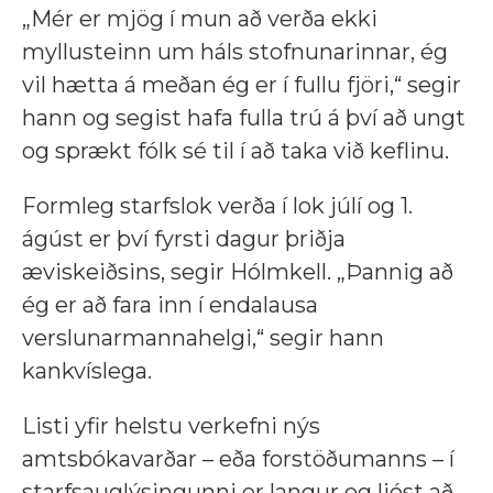
„Mér er mjög í mun að verða ekki
myllusteinn um háls stofnunarinnar, ég
vil hætta á meðan ég er í fullu fjöri,“ segir
hann og segist hafa fulla trú á því að ungt
og sprækt fólk sé til í að taka við keflinu.
Formleg starfslok verða í lok júlí og 1.
ágúst er því fyrsti dagur þriðja
æviskeiðsins, segir Hólmkell. „Þannig að
ég er að fara inn í endalausa
verslunarmannahelgi,“ segir hann
kankvíslega.
Listi yfir helstu verkefni nýs
amtsbókavarðar – eða forstöðumanns – í
starfsauglýsingunni er langur og ljóst að