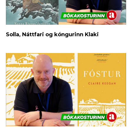
Solla, Náttfari og kóngurinn Klaki