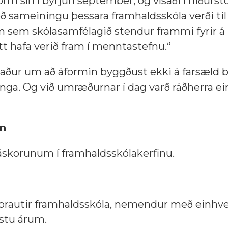
m sín í byrjun september, og vísaði í niðurst
ð sameiningu þessara framhaldsskóla verði ti
m sem skólasamfélagið stendur frammi fyrir 
hafa verið fram í menntastefnu.“
akaður um að áformin byggðust ekki á farsæld 
ga. Og við umræðurnar í dag varð ráðherra e
gn
áskorunum í framhaldsskólakerfinu.
sbrautir framhaldsskóla, nemendur með einhve
stu árum.