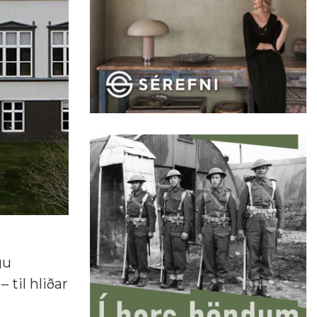
gu
til hliðar