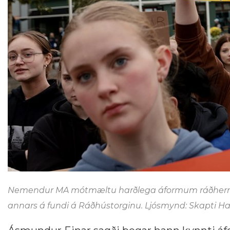
Nemendur MA mótmæltu harðlega áformum ráðherra 
annars á fundi á Ráðhústorginu. Ljósmynd: Skapti Ha