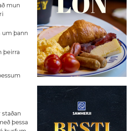
það mun
ri
an um þann
 þeirra
a þessum
r staðan
 með þessa