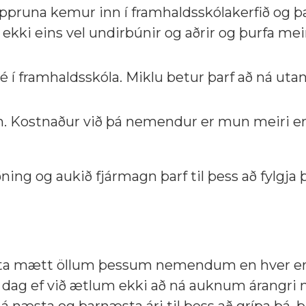
ppruna kemur inn í framhaldsskólakerfið og 
kki eins vel undirbúnir og aðrir og þurfa mei
né í framhaldsskóla. Miklu betur þarf að ná ut
ám. Kostnaður við þá nemendur er mun meiri en
tuðning og aukið fjármagn þarf til þess að fylgj
um geta mætt öllum þessum nemendum en hver e
í dag ef við ætlum ekki að ná auknum árangri