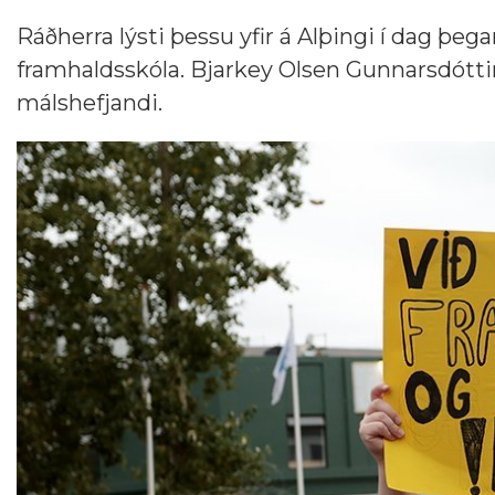
Ráðherra lýsti þessu yfir á Alþingi í dag þ
framhaldsskóla. Bjarkey Olsen Gunnarsdótti
málshefjandi.