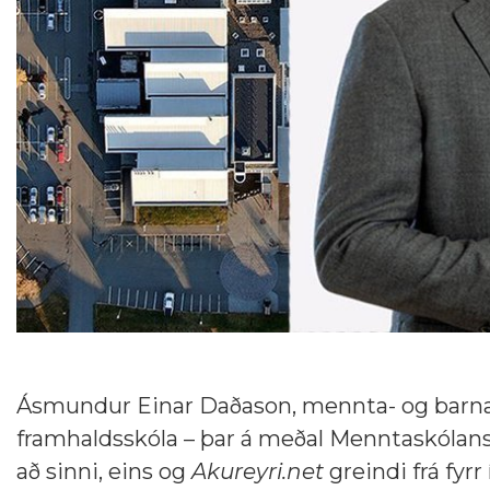
Ásmundur Einar Daðason, mennta- og barna
framhaldsskóla – þar á meðal Menntaskólans 
að sinni, eins og
Akureyri.net
greindi frá fyrr 