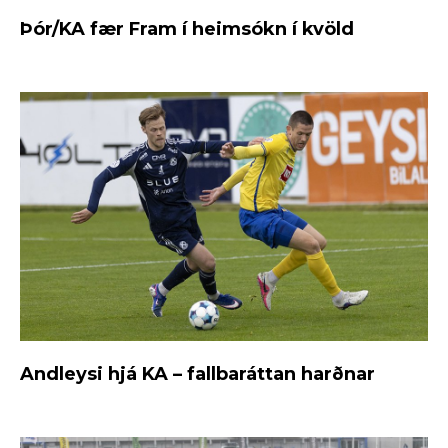
Þór/KA fær Fram í heimsókn í kvöld
Andleysi hjá KA – fallbaráttan harðnar