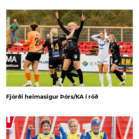
Fjórði heimasigur Þórs/KA í röð