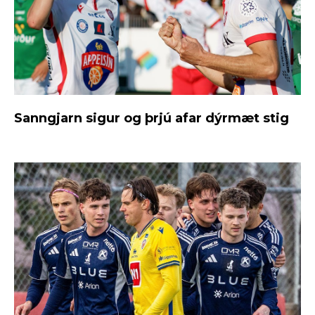
Sanngjarn sigur og þrjú afar dýrmæt stig