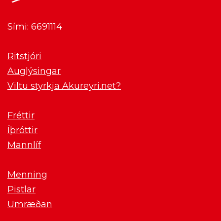
Sími: 6691114
Ritstjóri
Auglýsingar
Viltu styrkja Akureyri.net?
Fréttir
Íþróttir
Mannlíf
Menning
Pistlar
Umræðan