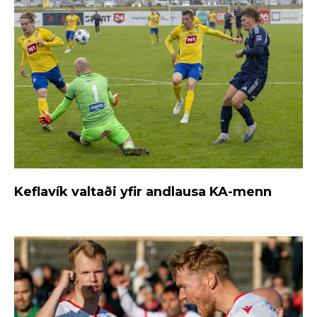
Keflavík valtaði yfir andlausa KA-menn