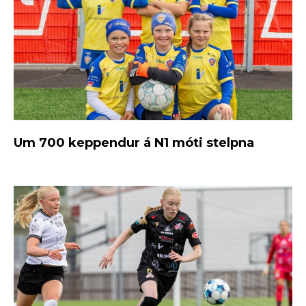
Um 700 keppendur á N1 móti stelpna