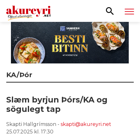
Leita
KA/Þór
Slæm byrjun Þórs/KA og
sögulegt tap
Skapti Hallgrímsson -
skapti@akureyri.net
25.07.2025 kl. 17:30