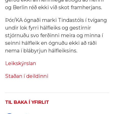
og Berlin réð ekki við skot framherjans.
Þór/KA ógnaði marki Tindastóls í tvígang
undir lok fyrri hálfleiks og gestirnir
stjórnuðu svo ferðinni meira og minna í
seinni hálfleik en ógnuðu ekki að ráði
nema í blábyrjun hálfleiksins.
Leikskýrslan
Staðan í deildinni
TIL BAKA Í YFIRLIT