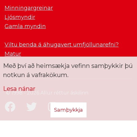
Minningargreinar
Ljósmyndir
Gamla myndin
Viltu benda á áhugavert umfjöllunarefni?
Matur
Með því að heimsækja vefinn samþykkir þú
notkun á vafrakökum.
Lesa nánar
© 1998 - 2026 Allur réttur áskilinn
Samþykkja