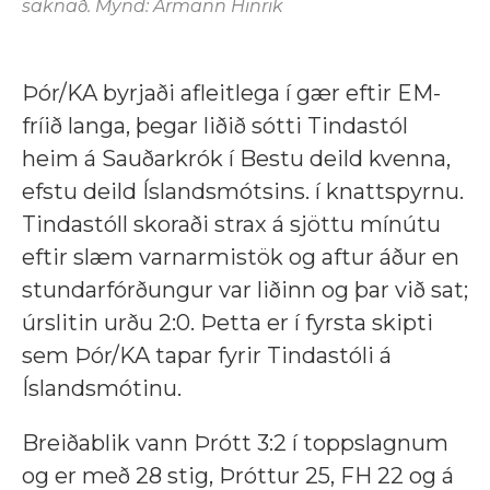
saknað. Mynd: Ármann Hinrik
Þór/KA byrjaði afleitlega í gær eftir EM-
fríið langa, þegar liðið sótti Tindastól
heim á Sauðarkrók í Bestu deild kvenna,
efstu deild Íslandsmótsins. í knattspyrnu.
Tindastóll skoraði strax á sjöttu mínútu
eftir slæm varnarmistök og aftur áður en
stundarfórðungur var liðinn og þar við sat;
úrslitin urðu 2:0. Þetta er í fyrsta skipti
sem Þór/KA tapar fyrir Tindastóli á
Íslandsmótinu.
Breiðablik vann Þrótt 3:2 í toppslagnum
og er með 28 stig, Þróttur 25, FH 22 og á