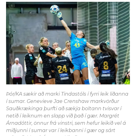
Þór/KA sækir að marki Tindastóls í fyrri leik liðanna
í sumar. Genevieve Jae Crenshaw markvörður
Sauðkrækinga þurfti að sækja boltann tvisvar í
netið í leiknum en slapp við það í gær. Margrét
Árnadóttir, önnur frá vinstri, sem hefur leikið vel á
miðjunni í sumar var í leikbanni í gær og sárt