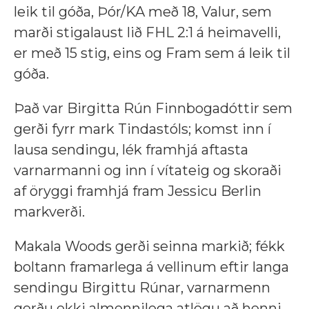
leik til góða, Þór/KA með 18, Valur, sem
marði stigalaust lið FHL 2:1 á heimavelli,
er með 15 stig, eins og Fram sem á leik til
góða.
Það var Birgitta Rún Finnbogadóttir sem
gerði fyrr mark Tindastóls; komst inn í
lausa sendingu, lék framhjá aftasta
varnarmanni og inn í vítateig og skoraði
af öryggi framhjá fram Jessicu Berlin
markverði.
Makala Woods gerði seinna markið; fékk
boltann framarlega á vellinum eftir langa
sendingu Birgittu Rúnar, varnarmenn
gerðu ekki almennilega atlögu að henni