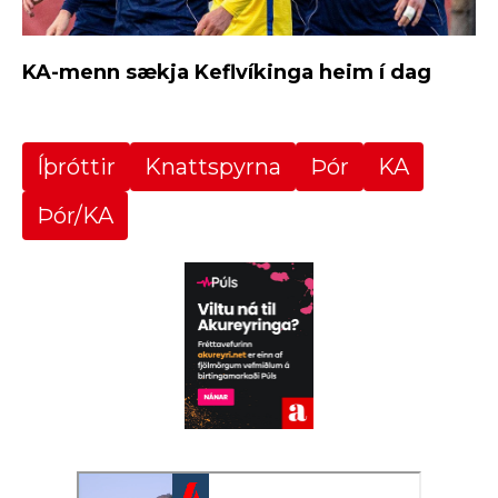
KA-menn sækja Keflvíkinga heim í dag
Íþróttir
Knattspyrna
Þór
KA
Þór/KA