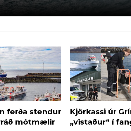
 ferða stendur
Kjörkassi úr G
rráð mótmælir
„vistaður“ í fa