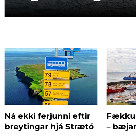
Ná ekki ferjunni eftir
Fækkun
breytingar hjá Strætó
– bæja