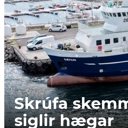
Skrúfa skemm
siglir hægar