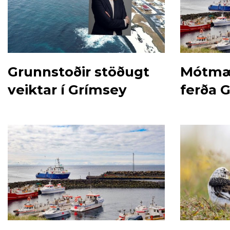
Grunnstoðir stöðugt
Mótmæ
veiktar í Grímsey
ferða 