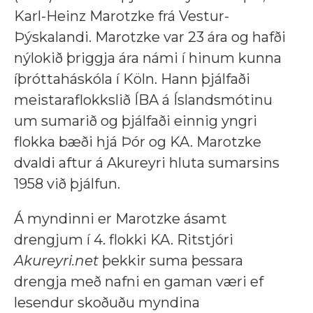
Karl-Heinz Marotzke frá Vestur-
Þýskalandi. Marotzke var 23 ára og hafði
nýlokið þriggja ára námi í hinum kunna
íþróttaháskóla í Köln. Hann þjálfaði
meistaraflokkslið ÍBA á Íslandsmótinu
um sumarið og þjálfaði einnig yngri
flokka bæði hjá Þór og KA. Marotzke
dvaldi aftur á Akureyri hluta sumarsins
1958 við þjálfun.
Á myndinni er Marotzke ásamt
drengjum í 4. flokki KA. Ritstjóri
Akureyri.net
þekkir suma þessara
drengja með nafni en gaman væri ef
lesendur skoðuðu myndina