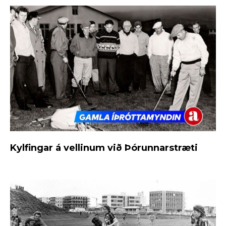
Kylfingar á vellinum við Þórunnarstræti