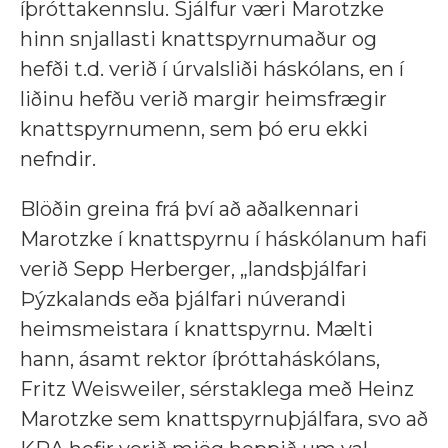
íþróttakennslu. Sjálfur væri Marotzke
hinn snjallasti knattspyrnumaður og
hefði t.d. verið í úrvalsliði háskólans, en í
liðinu hefðu verið margir heimsfrægir
knattspyrnumenn, sem þó eru ekki
nefndir.
Blöðin greina frá því að aðalkennari
Marotzke í knattspyrnu í háskólanum hafi
verið Sepp Herberger, „landsþjálfari
Þýzkalands eða þjálfari núverandi
heimsmeistara í knattspyrnu. Mælti
hann, ásamt rektor íþróttaháskólans,
Fritz Weisweiler, sérstaklega með Heinz
Marotzke sem knattspyrnuþjálfara, svo að