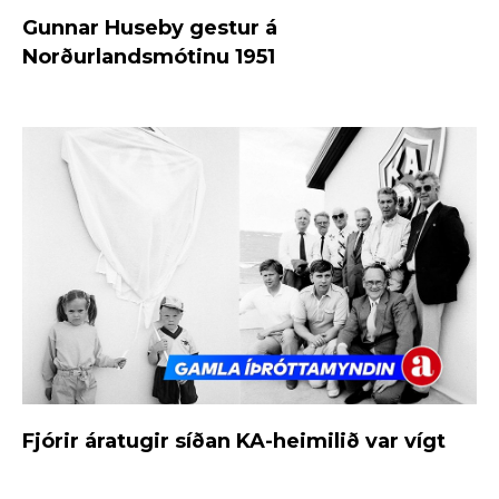
Gunnar Huseby gestur á
Norðurlandsmótinu 1951
Fjórir áratugir síðan KA-heimilið var vígt