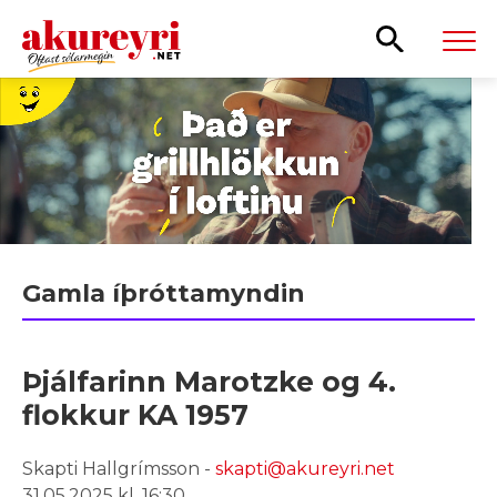
Leita
Gamla íþróttamyndin
Þjálfarinn Marotzke og 4.
flokkur KA 1957
Skapti Hallgrímsson -
skapti@akureyri.net
31.05.2025 kl. 16:30