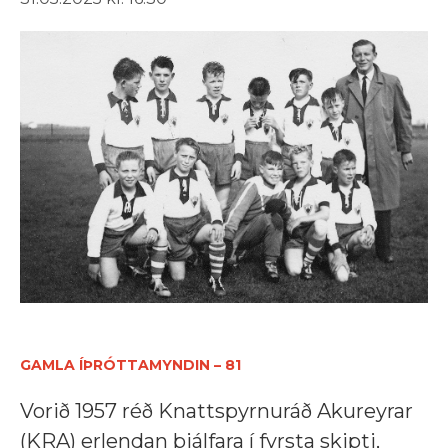
GAMLA ÍÞRÓTTAMYNDIN – 81
Vorið 1957 réð Knattspyrnuráð Akureyrar
(KRA) erlendan þjálfara í fyrsta skipti,