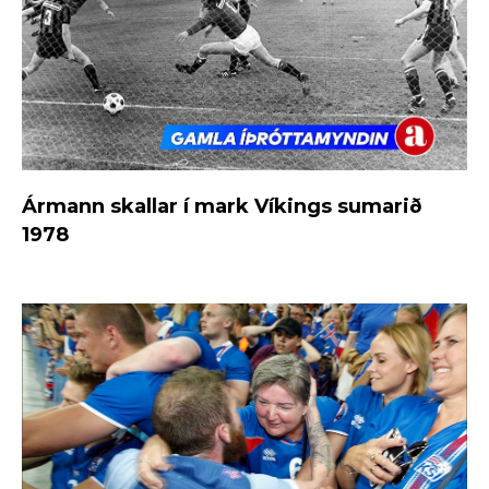
Ármann skallar í mark Víkings sumarið
1978