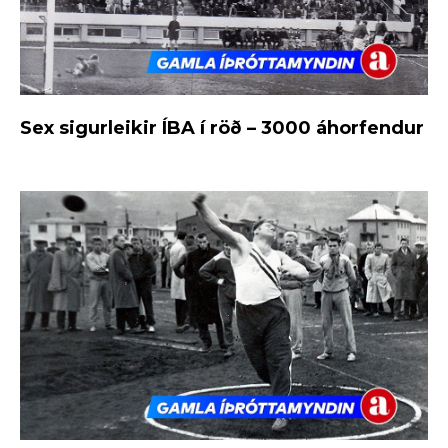
Sex sigurleikir ÍBA í röð – 3000 áhorfendur