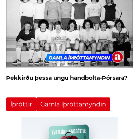
Þekkirðu þessa ungu handbolta-Þórsara?
Íþróttir
Gamla íþróttamyndin