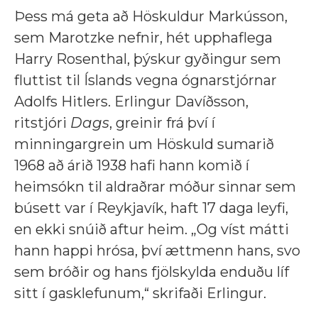
Þess má geta að Höskuldur Markússon,
sem Marotzke nefnir, hét upphaflega
Harry Rosenthal, þýskur gyðingur sem
fluttist til Íslands vegna ógnarstjórnar
Adolfs Hitlers. Erlingur Davíðsson,
ritstjóri
Dags
, greinir frá því í
minningargrein um Höskuld sumarið
1968 að árið 1938 hafi hann komið í
heimsókn til aldraðrar móður sinnar sem
búsett var í Reykjavík, haft 17 daga leyfi,
en ekki snúið aftur heim. „Og víst mátti
hann happi hrósa, því ættmenn hans, svo
sem bróðir og hans fjölskylda enduðu líf
sitt í gasklefunum,“ skrifaði Erlingur.