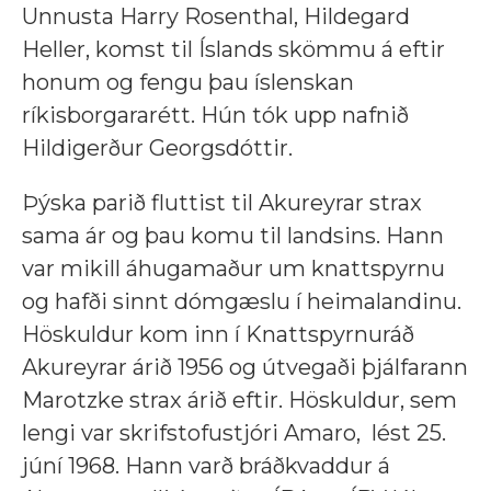
Unnusta Harry Rosenthal, Hildegard
Heller, komst til Íslands skömmu á eftir
honum og fengu þau íslenskan
ríkisborgararétt. Hún tók upp nafnið
Hildigerður Georgsdóttir.
Þýska parið fluttist til Akureyrar strax
sama ár og þau komu til landsins. Hann
var mikill áhugamaður um knattspyrnu
og hafði sinnt dómgæslu í heimalandinu.
Höskuldur kom inn í Knattspyrnuráð
Akureyrar árið 1956 og útvegaði þjálfarann
Marotzke strax árið eftir. Höskuldur, sem
lengi var skrifstofustjóri Amaro, lést 25.
júní 1968. Hann varð bráðkvaddur á