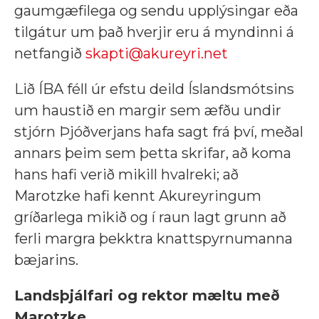
gaumgæfilega og sendu upplýsingar eða
tilgátur um það hverjir eru á myndinni á
netfangið
skapti@akureyri.net
Lið ÍBA féll úr efstu deild Íslandsmótsins
um haustið en margir sem æfðu undir
stjórn Þjóðverjans hafa sagt frá því, meðal
annars þeim sem þetta skrifar, að koma
hans hafi verið mikill hvalreki; að
Marotzke hafi kennt Akureyringum
gríðarlega mikið og í raun lagt grunn að
ferli margra þekktra knattspyrnumanna
bæjarins.
Landsþjálfari og rektor mæltu með
Marotzke