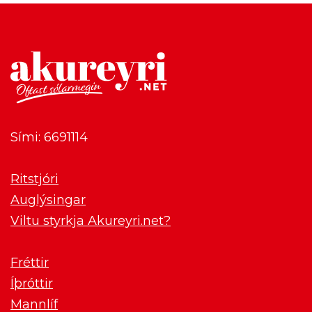
Sími: 6691114
Ritstjóri
Auglýsingar
Viltu styrkja Akureyri.net?
Fréttir
Íþróttir
Mannlíf