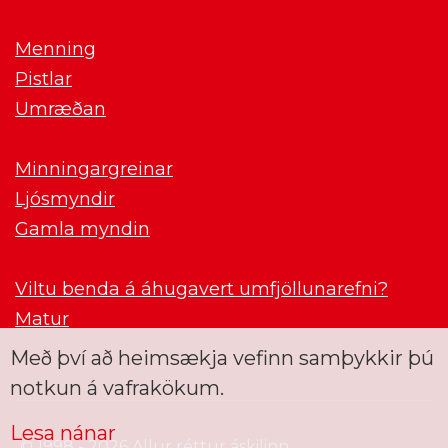
Menning
Pistlar
Umræðan
Minningargreinar
Ljósmyndir
Gamla myndin
Viltu benda á áhugavert umfjöllunarefni?
Matur
Með því að heimsækja vefinn samþykkir þú
notkun á vafrakökum.
Lesa nánar
© 1998 - 2026 Allur réttur áskilinn