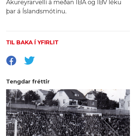
Akureyrarvelli á meðan ÍBA og ÍBV léku
þar á Íslandsmótinu.
TIL BAKA Í YFIRLIT
Tengdar fréttir