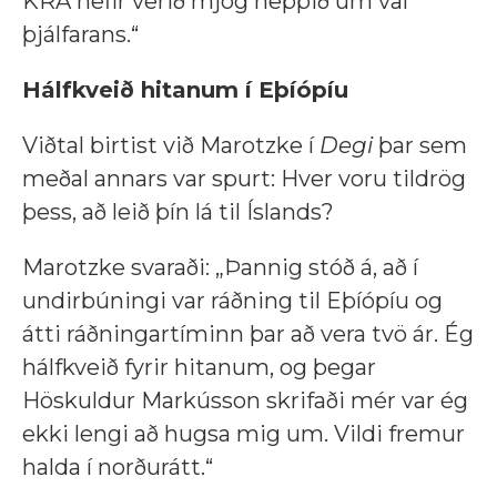
KRA hefir verið mjög heppið um val
þjálfarans.“
Hálfkveið hitanum í Eþíópíu
Viðtal birtist við Marotzke í
Degi
þar sem
meðal annars var spurt: Hver voru tildrög
þess, að leið þín lá til Íslands?
Marotzke svaraði: „Þannig stóð á, að í
undirbúningi var ráðning til Eþíópíu og
átti ráðningartíminn þar að vera tvö ár. Ég
hálfkveið fyrir hitanum, og þegar
Höskuldur Markússon skrifaði mér var ég
ekki lengi að hugsa mig um. Vildi fremur
halda í norðurátt.“