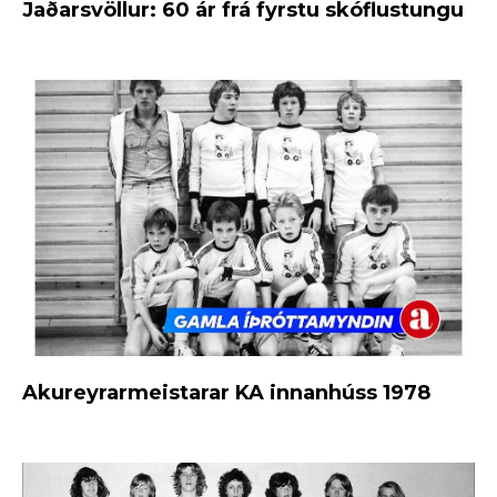
Jaðarsvöllur: 60 ár frá fyrstu skóflustungu
Akureyrarmeistarar KA innanhúss 1978