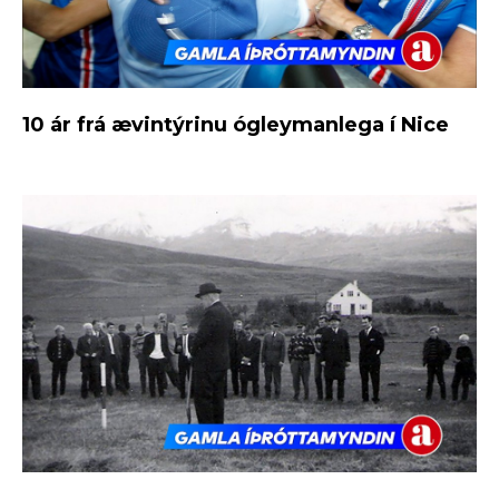
10 ár frá ævintýrinu ógleymanlega í Nice