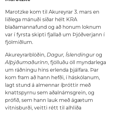
Marotzke kom til Akureyrar 3. mars en
liðlega mánuði síðar hélt KRA
blaðamannafund og að honum loknum
var í fyrsta skipti fjallað um Þjóðverjann í
fjölmiðlum.
Akureyrarblöðin,
Dagur, Íslendingur
og
Alþýðumaðurinn
, fjölluðu öll myndarlega
um ráðningu hins erlenda þjálfara. Þar
kom fram að hann hefði, í háskólanum,
lagt stund á almennar íþróttir með
knattspyrnu sem aðalnámsgrein, og
prófið, sem hann lauk með ágætum
vitnisburði, veitti rétt til alhliða