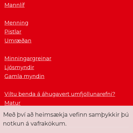
Mannlíf
Menning
Pistlar
Umræðan
Minningargreinar
Ljósmyndir
Gamla myndin
Viltu benda á áhugavert umfjöllunarefni?
Matur
Með því að heimsækja vefinn samþykkir þú
notkun á vafrakökum.