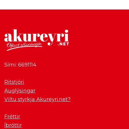
Sími: 6691114
Ritstjóri
Auglýsingar
Viltu styrkja Akureyri.net?
Fréttir
Íþróttir