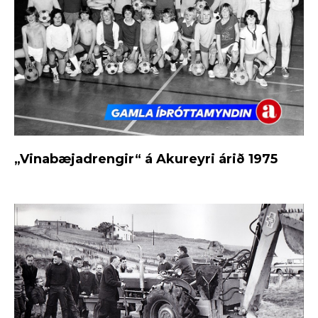
„Vinabæjadrengir“ á Akureyri árið 1975