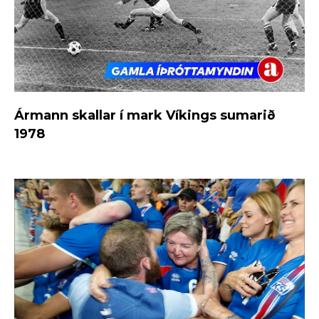
Ármann skallar í mark Víkings sumarið
1978