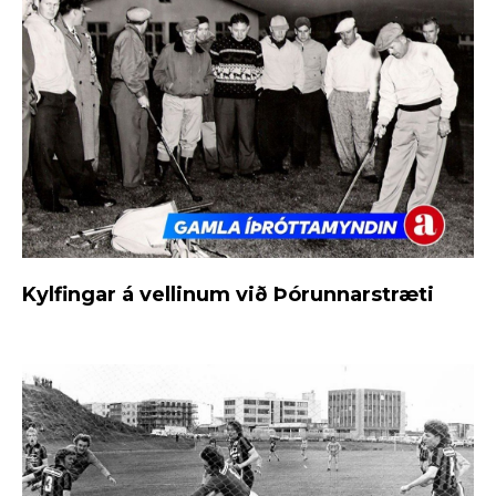
Kylfingar á vellinum við Þórunnarstræti