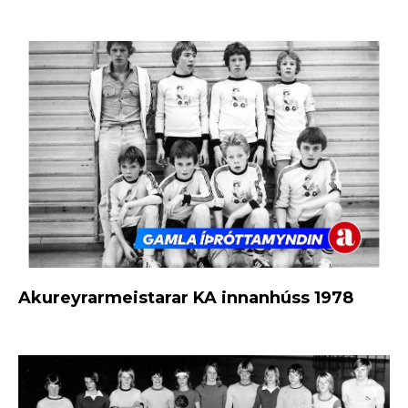
Akureyrarmeistarar KA innanhúss 1978