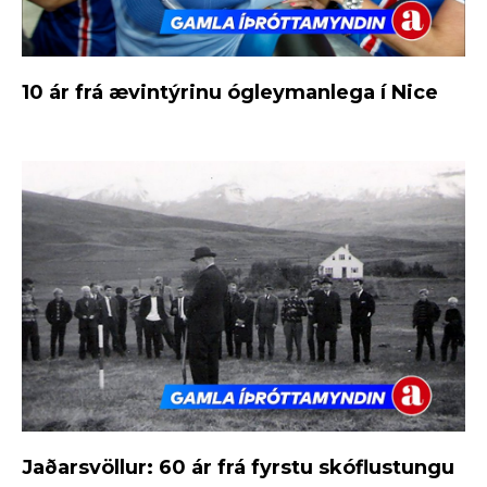
10 ár frá ævintýrinu ógleymanlega í Nice
Jaðarsvöllur: 60 ár frá fyrstu skóflustungu