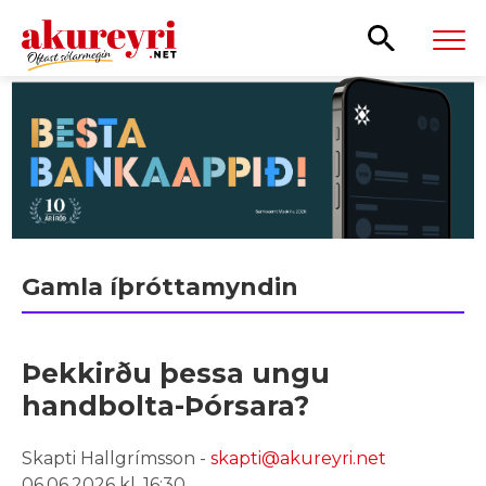
Leita
Gamla íþróttamyndin
Þekkirðu þessa ungu
handbolta-Þórsara?
Skapti Hallgrímsson -
skapti@akureyri.net
06.06.2026 kl. 16:30