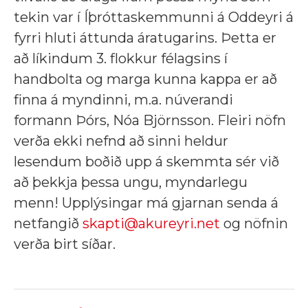
tekin var í Íþróttaskemmunni á Oddeyri á
fyrri hluti áttunda áratugarins. Þetta er
að líkindum 3. flokkur félagsins í
handbolta og marga kunna kappa er að
finna á myndinni, m.a. núverandi
formann Þórs, Nóa Björnsson. Fleiri nöfn
verða ekki nefnd að sinni heldur
lesendum boðið upp á skemmta sér við
að þekkja þessa ungu, myndarlegu
menn! Upplýsingar má gjarnan senda á
netfangið
skapti@akureyri.net
og nöfnin
verða birt síðar.