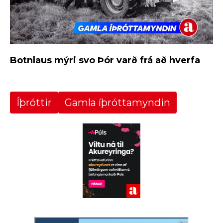
Botnlaus mýri svo Þór varð frá að hverfa
Íþróttir
Gamla íþróttamyndin