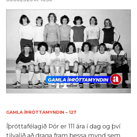
GAMLA ÍÞRÓTTAMYNDIN – 127
Íþróttafélagið Þór er 111 ára í dag og því
tilvalið að draga fram þessa mynd sem