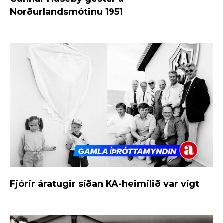
Norðurlandsmótinu 1951
Fjórir áratugir síðan KA-heimilið var vígt