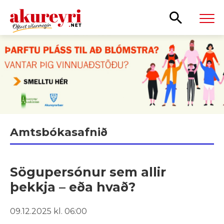
Leita
Amtsbókasafnið
Sögupersónur sem allir
þekkja – eða hvað?
09.12.2025 kl. 06:00