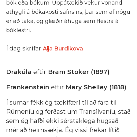
bók eða bókum. Uppátækið vekur vonandi
athygli á bókakosti safnsins, þar sem af nógu
er að taka, og glæðir áhuga sem flestra á
bóklestri.
Í dag skrifar
Aija Burdikova
_ _ _
Drakúla
eftir
Bram Stoker (1897)
Frankenstein
eftir
Mary Shelley (1818)
Í sumar fékk ég tækifæri til að fara til
Rúmeníu og ferðast um Transilvaníu, stað
sem ég hafði ekki sérstaklega hugsað
mér að heimsækja. Ég vissi frekar lítið