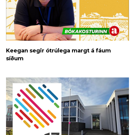
Keegan segir ótrúlega margt á fáum
síðum