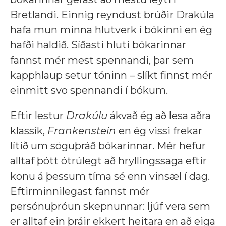
Bretlandi. Einnig reyndust brúðir Drakúla
hafa mun minna hlutverk í bókinni en ég
hafði haldið. Síðasti hluti bókarinnar
fannst mér mest spennandi, þar sem
kapphlaup setur tóninn – slíkt finnst mér
einmitt svo spennandi í bókum.
Eftir lestur
Drakúlu
ákvað ég að lesa aðra
klassík,
Frankenstein
en ég vissi frekar
lítið um söguþráð bókarinnar. Mér hefur
alltaf þótt ótrúlegt að hryllingssaga eftir
konu á þessum tíma sé enn vinsæl í dag.
Eftirminnilegast fannst mér
persónuþróun skepnunnar: ljúf vera sem
er alltaf ein þráir ekkert heitara en að eiga