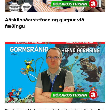
Aðskilnaðarstefnan og glæpur við
fæðingu