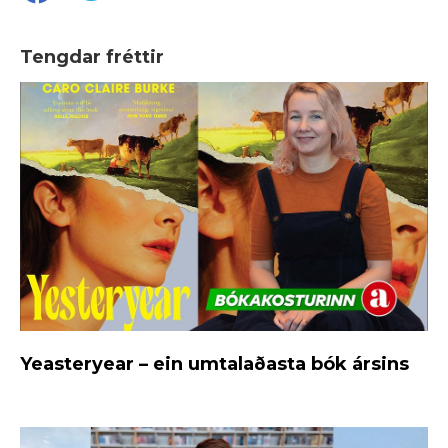
Tengdar fréttir
Yeasteryear – ein umtalaðasta bók ársins