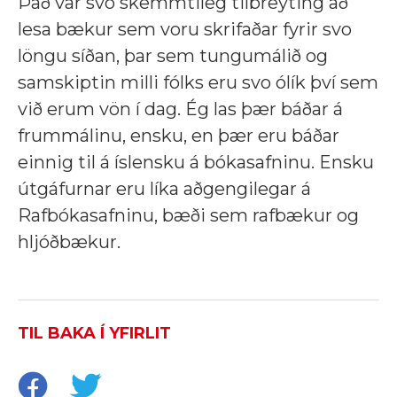
Það var svo skemmtileg tilbreyting að
lesa bækur sem voru skrifaðar fyrir svo
löngu síðan, þar sem tungumálið og
samskiptin milli fólks eru svo ólík því sem
við erum vön í dag. Ég las þær báðar á
frummálinu, ensku, en þær eru báðar
einnig til á íslensku á bókasafninu. Ensku
útgáfurnar eru líka aðgengilegar á
Rafbókasafninu, bæði sem rafbækur og
hljóðbækur.
TIL BAKA Í YFIRLIT