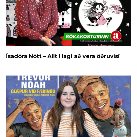
Ísadóra Nótt – Allt í lagi að vera öðruvísi