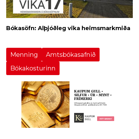
Bókasöfn: Alþjóðleg vika heimsmarkmiða
Menning
Amtsbókasafnið
Bókakosturinn