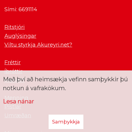
Sími: 6691114
Ritstjóri
Auglýsingar
Viltu styrkja Akureyri.net?
Fréttir
Íþróttir
Með því að heimsækja vefinn samþykkir þú
Mannlíf
notkun á vafrakökum.
Menning
Lesa nánar
Pistlar
Umræðan
Samþykkja