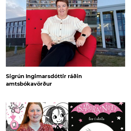
Sigrún Ingimarsdóttir ráðin
amtsbókavörður