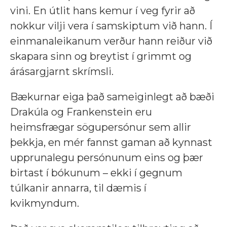
vini. En útlit hans kemur í veg fyrir að
nokkur vilji vera í samskiptum við hann. Í
einmanaleikanum verður hann reiður við
skapara sinn og breytist í grimmt og
árásargjarnt skrímsli.
Bækurnar eiga það sameiginlegt að bæði
Drakúla og Frankenstein eru
heimsfrægar sögupersónur sem allir
þekkja, en mér fannst gaman að kynnast
upprunalegu persónunum eins og þær
birtast í bókunum – ekki í gegnum
túlkanir annarra, til dæmis í
kvikmyndum.