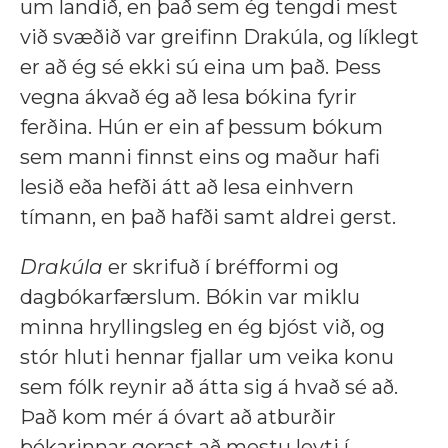
um landið, en það sem ég tengdi mest
við svæðið var greifinn Drakúla, og líklegt
er að ég sé ekki sú eina um það. Þess
vegna ákvað ég að lesa bókina fyrir
ferðina. Hún er ein af þessum bókum
sem manni finnst eins og maður hafi
lesið eða hefði átt að lesa einhvern
tímann, en það hafði samt aldrei gerst.
Drakúla
er skrifuð í bréfformi og
dagbókarfærslum. Bókin var miklu
minna hryllingsleg en ég bjóst við, og
stór hluti hennar fjallar um veika konu
sem fólk reynir að átta sig á hvað sé að.
Það kom mér á óvart að atburðir
bókarinnar gerast að mestu leyti í