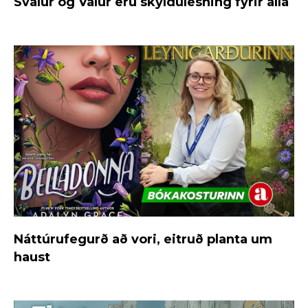
Svalur og Valur eru skyldulesning fyrir alla
Náttúrufegurð að vori, eitruð planta um
haust