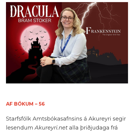
AF BÓKUM – 56
Starfsfólk Amtsbókasafnsins á Akureyri segir
lesendum
Akureyri.net
alla þriðjudaga frá