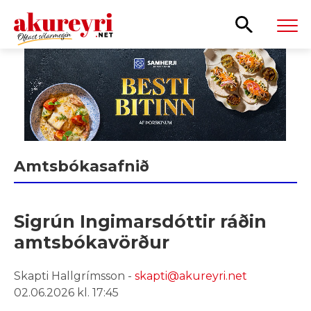
Leita
Amtsbókasafnið
Sigrún Ingimarsdóttir ráðin
amtsbókavörður
Skapti Hallgrímsson -
skapti@akureyri.net
02.06.2026 kl. 17:45