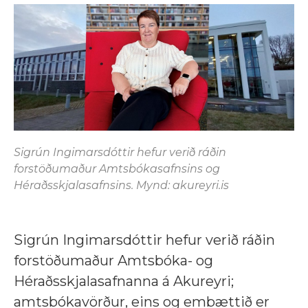
Sigrún Ingimarsdóttir hefur verið ráðin
forstöðumaður Amtsbókasafnsins og
Héraðsskjalasafnsins. Mynd: akureyri.is
Sigrún Ingimarsdóttir hefur verið ráðin
forstöðumaður Amtsbóka- og
Héraðsskjalasafnanna á Akureyri;
amtsbókavörður, eins og embættið er