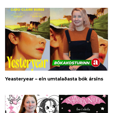
Yeasteryear – ein umtalaðasta bók ársins