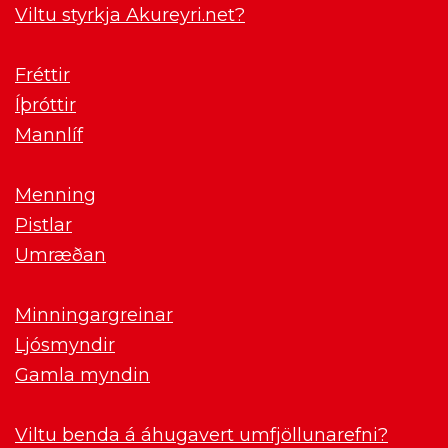
Viltu styrkja Akureyri.net?
Fréttir
Íþróttir
Mannlíf
Menning
Pistlar
Umræðan
Minningargreinar
Ljósmyndir
Gamla myndin
Viltu benda á áhugavert umfjöllunarefni?