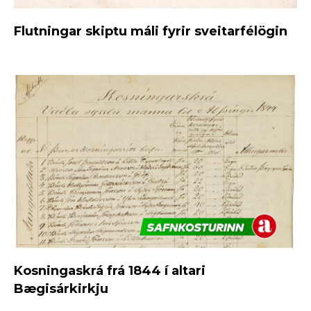
Flutningar skiptu máli fyrir sveitarfélögin
Kosningaskrá frá 1844 í altari
Bægisárkirkju