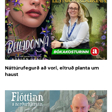
Náttúrufegurð að vori, eitruð planta um
haust