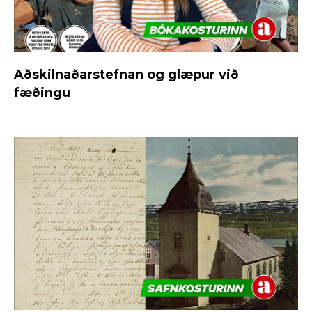
Aðskilnaðarstefnan og glæpur við
fæðingu