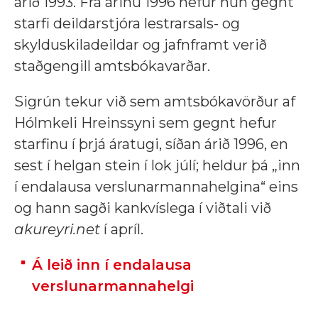
árið 1993. Frá árinu 1996 hefur hún gegnt
starfi deildarstjóra lestrarsals- og
skylduskiladeildar og jafnframt verið
staðgengill amtsbókavarðar.
Sigrún tekur við sem amtsbókavörður af
Hólmkeli Hreinssyni sem gegnt hefur
starfinu í þrjá áratugi, síðan árið 1996, en
sest í helgan stein í lok júlí; heldur þá „inn
í endalausa verslunarmannahelgina“ eins
og hann sagði kankvíslega í viðtali við
akureyri.net
í apríl.
Á leið inn í endalausa
verslunarmannahelgi