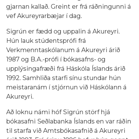
gjarnan kallað. Greint er frá ráðningunni á
vef Akureyrarbæjar í dag.
Sigrún er fædd og uppalin á Akureyri.
Hún lauk stúdentsprófi frá
Verkmenntaskólanum á Akureyri árið
1987 og B.A.-prófi í bókasafns- og
upplýsingafræði frá Háskóla Íslands árið
1992. Samhliða starfi sínu stundar hún
meistaranám í stjórnun við Háskólann á
Akureyri.
Að loknu námi hóf Sigrún störf hjá
bókasafni Seðlabanka Íslands en var ráðin
til starfa við Amtsbókasafnið á Akureyri