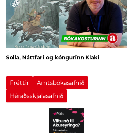
Solla, Náttfari og kóngurinn Klaki
Fréttir
Amtsbókasafnið
Héraðsskjalasafnið