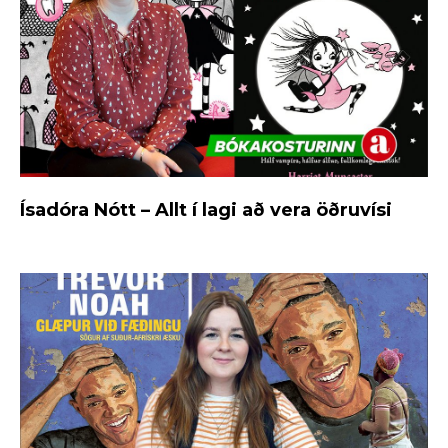
Ísadóra Nótt – Allt í lagi að vera öðruvísi