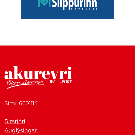
Sími: 6691114
Ritstjóri
Auglýsingar