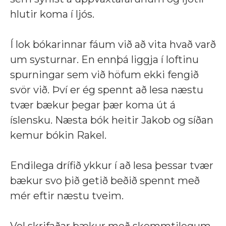
hlutir koma í ljós.
Í lok bókarinnar fáum við að vita hvað varð
um systurnar. En ennþá liggja í loftinu
spurningar sem við höfum ekki fengið
svör við. Því er ég spennt að lesa næstu
tvær bækur þegar þær koma út á
íslensku. Næsta bók heitir Jakob og síðan
kemur bókin Rakel.
Endilega drífið ykkur í að lesa þessar tvær
bækur svo þið getið beðið spennt með
mér eftir næstu tveim.
Vel skrifaðar bækur með skemmtilegum