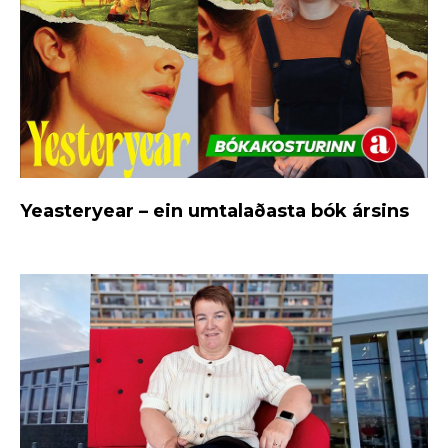
Yeasteryear – ein umtalaðasta bók ársins