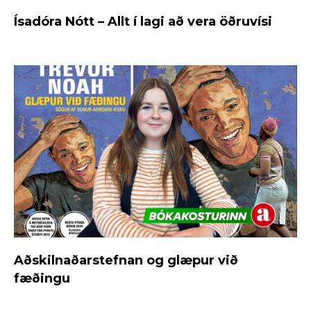
Ísadóra Nótt – Allt í lagi að vera öðruvísi
Aðskilnaðarstefnan og glæpur við
fæðingu