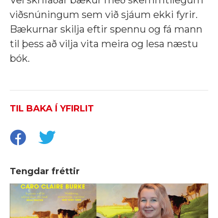
viðsnúningum sem við sjáum ekki fyrir.
Bækurnar skilja eftir spennu og fá mann
til ‏‏þess að vilja vita meira og lesa næstu
bók.
TIL BAKA Í YFIRLIT
Tengdar fréttir