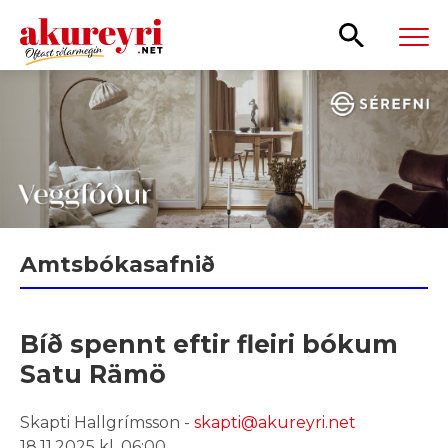
Leita
Amtsbókasafnið
Bíð spennt eftir fleiri bókum
Satu Rämö
Skapti Hallgrímsson -
skapti@akureyri.net
18.11.2025 kl. 06:00