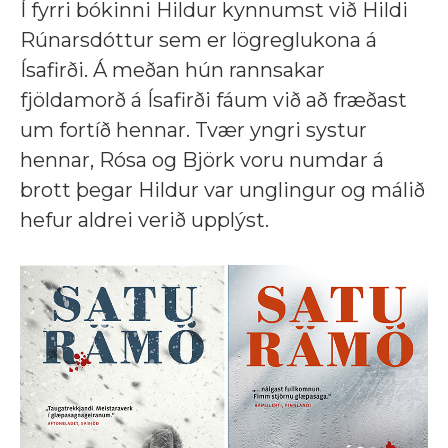
Í fyrri bókinni Hildur kynnumst við Hildi
Rúnarsdóttur sem er lögreglukona á
Ísafirði. Á meðan hún rannsakar
fjöldamorð á Ísafirði fáum við að fræðast
um fortíð hennar. Tvær yngri systur
hennar, Rósa og Björk voru numdar á
brott þegar Hildur var unglingur og málið
hefur aldrei verið upplýst.