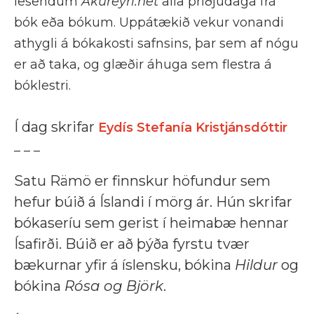
lesendum
Akureyri.net
alla þriðjudaga frá
bók eða bókum. Uppátækið vekur vonandi
athygli á bókakosti safnsins, þar sem af nógu
er að taka, og glæðir áhuga sem flestra á
bóklestri.
Í dag skrifar
Eydís Stefanía Kristjánsdóttir
_ _ _
Satu Rämö er finnskur höfundur sem
hefur búið á Íslandi í mörg ár. Hún skrifar
bókaseríu sem gerist í heimabæ hennar
Ísafirði. Búið er að þýða fyrstu tvær
bækurnar yfir á íslensku, bókina
Hildur
og
bókina
Rósa og Björk
.