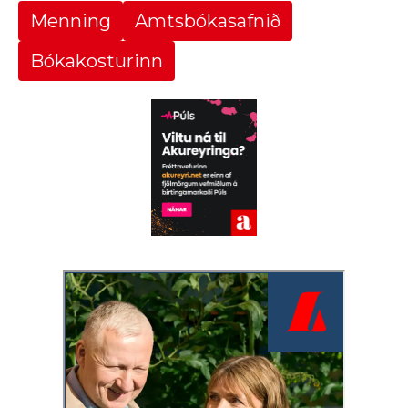
Menning
Amtsbókasafnið
Bókakosturinn