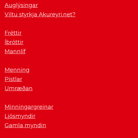
Auglýsingar
Viltu styrkja Akureyri.net?
Fréttir
Íþróttir
Mannlíf
Menning
Pistlar
Umræðan
Minningargreinar
Ljósmyndir
Gamla myndin