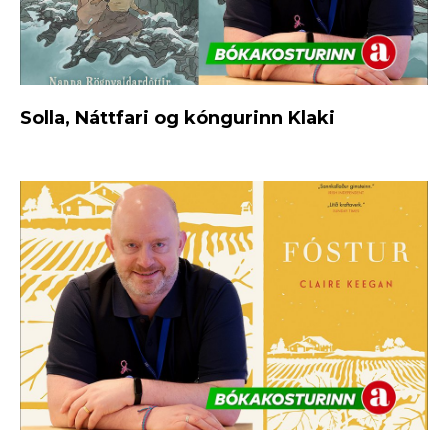
Solla, Náttfari og kóngurinn Klaki