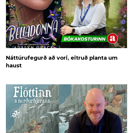
Náttúrufegurð að vori, eitruð planta um
haust