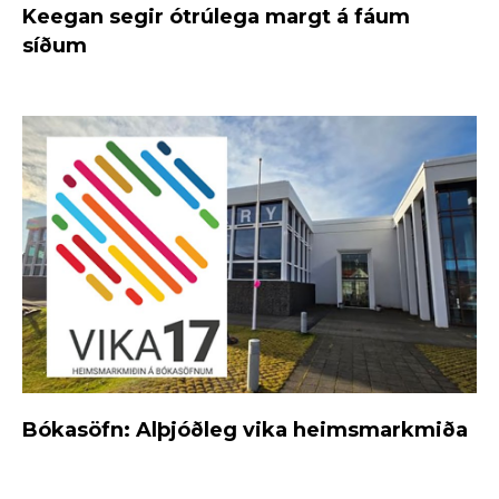
Keegan segir ótrúlega margt á fáum
síðum
Bókasöfn: Alþjóðleg vika heimsmarkmiða