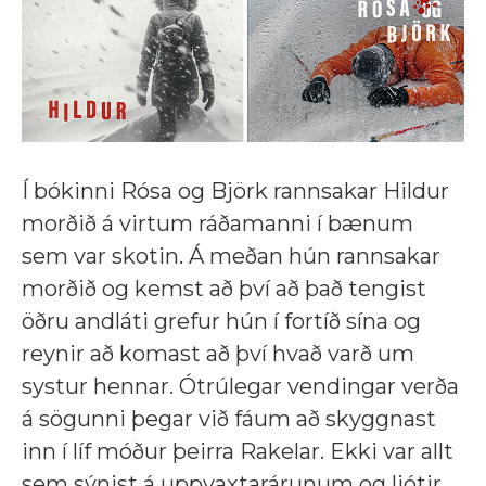
Í bókinni Rósa og Björk rannsakar Hildur
morðið á virtum ráðamanni í bænum
sem var skotin. Á meðan hún rannsakar
morðið og kemst að því að það tengist
öðru andláti grefur hún í fortíð sína og
reynir að komast að því hvað varð um
systur hennar. Ótrúlegar vendingar verða
á sögunni þegar við fáum að skyggnast
inn í líf móður þeirra Rakelar. Ekki var allt
sem sýnist á uppvaxtarárunum og ljótir