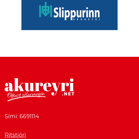
Sími: 6691114
Ritstjóri