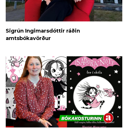
Sigrún Ingimarsdóttir ráðin
amtsbókavörður