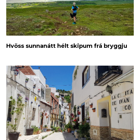
Hvöss sunnanátt hélt skipum frá bryggju