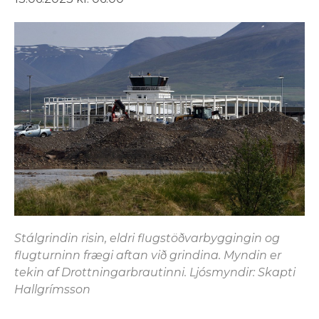
Stálgrindin risin, eldri flugstöðvarbyggingin og
flugturninn frægi aftan við grindina. Myndin er
tekin af Drottningarbrautinni. Ljósmyndir: Skapti
Hallgrímsson