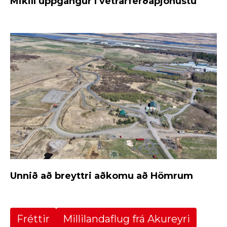
Mikill uppgangur í vetrarferðaþjónustu
Unnið að breyttri aðkomu að Hömrum
Fréttir
Millilandaflug frá Akureyri