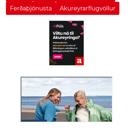
Ferðaþjónusta
Akureyrarflugvöllur