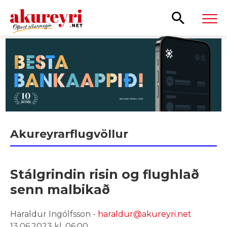
Leita
Akureyrarflugvöllur
Stálgrindin risin og flughlað
senn malbikað
Haraldur Ingólfsson -
haraldur@akureyri.net
13.06.2023 kl. 06:00