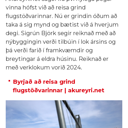
vinna hófst við að reisa grind
flugstöðvarinnar. Nú er grindin óðum að
taka á sig mynd og bætist við á hverjum
degi. Sigrún Björk segir reiknað með að
nýbyggingin verði tilbúin í lok ársins og
þá verði farið í framkvæmdir og
breytingar á eldra húsinu. Reiknað er
með verklokum vorið 2024.
Byrjað að reisa grind
flugstöðvarinnar | akureyri.net