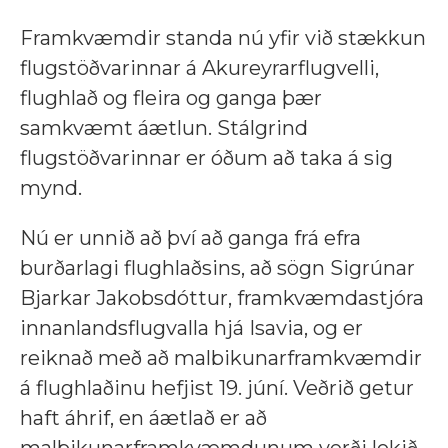
Framkvæmdir standa nú yfir við stækkun
flugstöðvarinnar á Akureyrarflugvelli,
flughlað og fleira og ganga þær
samkvæmt áætlun. Stálgrind
flugstöðvarinnar er óðum að taka á sig
mynd.
Nú er unnið að því að ganga frá efra
burðarlagi flughlaðsins, að sögn Sigrúnar
Bjarkar Jakobsdóttur, framkvæmdastjóra
innanlandsflugvalla hjá Isavia, og er
reiknað með að malbikunarframkvæmdir
á flughlaðinu hefjist 19. júní. Veðrið getur
haft áhrif, en áætlað er að
malbikunarframkvæmdunum verði lokið