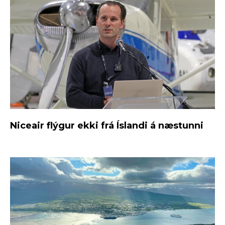
Niceair flýgur ekki frá Íslandi á næstunni