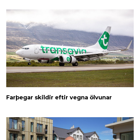
Farþegar skildir eftir vegna ölvunar