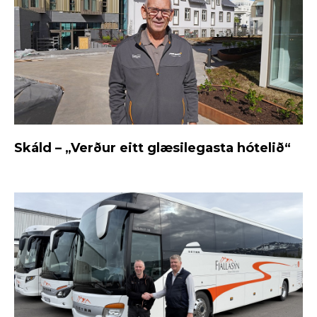
Skáld – „Verður eitt glæsilegasta hótelið“