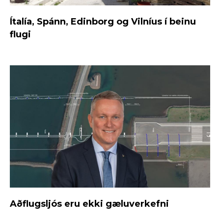
Ítalía, Spánn, Edinborg og Vilníus í beinu
flugi
Aðflugsljós eru ekki gæluverkefni