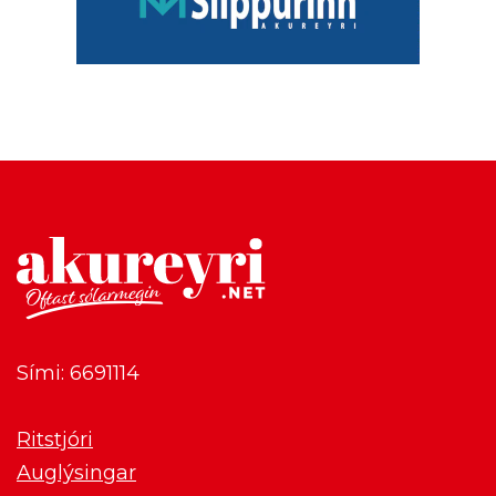
Sími: 6691114
Ritstjóri
Auglýsingar