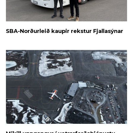
SBA-Norðurleið kaupir rekstur Fjallasýnar