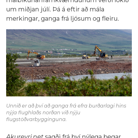
um miðjan júlí. Þá á eftir að mála
merkingar, ganga frá ljósum og fleiru.
Unnið er að því að ganga frá efra burðarlagi hins
nýja flughlaðs norðan við nýju
flugstöðvarbygginguna.
Akureyri.net
sagði frá því nýlega þegar