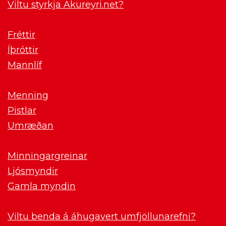
Viltu styrkja Akureyri.net?
Fréttir
Íþróttir
Mannlíf
Menning
Pistlar
Umræðan
Minningargreinar
Ljósmyndir
Gamla myndin
Viltu benda á áhugavert umfjöllunarefni?