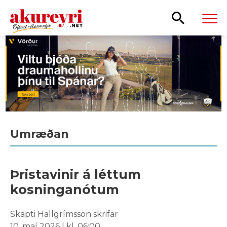
Leita
Umræðan
Þristavinir á léttum
kosninganótum
Skapti Hallgrímsson skrifar
10. maí 2026 | kl. 06:00