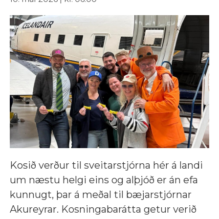
Kosið verður til sveitarstjórna hér á landi
um næstu helgi eins og alþjóð er án efa
kunnugt, þar á meðal til bæjarstjórnar
Akureyrar. Kosningabarátta getur verið