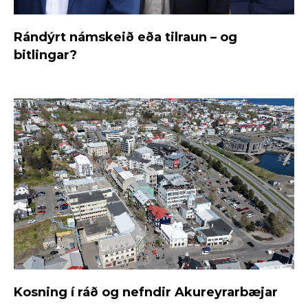
Rándýrt námskeið eða tilraun – og
bitlingar?
Kosning í ráð og nefndir Akureyrarbæjar