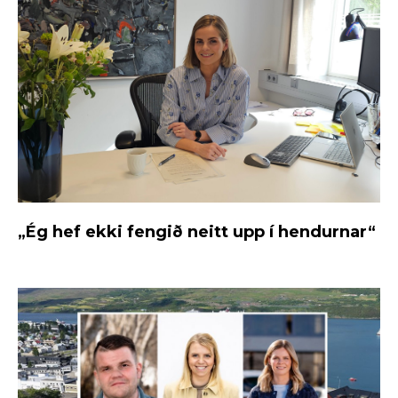
„Ég hef ekki fengið neitt upp í hendurnar“