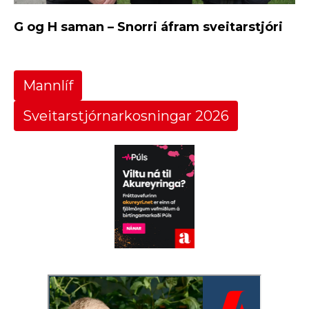
G og H saman – Snorri áfram sveitarstjóri
Mannlíf
Sveitarstjórnarkosningar 2026