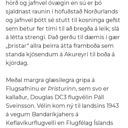
hörð og jafnvel óvægin en sú er þó
sjaldnast raunin í höfuðstað Norðurlands
og jafnvel þótt sé stutt til kosninga gefst
sem betur fer tími til að bregða á leik; slá
á létta strengi. Það gerðu til dæmis í gær
„þristar“ allra þeirra átta framboða sem
standa kjósendum á Akureyri til boða á
kjördag.
Meðal margra glæsilegra gripa á
Flugsafninu er
Þristurinn
, sem svo er
kallaður, Douglas DC3 flugvélin Páll
Sveinsson. Vélin kom ný til landsins 1943
á vegum Bandaríkjahers á
Keflavíkurflugvelli en Flugfélag Íslands