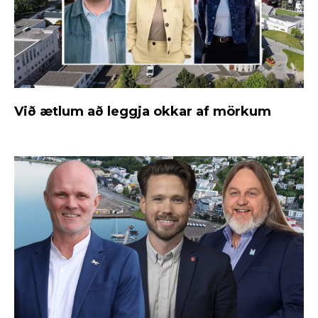
Við ætlum að leggja okkar af mörkum