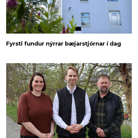
Fyrsti fundur nýrrar bæjarstjórnar í dag