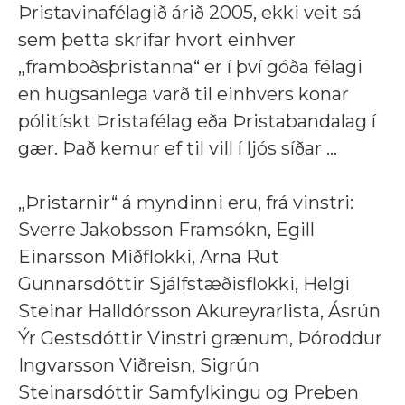
Þristavinafélagið árið 2005, ekki veit sá
sem þetta skrifar hvort einhver
„framboðsþristanna“ er í því góða félagi
en hugsanlega varð til einhvers konar
pólitískt Þristafélag eða Þristabandalag í
gær. Það kemur ef til vill í ljós síðar ...
„Þristarnir“ á myndinni eru, frá vinstri:
Sverre Jakobsson Framsókn, Egill
Einarsson Miðflokki, Arna Rut
Gunnarsdóttir Sjálfstæðisflokki, Helgi
Steinar Halldórsson Akureyrarlista, Ásrún
Ýr Gestsdóttir Vinstri grænum, Þóroddur
Ingvarsson Viðreisn, Sigrún
Steinarsdóttir Samfylkingu og Preben