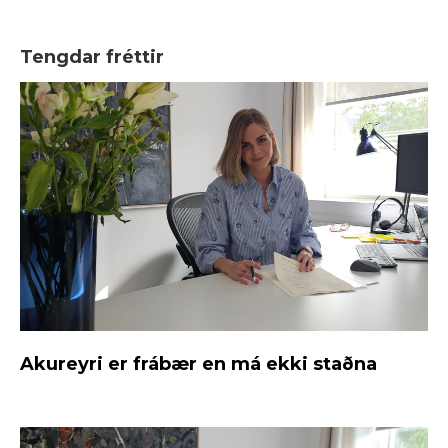
Tengdar fréttir
Akureyri er frábær en má ekki staðna