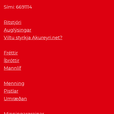
Sími: 6691114
Ritstjóri
Auglýsingar
Viltu styrkja Akureyri.net?
Fréttir
Íþróttir
Mannlíf
Menning
Pistlar
Umræðan
Minningargreinar