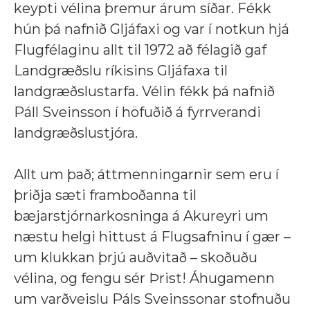
keypti vélina þremur árum síðar. Fékk
hún þá nafnið Gljáfaxi og var í notkun hjá
Flugfélaginu allt til 1972 að félagið gaf
Landgræðslu ríkisins Gljáfaxa til
landgræðslustarfa. Vélin fékk þá nafnið
Páll Sveinsson í höfuðið á fyrrverandi
landgræðslustjóra.
Allt um það; áttmenningarnir sem eru í
þriðja sæti framboðanna til
bæjarstjórnarkosninga á Akureyri um
næstu helgi hittust á Flugsafninu í gær –
um klukkan þrjú auðvitað – skoðuðu
vélina, og fengu sér Þrist! Áhugamenn
um varðveislu Páls Sveinssonar stofnuðu