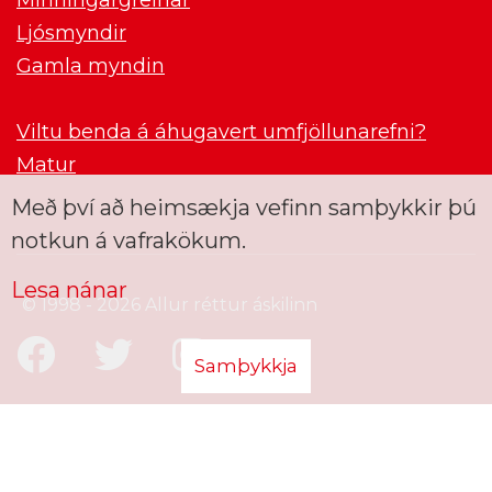
Ljósmyndir
Gamla myndin
Viltu benda á áhugavert umfjöllunarefni?
Matur
Með því að heimsækja vefinn samþykkir þú
notkun á vafrakökum.
Lesa nánar
© 1998 - 2026 Allur réttur áskilinn
Samþykkja