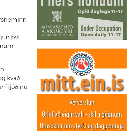
torsneminn
jun því
honum
gn
og kvað
 í ljóðinu