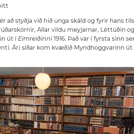
itt
r að styðja við hið unga skáld og fyrir hans tilst
ðarskórnir, Allar vildu meyjarnar, Léttúðin o
in út í
Eimreiðinni
1916. Það var í fyrsta sinn s
nti. Ári síðar kom kvæðið Myndhöggvarinn út 