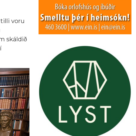
illi voru
g
em skáldið
í