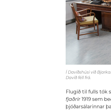
Í Davíðshúsi við Bjarka
Davíð féll frá.
Flugið til fulls tó
fjaðrir
1919 sem beð
þjóðarsálarinnar þ