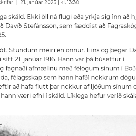
skrifar
21. janúar 2025 | kl. 13:30
a skáld. Ekki öll ná flugi eða yrkja sig inn að
dið Davíð Stefánsson, sem fæddist að Fagraskógi
95.
t. Stundum meiri en önnur. Eins og þegar Da
 sitt 21. janúar 1916. Hann var þá búsettur í
 fagnaði afmælinu með félögum sínum í Boð
lda, félagsskap sem hann hafði nokkrum dög
eftir að hafa flutt þar nokkur af ljóðum sínum
hann væri efni í skáld. Líklega hefur verið skála