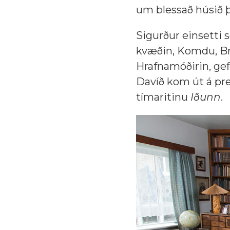
um blessað húsið þ
Sigurður einsetti sé
kvæðin, Komdu, Brú
Hrafnamóðirin, gef
Davíð kom út á pre
tímaritinu
Iðunn
.