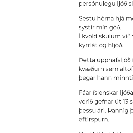
persónulegu ljóð sl
Sestu hérna hjá m
systir mín góð.
Í kvöld skulum við 
kyrrlát og hljóð.
Þetta upphafsljóð 
kvæðum sem altof s
þegar hann minnti
Fáar íslenskar ljóð
verið gefnar út 13 
þessu ári. Þannig þ
eftirspurn.