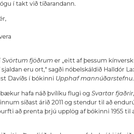
ógu í takt við tíðarandann.
ér,
vera
í
Svörtum fjöðrum
er „eitt af þessum kínvers
jaldan eru ort,“ sagði nóbelskáldið Halldór L
st Davíðs í bókinni
Upphaf mannúðarstefnu
.
abækur hafa náð þvílíku flugi og
Svartar fjaðrir
sinnum síðast árið 2011 og stendur til að endur
urfti að prenta þrjú upplög af bókinni 1955 til