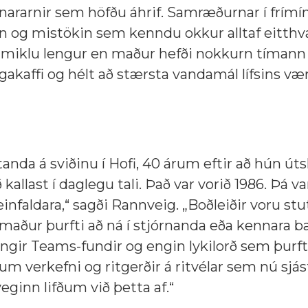
ennararnir sem höfðu áhrif. Samræðurnar í frím
 og mistökin sem kenndu okkur alltaf eitthv
 miklu lengur en maður hefði nokkurn tímann
gakaffi og hélt að stærsta vandamál lífsins vær
anda á sviðinu í Hofi, 40 árum eftir að hún úts
allast í daglegu tali. Það var vorið 1986. Þá var 
einfaldara,“ sagði Rannveig. „Boðleiðir voru stu
maður þurfti að ná í stjórnanda eða kennara b
ngir Teams-fundir og engin lykilorð sem þurft
uðum verkefni og ritgerðir á ritvélar sem nú sjás
ginn lifðum við þetta af.“