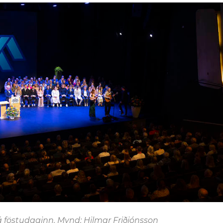
 föstudaginn. Mynd: Hilmar Friðjónsson