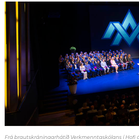
Frá brautskráningarhátíð Verkmenntaskólans í Hofi á