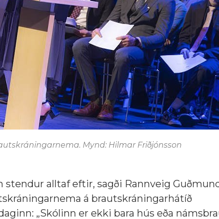
rautskráningarnema. Mynd: Hilmar Friðjónsson
m stendur alltaf eftir, sagði Rannveig Guðmun
autskráningarnema á brautskráningarhátíð
daginn: „Skólinn er ekki bara hús eða námsbrau