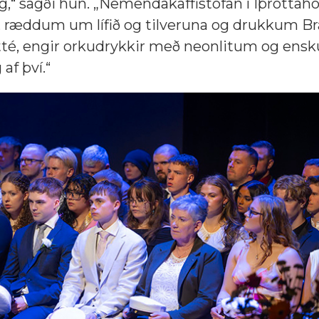
“ sagði hún. „Nemendakaffistofan í Íþróttahöl
 ræddum um lífið og tilveruna og drukkum Bra
 latté, engir orkudrykkir með neonlitum og en
af því.“