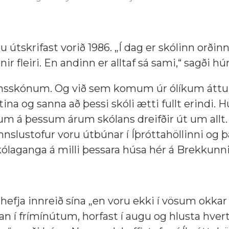
skrifast vorið 1986. „Í dag er skólinn orðin
r fleiri. En andinn er alltaf sá sami,“ sagði hú
barnsskónum. Og við sem komum úr ólíkum átt
ina og sanna að þessi skóli ætti fullt erindi. 
um á þessum árum skólans dreifðir út um allt.
nnslustofur voru útbúnar í Íþróttahöllinni og 
ólaganga á milli þessara húsa hér á Brekkunni
 hefja innreið sína „en voru ekki í vösum okkar 
an í frímínútum, horfast í augu og hlusta hvert