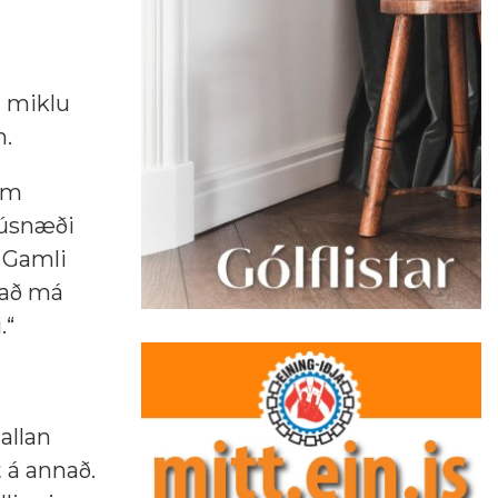
n miklu
n.
um
Húsnæði
 Gamli
það má
.“
allan
 á annað.