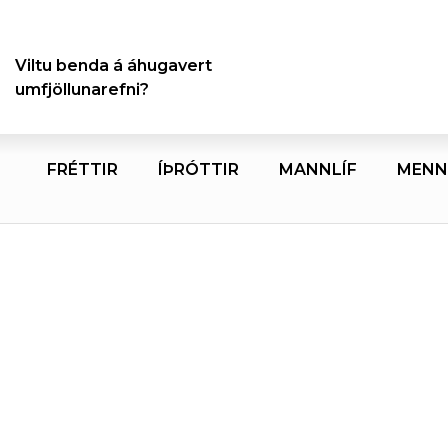
Viltu benda á áhugavert
umfjöllunarefni?
FRÉTTIR
ÍÞRÓTTIR
MANNLÍF
MENN