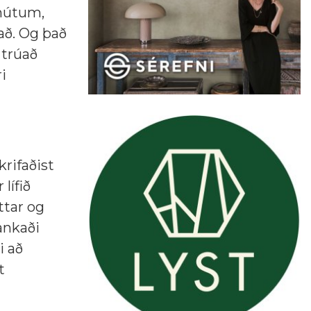
ínútum,
að. Og það
 trúað
i
krifaðist
lífið
ttar og
ankaði
i að
t