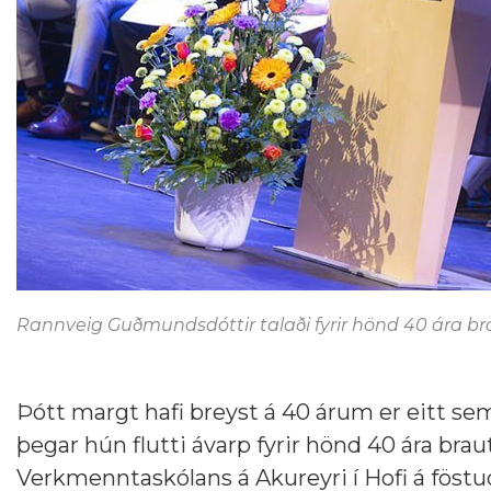
Rannveig Guðmundsdóttir talaði fyrir hönd 40 ára b
Þótt margt hafi breyst á 40 árum er eitt se
þegar hún flutti ávarp fyrir hönd 40 ára br
Verkmenntaskólans á Akureyri í Hofi á föstu