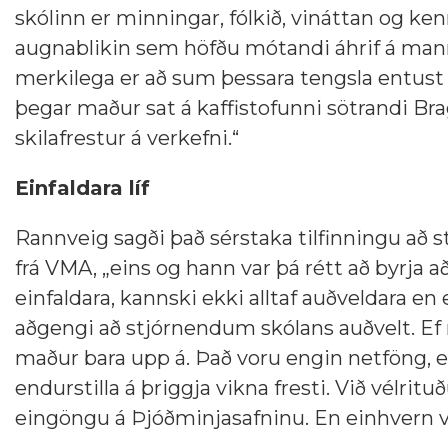
skólinn er minningar, fólkið, vináttan og k
augnablikin sem höfðu mótandi áhrif á mann
merkilega er að sum þessara tengsla entust
þegar maður sat á kaffistofunni sötrandi Bra
skilafrestur á verkefni.“
Einfaldara líf
Rannveig sagði það sérstaka tilfinningu að st
frá VMA, „eins og hann var þá rétt að byrja að k
einfaldara, kannski ekki alltaf auðveldara en 
aðgengi að stjórnendum skólans auðvelt. Ef 
maður bara upp á. Það voru engin netföng, e
endurstilla á þriggja vikna fresti. Við vélrit
eingöngu á Þjóðminjasafninu. En einhvern ve