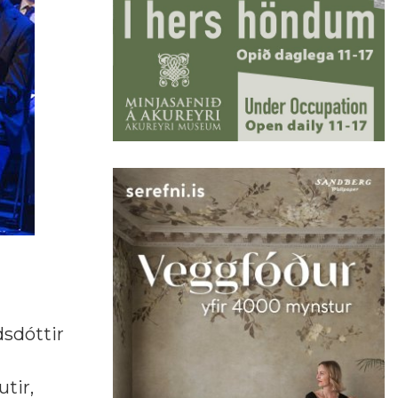
dsdóttir
tir,