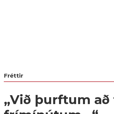
Fréttir
„Við þurftum að 