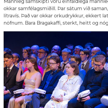
Mannleg samskipti voru einfaldlega mannleg,
okkar samfélagsmiðill. Þar sátum við saman,
lítravís. Það var okkar orkudrykkur, ekkert
nöfnum. Bara Bragakaffi, sterkt, heitt og nóg 