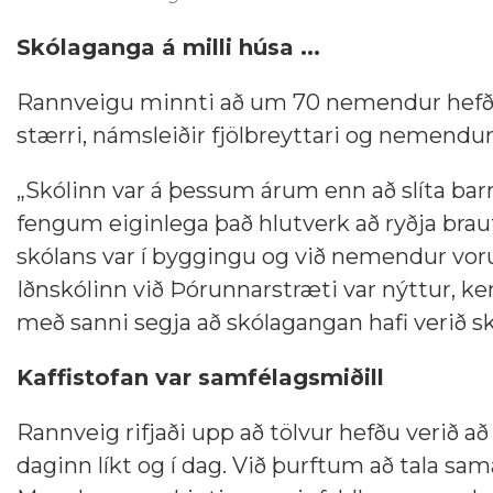
Skólaganga á milli húsa ...
Rannveigu minnti að um 70 nemendur hefðu út
stærri, námsleiðir fjölbreyttari og nemendurni
„Skólinn var á þessum árum enn að slíta 
fengum eiginlega það hlutverk að ryðja braut
skólans var í byggingu og við nemendur vor
Iðnskólinn við Þórunnarstræti var nýttur, ke
með sanni segja að skólagangan hafi verið sk
Kaffistofan var samfélagsmiðill
Rannveig rifjaði upp að tölvur hefðu verið að
daginn líkt og í dag. Við þurftum að tala sam