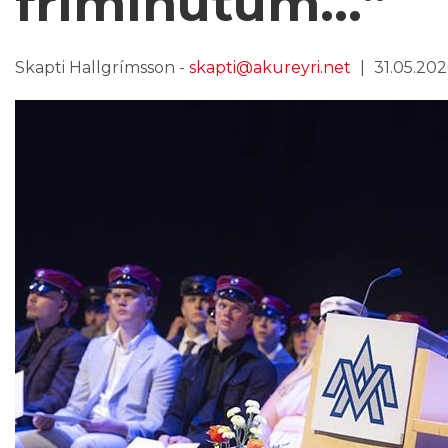
frímínútum...“
Skapti Hallgrímsson -
skapti@akureyri.net
31.05.202