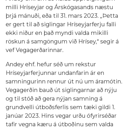
milli Hríseyjar og Árskógasands næstu
þrjá mánuði, eða til 31. mars 2023. „Þetta
er gert til að siglingar Hríseyjarferju falli
ekki niður en það myndi valda mikilli
röskun á samgöngum við Hrísey,“ segir á
vef Vegagerðarinnar.
Andey ehf. hefur séð um rekstur
Hríseyjarferjunnar undanfarin ár en
samningurinn rennur út nú um áramótin.
Vegagerðin bauð út siglingarnar að nýju
og til stóð að gera nýjan samning á
grundvelli útboðsferlis sem tæki gildi 1.
janúar 2023. Hins vegar urðu ófyrirséðar
tafir vegna kæru á útboðinu sem valda