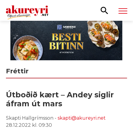
Leita
Fréttir
Útboðið kært – Andey siglir
áfram út mars
Skapti Hallgrímsson -
skapti@akureyri.net
28.12.2022 kl. 09:30