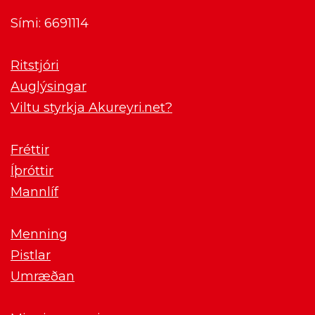
Sími: 6691114
Ritstjóri
Auglýsingar
Viltu styrkja Akureyri.net?
Fréttir
Íþróttir
Mannlíf
Menning
Pistlar
Umræðan