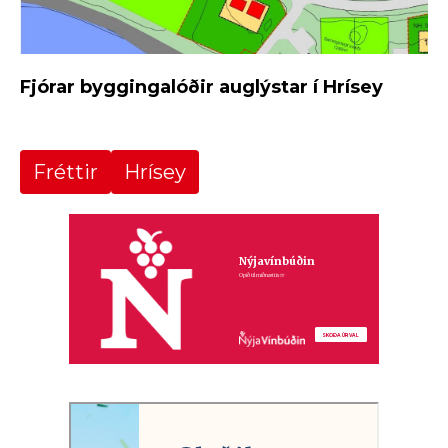
Fjórar byggingalóðir auglýstar í Hrísey
Fréttir
Hrísey