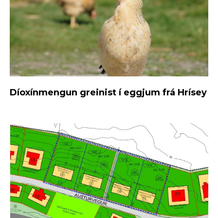
Díoxínmengun greinist í eggjum frá Hrísey