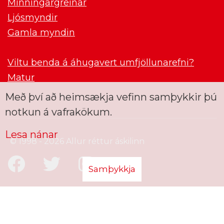
Minningargreinar
Ljósmyndir
Gamla myndin
Viltu benda á áhugavert umfjöllunarefni?
Matur
Með því að heimsækja vefinn samþykkir þú
notkun á vafrakökum.
Lesa nánar
© 1998 - 2026 Allur réttur áskilinn
Samþykkja