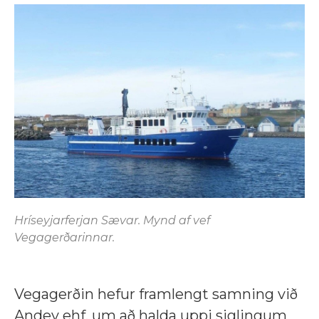
Hríseyjarferjan Sævar. Mynd af vef
Vegagerðarinnar.
Vegagerðin hefur framlengt samning við
Andey ehf. um að halda uppi siglingum