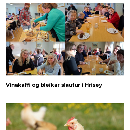
Vinakaffi og bleikar slaufur í Hrísey