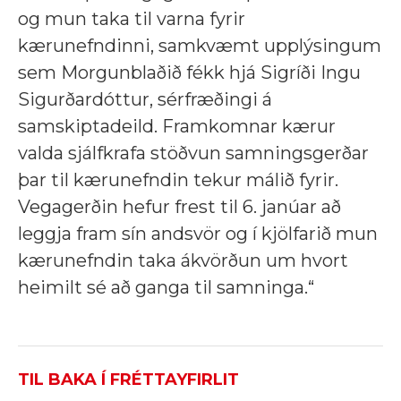
og mun taka til varna fyrir
kærunefndinni, samkvæmt upplýsingum
sem Morgunblaðið fékk hjá Sigríði Ingu
Sigurðardóttur, sérfræðingi á
samskiptadeild. Framkomnar kærur
valda sjálfkrafa stöðvun samningsgerðar
þar til kærunefndin tekur málið fyrir.
Vegagerðin hefur frest til 6. janúar að
leggja fram sín andsvör og í kjölfarið mun
kærunefndin taka ákvörðun um hvort
heimilt sé að ganga til samninga.“
TIL BAKA Í FRÉTTAYFIRLIT