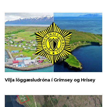
Vilja löggæsludróna í Grímsey og Hrísey