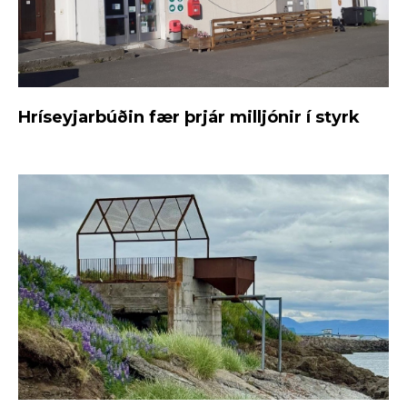
Hríseyjarbúðin fær þrjár milljónir í styrk