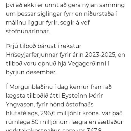
því að ekki er unnt að gera nýjan samning
um þessar siglingar fyrr en niðurstaða í
málinu liggur fyrir, segir á vef
stofnunarinnar.
Þrjú tilboð bárust í rekstur
Hríseyjarferjunnar fyrir árin 2023-2025, en
tilboð voru opnuð hjá Vegagerðinni í
byrjun desember.
Í Morgunblaðinu í dag kemur fram að
lægsta tilboðið átti Eysteinn Þórir
Yngvason, fyrir hönd óstofnaðs
hlutafélags, 296,6 milljónir króna. Var það
rúmlega 50 milljónum lægra en áætlaður
verktakakostnaður, sem var 347,8