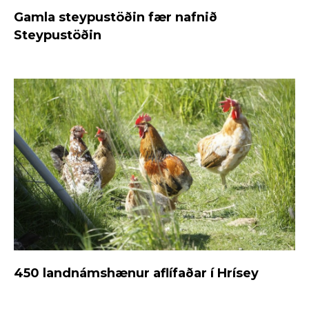
Gamla steypustöðin fær nafnið
Steypustöðin
450 landnámshænur aflífaðar í Hrísey