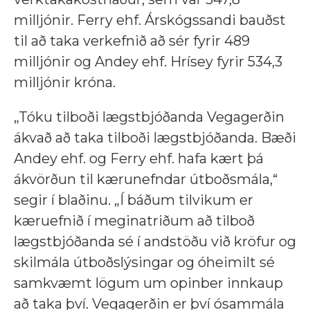
milljónir. Ferry ehf. Árskógssandi bauðst
til að taka verkefnið að sér fyrir 489
milljónir og Andey ehf. Hrísey fyrir 534,3
milljónir króna.
„Tóku tilboði lægstbjóðanda Vegagerðin
ákvað að taka tilboði lægstbjóðanda. Bæði
Andey ehf. og Ferry ehf. hafa kært þá
ákvörðun til kærunefndar útboðsmála,“
segir í blaðinu. „Í báðum tilvikum er
kæruefnið í meginatriðum að tilboð
lægstbjóðanda sé í andstöðu við kröfur og
skilmála útboðslýsingar og óheimilt sé
samkvæmt lögum um opinber innkaup
að taka því. Vegagerðin er því ósammála