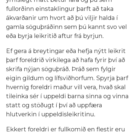
fullorðinn einstaklingur þarft að taka
ákvarðanir um hvort að þú viljir halda í
gamla söguþráðinn sem þú kannt svo vel
eða byrja leikritið aftur frá byrjun.
Ef gera á breytingar eða hefja nýtt leikrit
þarf foreldrið virkilega að hafa fyrir því að
skrifa nýjan söguþráð. Þráð sem fylgir
eigin gildum og lífsviðhorfum. Spyrja þarf
hvernig foreldri maður vill vera, hvað skal
tileinka sér í uppeldi barna sinna og vinna
statt og stöðugt í því að uppfæra
hlutverkin í uppeldisleikritinu.
Ekkert foreldri er fullkomið en flestir eru