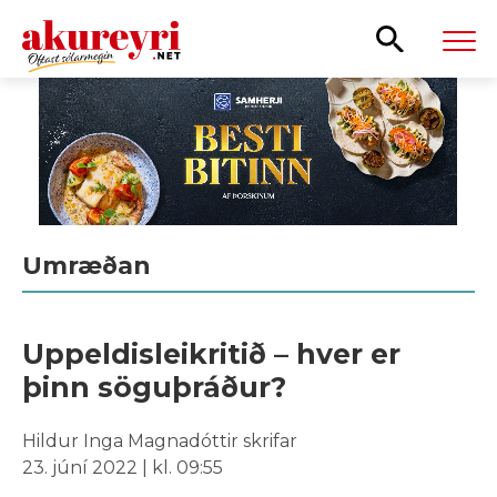
Leita
Umræðan
Uppeldisleikritið – hver er
þinn söguþráður?
Hildur Inga Magnadóttir skrifar
23. júní 2022 | kl. 09:55