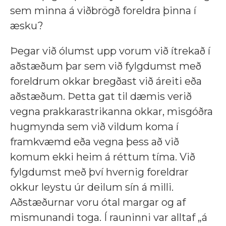
sem minna á viðbrögð foreldra þinna í
æsku?
Þegar við ólumst upp vorum við ítrekað í
aðstæðum þar sem við fylgdumst með
foreldrum okkar bregðast við áreiti eða
aðstæðum. Þetta gat til dæmis verið
vegna prakkarastrikanna okkar, misgóðra
hugmynda sem við vildum koma í
framkvæmd eða vegna þess að við
komum ekki heim á réttum tíma. Við
fylgdumst með því hvernig foreldrar
okkur leystu úr deilum sín á milli.
Aðstæðurnar voru ótal margar og af
mismunandi toga. Í rauninni var alltaf „á