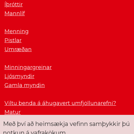
Íþróttir
Mannlíf
Menning
Pistlar
Umræðan
Minningargreinar
Ljósmyndir
Gamla myndin
Viltu benda á áhugavert umfjöllunarefni?
Matur
Með því að heimsækja vefinn samþykkir þú
notkun á vafrakökum.