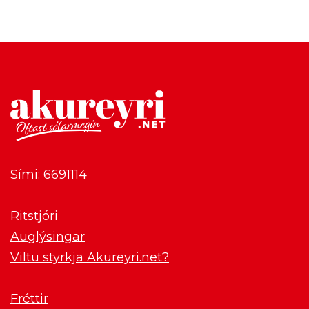
Sími: 6691114
Ritstjóri
Auglýsingar
Viltu styrkja Akureyri.net?
Fréttir