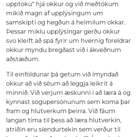
upptöku“ hjá okkur og við meðtókum
mikið magn af upplýsingum um
samskipti og hegðun á heimilum okkar.
Þessar miklu upplýsingar gerðu okkur
svo kleift að spá fyrir um hvernig foreldrar
okkur myndu bregðast við í ákveðnum
aðstæðum.
Til einföldunar þá getum við ímyndað
okkur að við séum að leggja leikrit á
minnið. Við verjum æskunni í að læra á og
kynnast sögupersónunum sem koma þar
fram og hlutverkum þeirra. Við fáum
langan tíma til þess að læra hlutverkin,
atriðin eru síendurtekin sem verður til