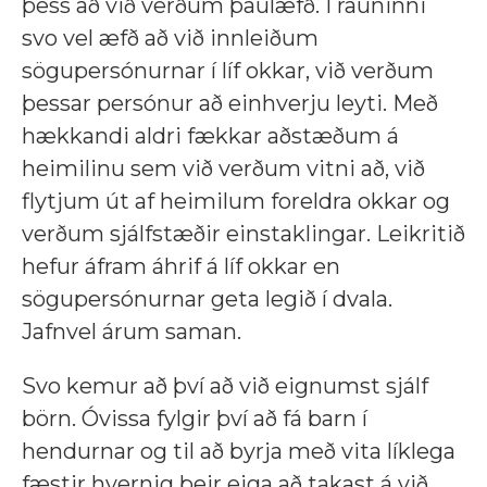
þess að við verðum þaulæfð. Í rauninni
svo vel æfð að við innleiðum
sögupersónurnar í líf okkar, við verðum
þessar persónur að einhverju leyti. Með
hækkandi aldri fækkar aðstæðum á
heimilinu sem við verðum vitni að, við
flytjum út af heimilum foreldra okkar og
verðum sjálfstæðir einstaklingar. Leikritið
hefur áfram áhrif á líf okkar en
sögupersónurnar geta legið í dvala.
Jafnvel árum saman.
Svo kemur að því að við eignumst sjálf
börn. Óvissa fylgir því að fá barn í
hendurnar og til að byrja með vita líklega
fæstir hvernig þeir eiga að takast á við