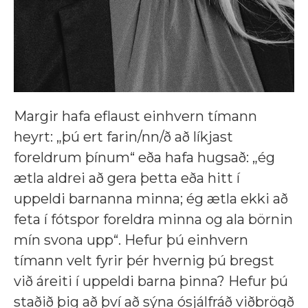
Margir hafa eflaust einhvern tímann
heyrt: „þú ert farin/nn/ð að líkjast
foreldrum þínum“ eða hafa hugsað: „ég
ætla aldrei að gera þetta eða hitt í
uppeldi barnanna minna; ég ætla ekki að
feta í fótspor foreldra minna og ala börnin
mín svona upp“. Hefur þú einhvern
tímann velt fyrir þér hvernig þú bregst
við áreiti í uppeldi barna þinna? Hefur þú
staðið þig að því að sýna ósjálfráð viðbrögð