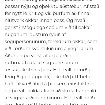
þessar nýju og óþekktu aðstæður. Af stað
fer nýtt leikrit og við þurfum að finna
hlutverk okkar innan þess. Og hvað
gerist? Mögulega spólum við til baka í
huganum, dustum rykið af
sögupersónunum, foreldrum okkar, sem
við lærðum svo mikið um á yngri árum.
Áður en þú veist af ertu orðin
nútímaútgáfa af sögupersónum
æskuleikritsins þíns. Ef til vill hefurðu
fengið gott uppeldi, leikritið þitt hefur
haft jákvæð áhrif á þig sem einstakling
og þú vilt halda áfram að skrifa framhald
af söguþræðinum þínum. Ef til vill hefði
ýmislegt mátt betur fara og þú sem