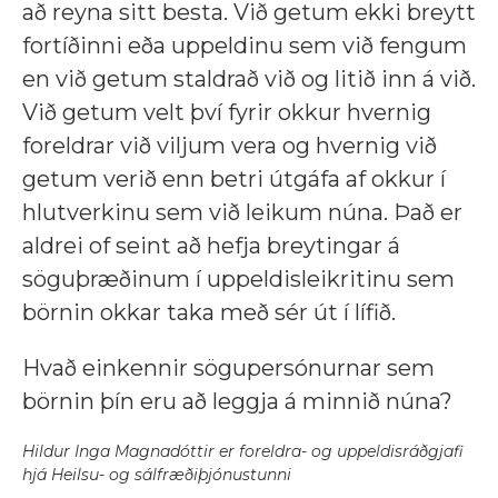
að reyna sitt besta. Við getum ekki breytt
fortíðinni eða uppeldinu sem við fengum
en við getum staldrað við og litið inn á við.
Við getum velt því fyrir okkur hvernig
foreldrar við viljum vera og hvernig við
getum verið enn betri útgáfa af okkur í
hlutverkinu sem við leikum núna. Það er
aldrei of seint að hefja breytingar á
söguþræðinum í uppeldisleikritinu sem
börnin okkar taka með sér út í lífið.
Hvað einkennir sögupersónurnar sem
börnin þín eru að leggja á minnið núna?
Hildur Inga Magnadóttir er foreldra- og uppeldisráðgjafi
hjá Heilsu- og sálfræðiþjónustunni