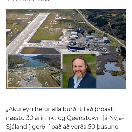
„Akureyri hefur alla burði til að þróast
næstu 30 árin líkt og Qeenstown [á Nýja-
Sjálandi] gerði í það að verða 50 þúsund