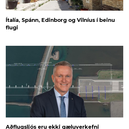
Ítalía, Spánn, Edinborg og Vilníus í beinu
flugi
Aðflugsljós eru ekki gæluverkefni