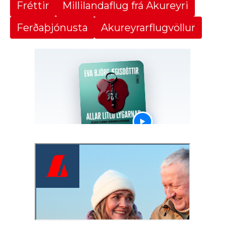
Fréttir
Millilandaflug frá Akureyri
Ferðaþjónusta
Akureyrarflugvöllur