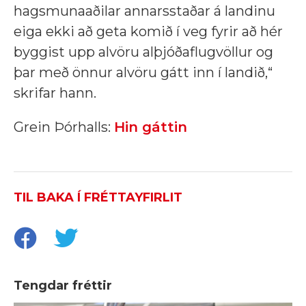
hagsmunaaðilar annarsstaðar á landinu
eiga ekki að geta komið í veg fyrir að hér
byggist upp alvöru alþjóðaflugvöllur og
þar með önnur alvöru gátt inn í landið,“
skrifar hann.
Grein Þórhalls:
Hin gáttin
TIL BAKA Í FRÉTTAYFIRLIT
Tengdar fréttir