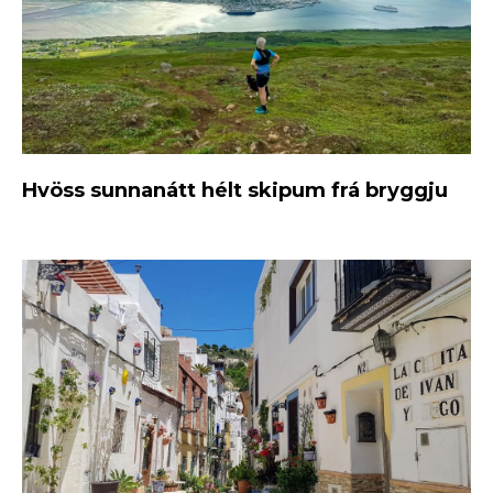
Hvöss sunnanátt hélt skipum frá bryggju