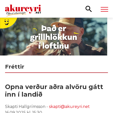
Leita
Fréttir
Opna verður aðra alvöru gátt
inn í landið
Skapti Hallgrímsson -
skapti@akureyri.net
16.09.2025 kl. 15:30