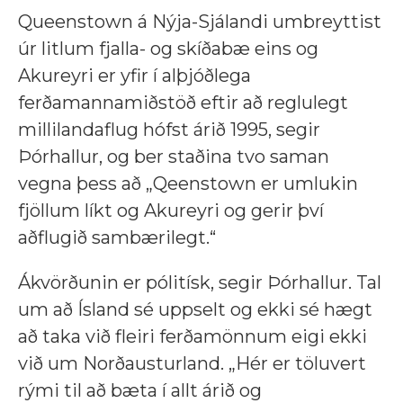
Queenstown á Nýja-Sjálandi umbreyttist
úr litlum fjalla- og skíðabæ eins og
Akureyri er yfir í alþjóðlega
ferðamannamiðstöð eftir að reglulegt
millilandaflug hófst árið 1995, segir
Þórhallur, og ber staðina tvo saman
vegna þess að „Qeenstown er umlukin
fjöllum líkt og Akureyri og gerir því
aðflugið sambærilegt.“
Ákvörðunin er pólitísk, segir Þórhallur. Tal
um að Ísland sé uppselt og ekki sé hægt
að taka við fleiri ferðamönnum eigi ekki
við um Norðausturland. „Hér er töluvert
rými til að bæta í allt árið og