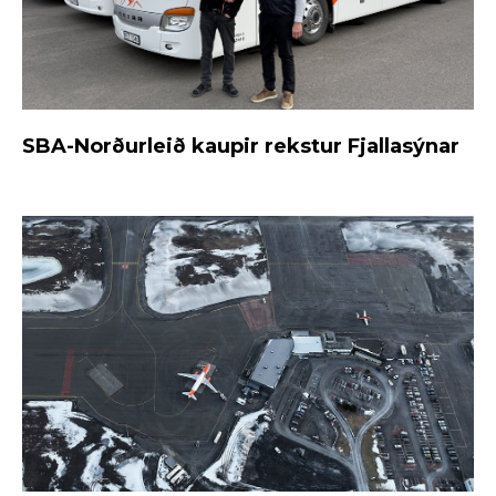
SBA-Norðurleið kaupir rekstur Fjallasýnar