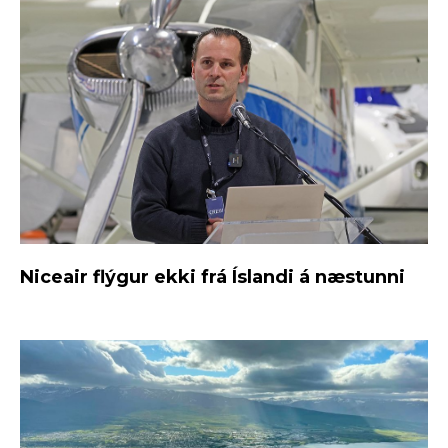
Niceair flýgur ekki frá Íslandi á næstunni