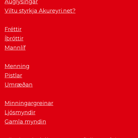
Auglýsingar
Viltu styrkja Akureyri.net?
Fréttir
Íþróttir
Mannlíf
Menning
Pistlar
Umræðan
Minningargreinar
Ljósmyndir
Gamla myndin