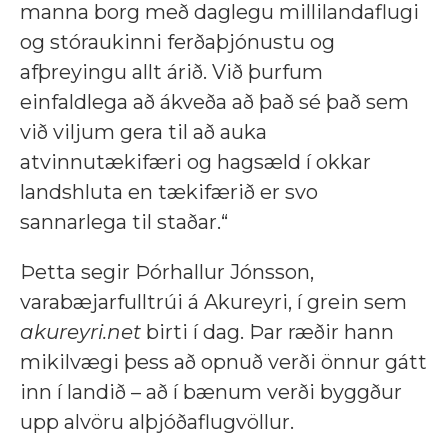
manna borg með daglegu millilandaflugi
og stóraukinni ferðaþjónustu og
afþreyingu allt árið. Við þurfum
einfaldlega að ákveða að það sé það sem
við viljum gera til að auka
atvinnutækifæri og hagsæld í okkar
landshluta en tækifærið er svo
sannarlega til staðar.“
Þetta segir Þórhallur Jónsson,
varabæjarfulltrúi á Akureyri, í grein sem
akureyri.net
birti í dag. Þar ræðir hann
mikilvægi þess að opnuð verði önnur gátt
inn í landið – að í bænum verði byggður
upp alvöru alþjóðaflugvöllur.