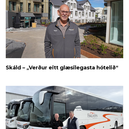
Skáld – „Verður eitt glæsilegasta hótelið“