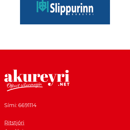
Sími: 6691114
Ritstjóri