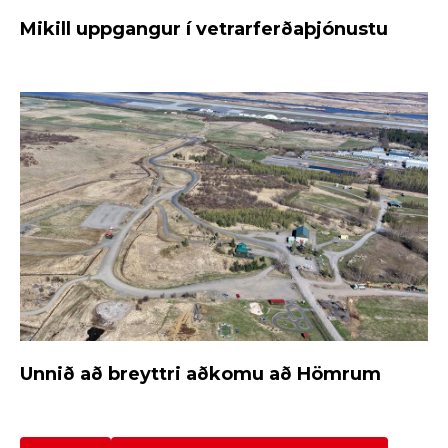
Mikill uppgangur í vetrarferðaþjónustu
Unnið að breyttri aðkomu að Hömrum