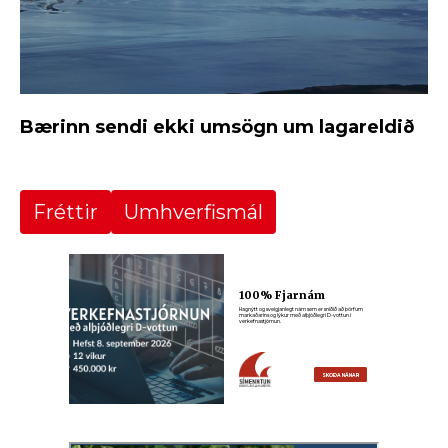
Bærinn sendi ekki umsögn um lagareldið
Fréttir
Umhverfismál