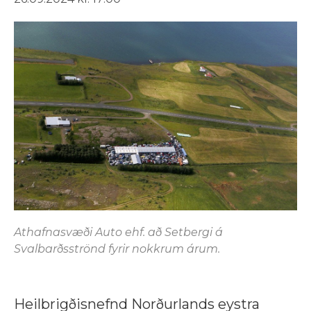
Athafnasvæði Auto ehf. að Setbergi á
Svalbarðsströnd fyrir nokkrum árum.
Heilbrigðisnefnd Norðurlands eystra