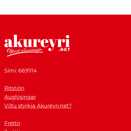
Sími: 6691114
Ritstjóri
Auglýsingar
Viltu styrkja Akureyri.net?
Fréttir