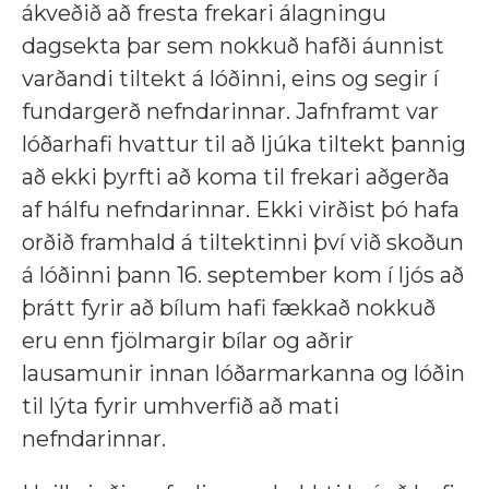
ákveðið að fresta frekari álagningu
dagsekta þar sem nokkuð hafði áunnist
varðandi tiltekt á lóðinni, eins og segir í
fundargerð nefndarinnar. Jafnframt var
lóðarhafi hvattur til að ljúka tiltekt þannig
að ekki þyrfti að koma til frekari aðgerða
af hálfu nefndarinnar. Ekki virðist þó hafa
orðið framhald á tiltektinni því við skoðun
á lóðinni þann 16. september kom í ljós að
þrátt fyrir að bílum hafi fækkað nokkuð
eru enn fjölmargir bílar og aðrir
lausamunir innan lóðarmarkanna og lóðin
til lýta fyrir umhverfið að mati
nefndarinnar.