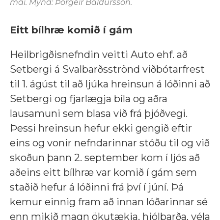
maí. Mynd: Þorgeir Baldursson.
Eitt bílhræ komið í gám
Heilbrigðisnefndin veitti Auto ehf. að
Setbergi á Svalbarðsströnd viðbótarfrest
til 1. ágúst til að ljúka hreinsun á lóðinni að
Setbergi og fjarlægja bíla og aðra
lausamuni sem blasa við frá þjóðvegi.
Þessi hreinsun hefur ekki gengið eftir
eins og vonir nefndarinnar stóðu til og við
skoðun þann 2. september kom í ljós að
aðeins eitt bílhræ var komið í gám sem
staðið hefur á lóðinni frá því í júní. Þá
kemur einnig fram að innan lóðarinnar sé
enn mikið magn ökutækja, hjólbarða, véla