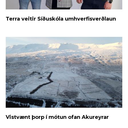
Terra veitir Síðuskóla umhverfisverðlaun
Vistvænt þorp í mótun ofan Akureyrar