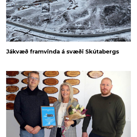
Jákvæð framvinda á svæði Skútabergs