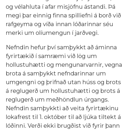
og vélahluta í afar misjöfnu ástandi. Þá
megi þar einnig finna spilliefni á borð við
rafgeyma og víða innan lóðarinnar séu
merki um olíumengun í jarðvegi.
Nefndin hefur því samþykkt að áminna
fyrirtækið í samræmi við lög um
hollustuhætti og mengunarvarnir, vegna
brota á samþykkt nefndarinnar um
umgengni og þrifnað utan húss og brots
á reglugerð um hollustuhætti og brots á
reglugerð um meðhöndlun úrgangs.
Nefndin samþykkti að veita fyrirtækinu
lokafrest til 1. október til að ljúka tiltekt á
lóðinni. Verði ekki brugðist við fyrir þann