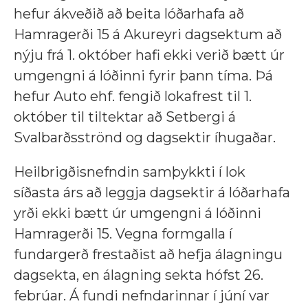
hefur ákveðið að beita lóðarhafa að
Hamragerði 15 á Akureyri dagsektum að
nýju frá 1. október hafi ekki verið bætt úr
umgengni á lóðinni fyrir þann tíma. Þá
hefur Auto ehf. fengið lokafrest til 1.
október til tiltektar að Setbergi á
Svalbarðsströnd og dagsektir íhugaðar.
Heilbrigðisnefndin samþykkti í lok
síðasta árs að leggja dagsektir á lóðarhafa
yrði ekki bætt úr umgengni á lóðinni
Hamragerði 15. Vegna formgalla í
fundargerð frestaðist að hefja álagningu
dagsekta, en álagning sekta hófst 26.
febrúar. Á fundi nefndarinnar í júní var