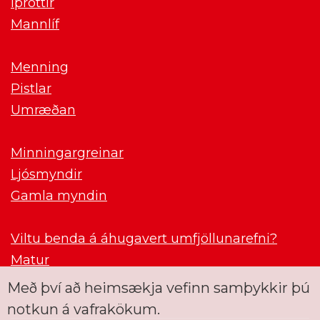
Íþróttir
Mannlíf
Menning
Pistlar
Umræðan
Minningargreinar
Ljósmyndir
Gamla myndin
Viltu benda á áhugavert umfjöllunarefni?
Matur
Með því að heimsækja vefinn samþykkir þú
notkun á vafrakökum.