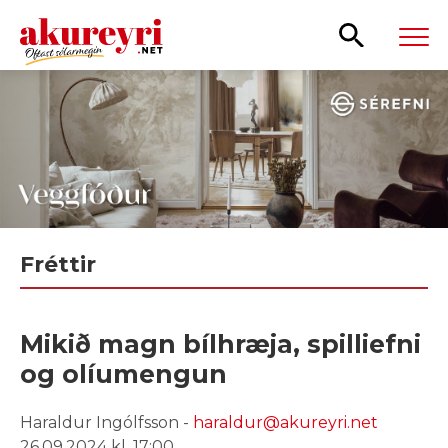
Leita
Fréttir
Mikið magn bílhræja, spilliefni
og olíumengun
Haraldur Ingólfsson -
haraldur@akureyri.net
26.09.2024 kl. 17:00