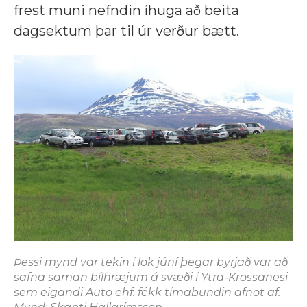
frest muni nefndin íhuga að beita
dagsektum þar til úr verður bætt.
Þessi mynd var tekin í lok júní þegar byrjað var að
safna saman bílhræjum á svæði í Ytra-Krossanesi
sem eigandi Auto ehf. fékk tímabundin afnot af.