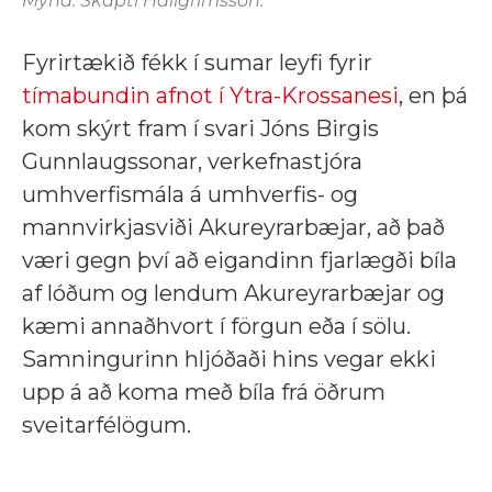
Mynd: Skapti Hallgrímsson.
Fyrirtækið fékk í sumar leyfi fyrir
tímabundin afnot í Ytra-Krossanesi
, en þá
kom skýrt fram í svari Jóns Birgis
Gunnlaugssonar, verkefnastjóra
umhverfismála á umhverfis- og
mannvirkjasviði Akureyrarbæjar, að það
væri gegn því að eigandinn fjarlægði bíla
af lóðum og lendum Akureyrarbæjar og
kæmi annaðhvort í förgun eða í sölu.
Samningurinn hljóðaði hins vegar ekki
upp á að koma með bíla frá öðrum
sveitarfélögum.