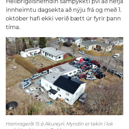
Heilbrigðisnefndin samþykkti því að hefja
innheimtu dagsekta að nýju frá og með 1.
október hafi ekki verið bætt úr fyrir þann
tíma.
Hamragerði 15 á Akureyri. Myndin er tekin í lok