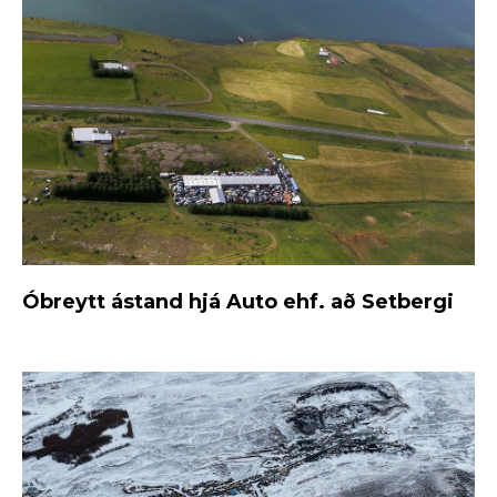
Óbreytt ástand hjá Auto ehf. að Setbergi