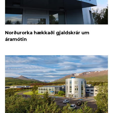
Norðurorka hækkaði gjaldskrár um
áramótin