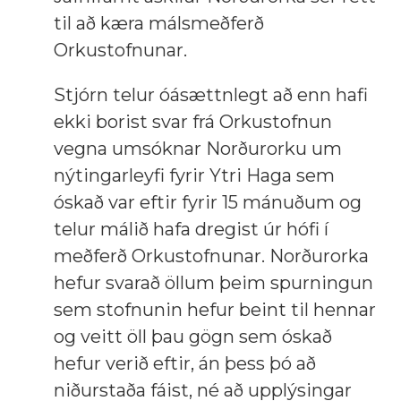
til að kæra málsmeðferð
Orkustofnunar.
Stjórn telur óásættnlegt að enn hafi
ekki borist svar frá Orkustofnun
vegna umsóknar Norðurorku um
nýtingarleyfi fyrir Ytri Haga sem
óskað var eftir fyrir 15 mánuðum og
telur málið hafa dregist úr hófi í
meðferð Orkustofnunar. Norðurorka
hefur svarað öllum þeim spurningun
sem stofnunin hefur beint til hennar
og veitt öll þau gögn sem óskað
hefur verið eftir, án þess þó að
niðurstaða fáist, né að upplýsingar