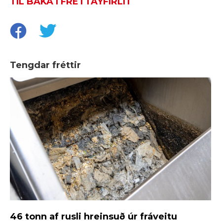
TIL BAKA Í FRÉTTAYFIRLIT
Tengdar fréttir
46 tonn af rusli hreinsuð úr fráveitu