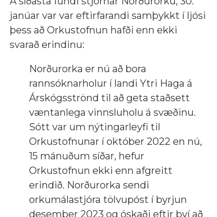
Á síðasta fundi stjórnar Norðurorku, 30.
janúar var var eftirfarandi samþykkt í ljósi
þess að Orkustofnun hafði enn ekki
svarað erindinu:
Norðurorka er nú að bora
rannsóknarholur í landi Ytri Haga á
Árskógsströnd til að geta staðsett
væntanlega vinnsluholu á svæðinu.
Sótt var um nýtingarleyfi til
Orkustofnunar í október 2022 en nú,
15 mánuðum síðar, hefur
Orkustofnun ekki enn afgreitt
erindið. Norðurorka sendi
orkumálastjóra tölvupóst í byrjun
desember 2023 og óskaði eftir því að