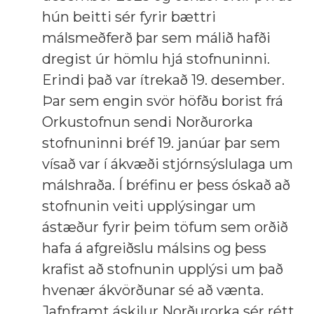
hún beitti sér fyrir bættri
málsmeðferð þar sem málið hafði
dregist úr hömlu hjá stofnuninni.
Erindi það var ítrekað 19. desember.
Þar sem engin svör höfðu borist frá
Orkustofnun sendi Norðurorka
stofnuninni bréf 19. janúar þar sem
vísað var í ákvæði stjórnsýslulaga um
málshraða. Í bréfinu er þess óskað að
stofnunin veiti upplýsingar um
ástæður fyrir þeim töfum sem orðið
hafa á afgreiðslu málsins og þess
krafist að stofnunin upplýsi um það
hvenær ákvörðunar sé að vænta.
Jafnframt áskilur Norðurorka sér rétt