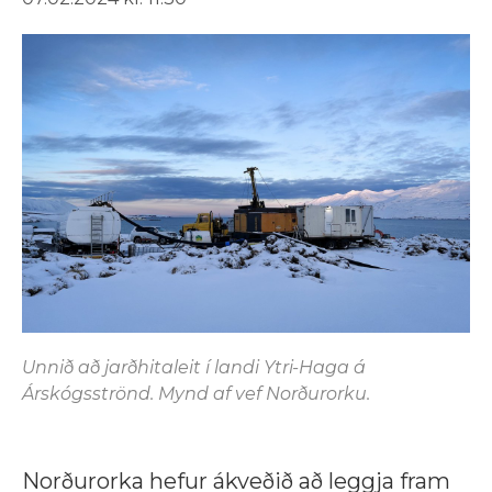
Unnið að jarðhitaleit í landi Ytri-Haga á
Árskógsströnd. Mynd af vef Norðurorku.
Norðurorka hefur ákveðið að leggja fram