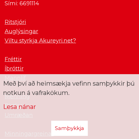
Sími: 6691114
Ritstjóri
Auglýsingar
Viltu styrkja Akureyri.net?
Fréttir
Íþróttir
Mannlíf
Með því að heimsækja vefinn samþykkir þú
notkun á vafrakökum.
Menning
Pistlar
Lesa nánar
Umræðan
Samþykkja
Minningargreinar