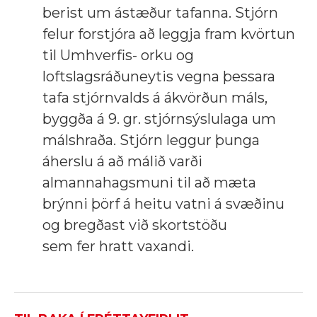
berist um ástæður tafanna. Stjórn
felur forstjóra að leggja fram kvörtun
til Umhverfis- orku og
loftslagsráðuneytis vegna þessara
tafa stjórnvalds á ákvörðun máls,
byggða á 9. gr. stjórnsýslulaga um
málshraða. Stjórn leggur þunga
áherslu á að málið varði
almannahagsmuni til að mæta
brýnni þörf á heitu vatni á svæðinu
og bregðast við skortstöðu
sem fer hratt vaxandi.