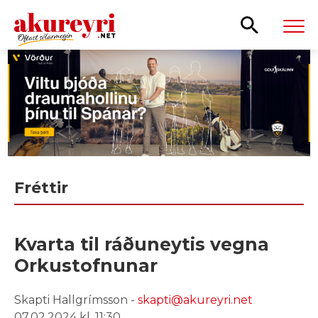
Leita
Fréttir
Kvarta til ráðuneytis vegna
Orkustofnunar
Skapti Hallgrímsson -
skapti@akureyri.net
07.02.2024 kl. 11:30