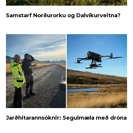
Samstarf Norðurorku og Dalvíkurveitna?
Jarðhitarannsóknir: Segulmæla með dróna