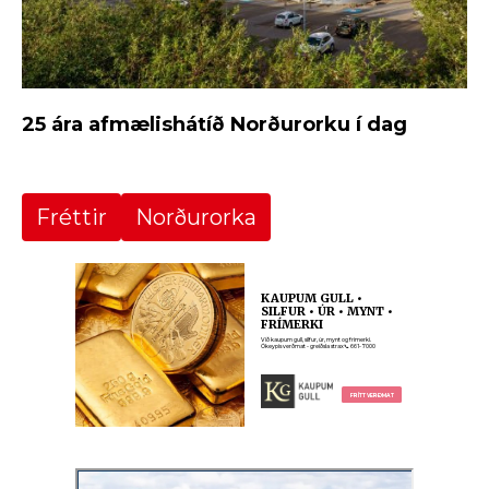
25 ára afmælishátíð Norðurorku í dag
Fréttir
Norðurorka