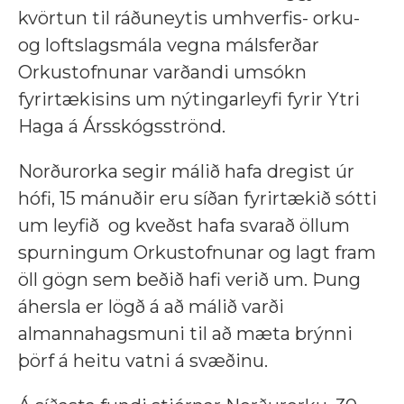
kvörtun til ráðuneytis umhverfis- orku-
og loftslagsmála vegna málsferðar
Orkustofnunar varðandi umsókn
fyrirtækisins um nýtingarleyfi fyrir Ytri
Haga á Ársskógsströnd.
Norðurorka segir málið hafa dregist úr
hófi, 15 mánuðir eru síðan fyrirtækið sótti
um leyfið og kveðst hafa svarað öllum
spurningum Orkustofnunar og lagt fram
öll gögn sem beðið hafi verið um. Þung
áhersla er lögð á að málið varði
almannahagsmuni til að mæta brýnni
þörf á heitu vatni á svæðinu.