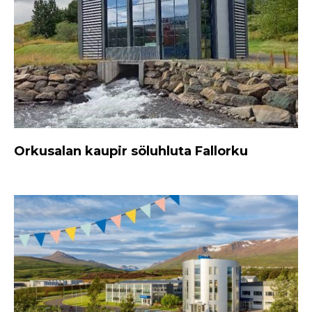
Orkusalan kaupir söluhluta Fallorku