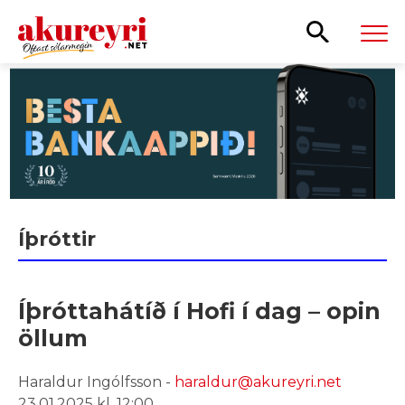
Leita
Íþróttir
Íþróttahátíð í Hofi í dag – opin
öllum
Haraldur Ingólfsson -
haraldur@akureyri.net
23.01.2025 kl. 12:00