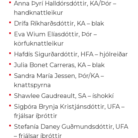
Anna Þyrí Halldórsdóttir, KA/Þór –
handknattleikur
Drífa Ríkharðsdóttir, KA – blak
Eva Wium Elíasdóttir, Þór –
körfuknattleikur
Hafdís Sigurðardóttir, HFA – hjólreiðar
Julia Bonet Carreras, KA – blak
Sandra María Jessen, Þór/KA –
knattspyrna
Shawlee Gaudreault, SA – íshokkí
Sigþóra Brynja Kristjánsdóttir, UFA –
frjálsar íþróttir
Stefanía Daney Guðmundsdóttir, UFA
– frjálsar íþróttir