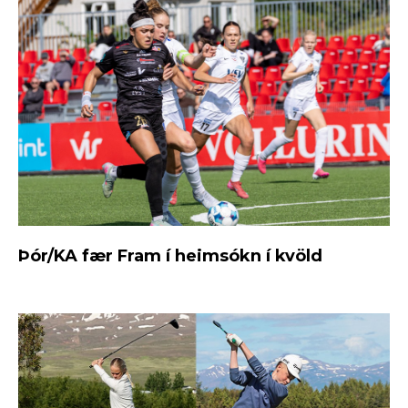
Þór/KA fær Fram í heimsókn í kvöld