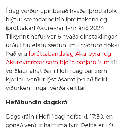
Í dag verður opinberað hvaða íþróttafólk
hlýtur sæmdarheitin íþróttakona og
íþróttakarl Akureyrar fyrir árið 2024.
Tilkynnt hefur verið hvaða einstaklingar
urðu í tíu efstu sætunum í hvorum flokki.
Það eru
Íþróttabandalag Akureyrar og
Akureyrarbær sem bjóða bæjarbúum
til
verðlaunahátíðar í Hofi í dag þar sem
kjörinu verður lýst ásamt því að fleiri
viðurkenningar verða veittar.
Hefðbundin dagskrá
Dagskráin í Hofi í dag hefst kl. 17:30, en
opnað verður hálftíma fyrr. Þetta er í 46.