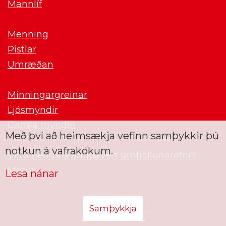
Mannlíf
Menning
Pistlar
Umræðan
Minningargreinar
Ljósmyndir
Gamla myndin
Með því að heimsækja vefinn samþykkir þú
notkun á vafrakökum.
Viltu benda á áhugavert umfjöllunarefni?
Matur
Lesa nánar
Samþykkja