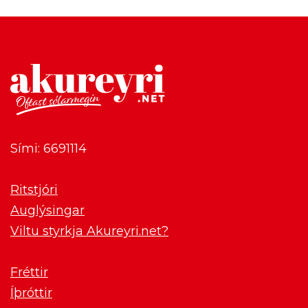
Sími: 6691114
Ritstjóri
Auglýsingar
Viltu styrkja Akureyri.net?
Fréttir
Íþróttir