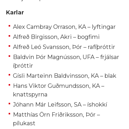
Karlar
Alex Cambray Orrason, KA – lyftingar
Alfreð Birgisson, Akri – bogfimi
Alfreð Leó Svansson, Þór – rafíþróttir
Baldvin Þór Magnússon, UFA – frjálsar
íþróttir
Gísli Marteinn Baldvinsson, KA – blak
Hans Viktor Guðmundsson, KA –
knattspyrna
Jóhann Már Leifsson, SA – íshokkí
Matthías Örn Friðriksson, Þór –
pílukast