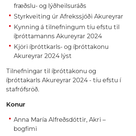
fræðslu- og lýðheilsuráðs
Styrkveiting úr Afrekssjóði Akureyrar
Kynning á tilnefningum tíu efstu til
íþróttamanns Akureyrar 2024
Kjöri íþróttkarls- og íþróttakonu
Akureyrar 2024 lýst
Tilnefningar til íþróttakonu og
íþróttakarls Akureyrar 2024 - tíu efstu í
stafrófsröð.
Konur
Anna María Alfreðsdóttir, Akri –
bogfimi