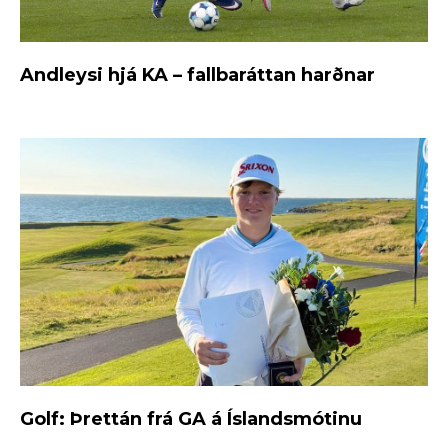
Andleysi hjá KA – fallbaráttan harðnar
Golf: Þrettán frá GA á Íslandsmótinu