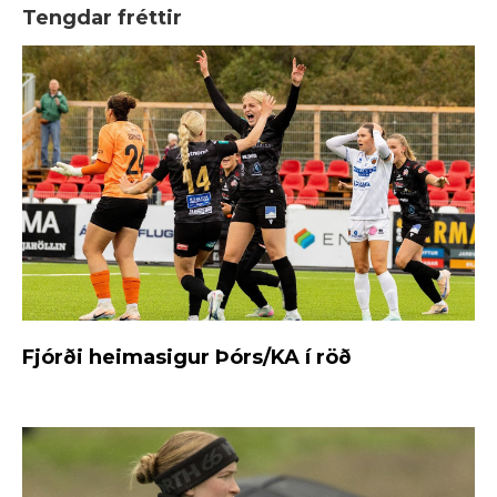
Tengdar fréttir
Fjórði heimasigur Þórs/KA í röð