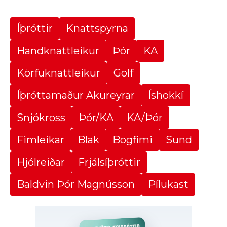
Íþróttir
Knattspyrna
Handknattleikur
Þór
KA
Körfuknattleikur
Golf
Íþróttamaður Akureyrar
Íshokkí
Snjókross
Þór/KA
KA/Þór
Fimleikar
Blak
Bogfimi
Sund
Hjólreiðar
Frjálsíþróttir
Baldvin Þór Magnússon
Pílukast