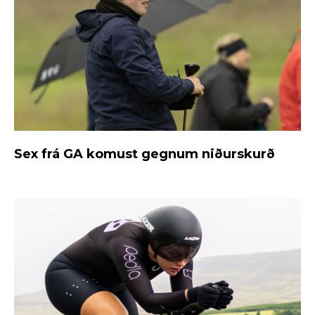
Sex frá GA komust gegnum niðurskurð