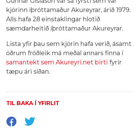
Gunnar Gíslason var sá fyrsti sem var
kjörinn íþróttamaður Akureyrar, árið 1979.
Alls hafa 28 einstaklingar hlotið
sæmdarheitið íþróttamaður Akureyrar.
Lista yfir þau sem kjörin hafa verið, ásamt
öðrum fróðleik má meðal annars finna í
samantekt sem Akureyri.net birti
fyrir
tæpu ári síðan.
TIL BAKA Í YFIRLIT