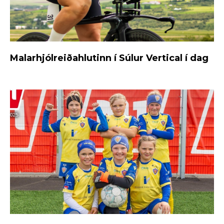
Malarhjólreiðahlutinn í Súlur Vertical í dag