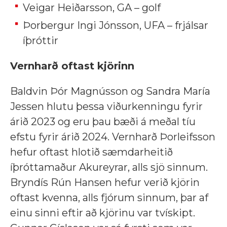
Veigar Heiðarsson, GA – golf
Þorbergur Ingi Jónsson, UFA – frjálsar
íþróttir
Vernharð oftast kjörinn
Baldvin Þór Magnússon og Sandra María
Jessen hlutu þessa viðurkenningu fyrir
árið 2023 og eru þau bæði á meðal tíu
efstu fyrir árið 2024. Vernharð Þorleifsson
hefur oftast hlotið sæmdarheitið
íþróttamaður Akureyrar, alls sjö sinnum.
Bryndís Rún Hansen hefur verið kjörin
oftast kvenna, alls fjórum sinnum, þar af
einu sinni eftir að kjörinu var tvískipt.