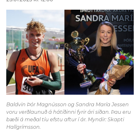
Baldvin Þór Magnússon og Sandra María Jessen
voru verðlaunuð á hátíðinni fyrir ári síðan. Þau eru
bæði á meðal tíu efstu aftur í ár. Myndir: Skapti
Hallgrímsson.