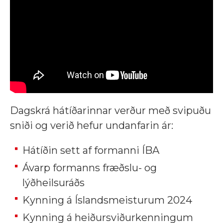
Dagskrá hátíðarinnar verður með svipuðu
sniði og verið hefur undanfarin ár:
Hátíðin sett af formanni ÍBA
Ávarp formanns fræðslu- og
lýðheilsuráðs
Kynning á Íslandsmeisturum 2024
Kynning á heiðursviðurkenningum