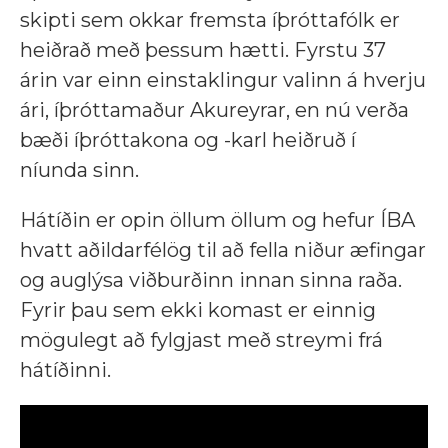
skipti sem okkar fremsta íþróttafólk er
heiðrað með þessum hætti. Fyrstu 37
árin var einn einstaklingur valinn á hverju
ári, íþróttamaður Akureyrar, en nú verða
bæði íþróttakona og -karl heiðruð í
níunda sinn.
Hátíðin er opin öllum öllum og hefur ÍBA
hvatt aðildarfélög til að fella niður æfingar
og auglýsa viðburðinn innan sinna raða.
Fyrir þau sem ekki komast er einnig
mögulegt að fylgjast með streymi frá
hátíðinni.