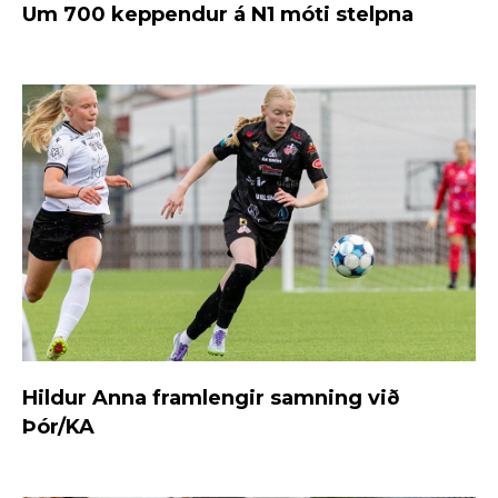
Um 700 keppendur á N1 móti stelpna
Hildur Anna framlengir samning við
Þór/KA