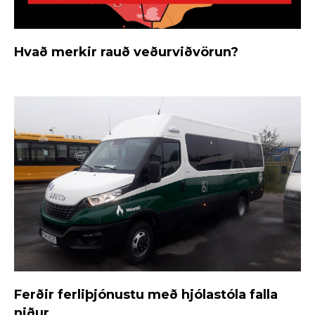
Hvað merkir rauð veðurviðvörun?
Ferðir ferliþjónustu með hjólastóla falla
niður