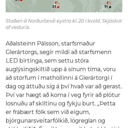
Staðan á Norðurlandi eystra kl. 20 í kvöld. Skjáskot
af vedur.is.
Aðalsteinn Pálsson, starfsmaður
Glerártorgs, segir mildi að starfsmenn
LED birtinga, sem settu stóra
auglýsingskiltið upp á sínum tíma, voru
að störfum í mathöllinni á Glerártorgi í
dag og áttuðu sig á því hvað var að gerast.
Því var hægt að koma í veg fyrir að plötur
losnuðu af skiltinu og fykju burt. „Þetta
er frábært fólk sem við eigum,
björgunarsveitarfólkið, lögreglan og