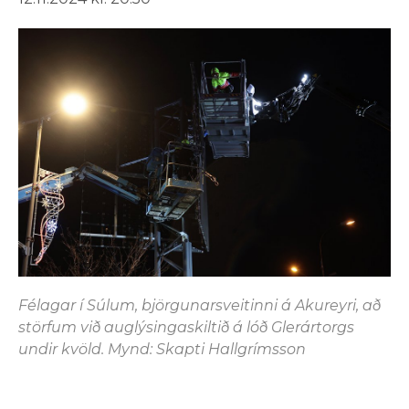
Félagar í Súlum, björgunarsveitinni á Akureyri, að
störfum við auglýsingaskiltið á lóð Glerártorgs
undir kvöld. Mynd: Skapti Hallgrímsson