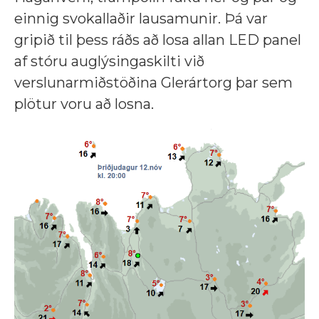
einnig svokallaðir lausamunir. Þá var
gripið til þess ráðs að losa allan LED panel
af stóru auglýsingaskilti við
verslunarmiðstöðina Glerártorg þar sem
plötur voru að losna.