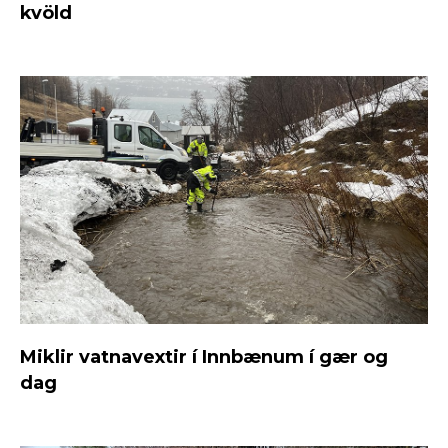
kvöld
Miklir vatnavextir í Innbænum í gær og
dag