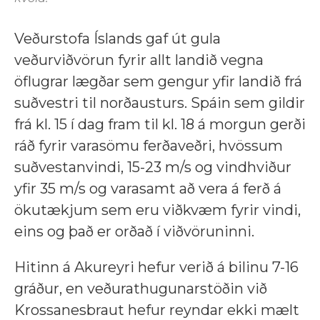
Veðurstofa Íslands gaf út gula
veðurviðvörun fyrir allt landið vegna
öflugrar lægðar sem gengur yfir landið frá
suðvestri til norðausturs. Spáin sem gildir
frá kl. 15 í dag fram til kl. 18 á morgun gerði
ráð fyrir varasömu ferðaveðri, hvössum
suðvestanvindi, 15-23 m/s og vindhviður
yfir 35 m/s og varasamt að vera á ferð á
ökutækjum sem eru viðkvæm fyrir vindi,
eins og það er orðað í viðvöruninni.
Hitinn á Akureyri hefur verið á bilinu 7-16
gráður, en veðurathugunarstöðin við
Krossanesbraut hefur reyndar ekki mælt