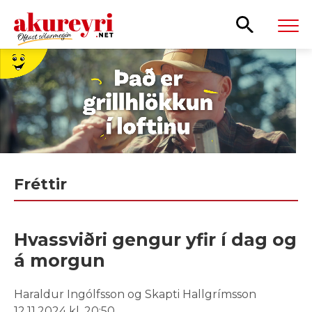
Leita
Fréttir
Hvassviðri gengur yfir í dag og
á morgun
Haraldur Ingólfsson og Skapti Hallgrímsson
12.11.2024 kl. 20:50