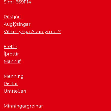
Sími: 6691114
Ritstjóri
Auglýsingar
Viltu styrkja Akureyri.net?
Fréttir
Íþróttir
Mannlíf
Menning
Pistlar
Umræðan
Minningargreinar