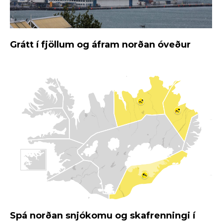
Grátt í fjöllum og áfram norðan óveður
Spá norðan snjókomu og skafrenningi í