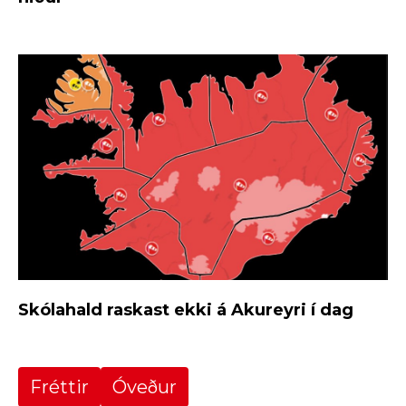
Skólahald raskast ekki á Akureyri í dag
Fréttir
Óveður