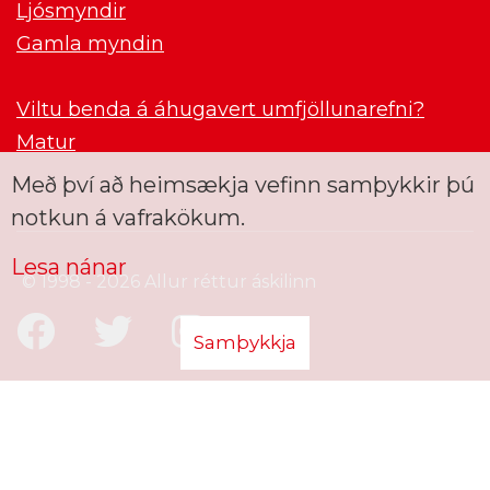
Ljósmyndir
Gamla myndin
Viltu benda á áhugavert umfjöllunarefni?
Matur
Með því að heimsækja vefinn samþykkir þú
notkun á vafrakökum.
Lesa nánar
© 1998 - 2026 Allur réttur áskilinn
Samþykkja