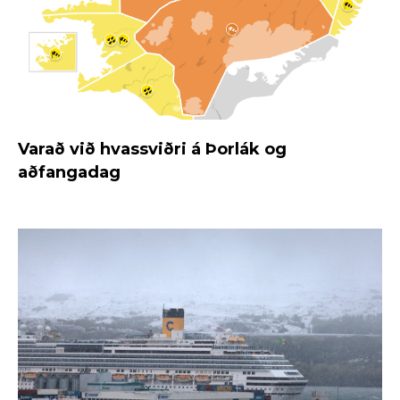
Varað við hvassviðri á Þorlák og
aðfangadag