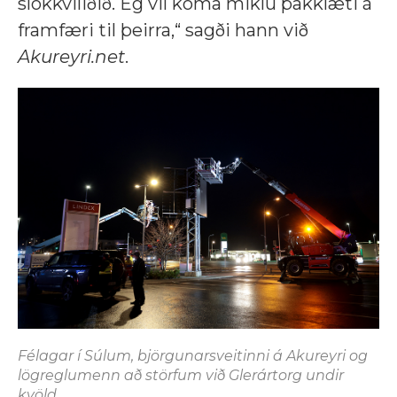
slökkviliðið. Ég vil koma miklu þakklæti á
framfæri til þeirra,“ sagði hann við
Akureyri.net
.
Félagar í Súlum, björgunarsveitinni á Akureyri og
lögreglumenn að störfum við Glerártorg undir
kvöld.