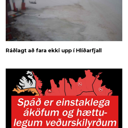
Ráðlagt að fara ekki upp í Hlíðarfjall