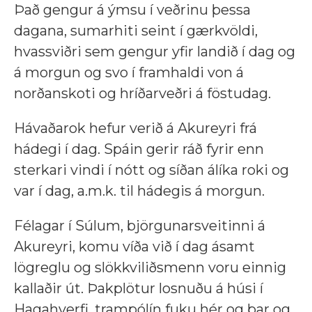
Það gengur á ýmsu í veðrinu þessa
dagana, sumarhiti seint í gærkvöldi,
hvassviðri sem gengur yfir landið í dag og
á morgun og svo í framhaldi von á
norðanskoti og hríðarveðri á föstudag.
Hávaðarok hefur verið á Akureyri frá
hádegi í dag. Spáin gerir ráð fyrir enn
sterkari vindi í nótt og síðan álíka roki og
var í dag, a.m.k. til hádegis á morgun.
Félagar í Súlum, björgunarsveitinni á
Akureyri, komu víða við í dag ásamt
lögreglu og slökkviliðsmenn voru einnig
kallaðir út. Þakplötur losnuðu á húsi í
Hagahverfi, trampólín fuku hér og þar og