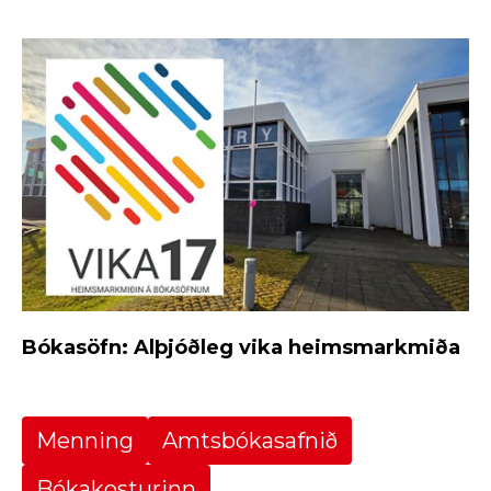
Bókasöfn: Alþjóðleg vika heimsmarkmiða
Menning
Amtsbókasafnið
Bókakosturinn