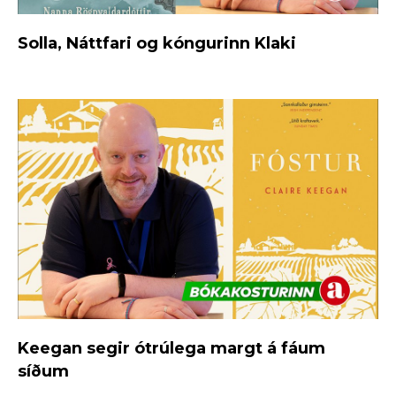
Solla, Náttfari og kóngurinn Klaki
Keegan segir ótrúlega margt á fáum
síðum