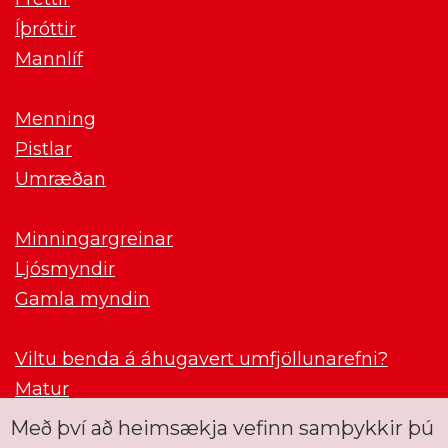
Íþróttir
Mannlíf
Menning
Pistlar
Umræðan
Minningargreinar
Ljósmyndir
Gamla myndin
Viltu benda á áhugavert umfjöllunarefni?
Matur
Með því að heimsækja vefinn samþykkir þú