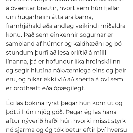
á óvæntar brautir, hvort sem hún fjallar
um hugarheim átta ára barna,
framhjáhald eða andleg veikindi miðaldra
konu. Það sem einkennir sögurnar er
sambland af húmor og kaldhæðni og þó
stundum þurfi að lesa örlítið á milli
línanna, þá er höfundur líka hreinskilinn
og segir hlutina nákvæmlega eins og þeir
eru, og hikar ekki við að snerta á því sem
er brothætt eða óþægilegt.
Ég las bókina fyrst þegar hún kom út og
þótti hún mjög góð. Þegar ég las hana
aftur nýverið hafði hún hvorki misst styrk
né sjarma og ég tók betur eftir því hversu