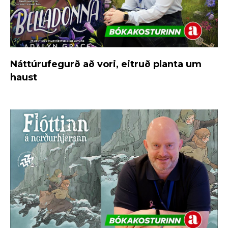
Náttúrufegurð að vori, eitruð planta um
haust