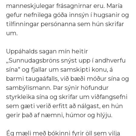
manneskjulegar frásagnirnar eru. María
gefur nefnilega góða innsýn í hugsanir og
tilfinningar persónanna sem hún skrifar
um.
Uppáhalds sagan mín heitir
,,Sunnudagsbröns snýst upp í andhverfu
sína" og fjallar um samskipti konu, á
barmi taugaáfalls, við bæði móður sína og
sambýlismann. Þar sýnir höfundur
styrkleika sína og skrifar um viðfangsefni
sem gæti verið erfitt að nálgast, en hún
gerir það af næmni, húmor og hlýju.
Ég mæli með bókinni fyrir öll sem vilja