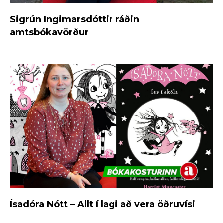
Sigrún Ingimarsdóttir ráðin
amtsbókavörður
Ísadóra Nótt – Allt í lagi að vera öðruvísi