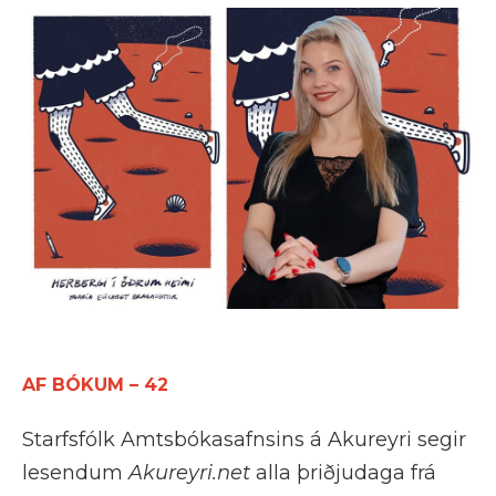
AF BÓKUM – 42
Starfsfólk Amtsbókasafnsins á Akureyri segir
lesendum
Akureyri.net
alla þriðjudaga frá