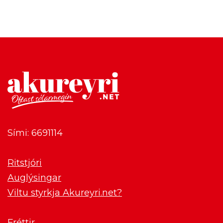
Sími: 6691114
Ritstjóri
Auglýsingar
Viltu styrkja Akureyri.net?
Fréttir