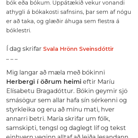
bók eða bókum. Uppátækið vekur vonandi
athygli á bókakosti safnsins, þar sem af nógu
er að taka, og glæðir áhuga sem flestra á
bóklestri.
Í dag skrifar
Svala Hrönn Sveinsdóttir
_ _ _
Mig langar að mæla með bókinni
Herbergi í öðrum heimi
eftir Maríu
Elísabetu Bragadóttur. Bókin geymir sjö
smásögur sem allar hafa sín sérkenni og
styrkleika og eru að mínu mati, hver
annarri betri. María skrifar um fólk,
samskipti, tengsl og daglegt líf og tekst
einhvern veginn alltaf að leiða lesandann