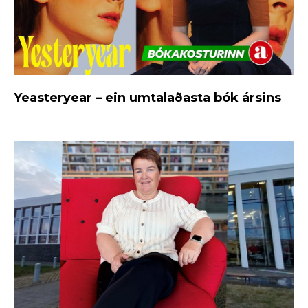
Yeasteryear – ein umtalaðasta bók ársins