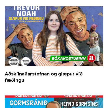
Aðskilnaðarstefnan og glæpur við
fæðingu