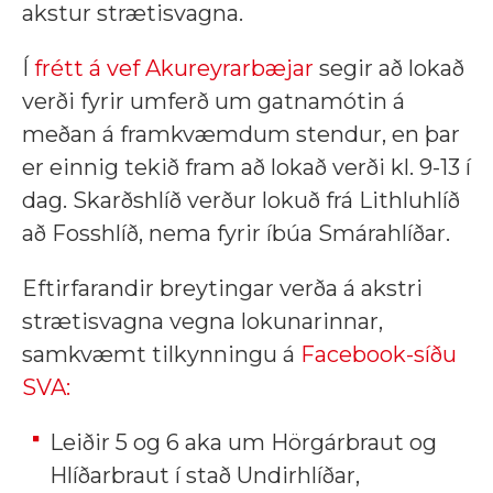
akstur strætisvagna.
Í
frétt á vef Akureyrarbæjar
segir að lokað
verði fyrir umferð um gatnamótin á
meðan á framkvæmdum stendur, en þar
er einnig tekið fram að lokað verði kl. 9-13 í
dag. Skarðshlíð verður lokuð frá Lithluhlíð
að Fosshlíð, nema fyrir íbúa Smárahlíðar.
Eftirfarandir breytingar verða á akstri
strætisvagna vegna lokunarinnar,
samkvæmt tilkynningu á
Facebook-síðu
SVA:
Leiðir 5 og 6 aka um Hörgárbraut og
Hlíðarbraut í stað Undirhlíðar,