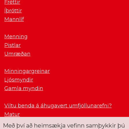
Fréttir
Íþróttir
Mannlíf
Menning
Pistlar
Umræðan
Minningargreinar
Ljósmyndir
Gamla myndin
Viltu benda á áhugavert umfjöllunarefni?
Matur
Með því að heimsækja vefinn samþykkir þú