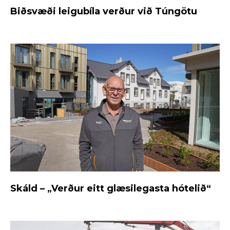
Biðsvæði leigubíla verður við Túngötu
Skáld – „Verður eitt glæsilegasta hótelið“