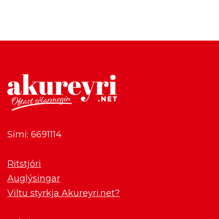
Sími: 6691114
Ritstjóri
Auglýsingar
Viltu styrkja Akureyri.net?