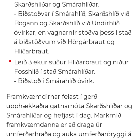
Skarðshlíðar og Smárahlíðar.
- Biðstöðvar í Smárahlíð, Skarðshlíð við
Bogann og Skarðshlíð við Undirhlíð
óvirkar, en vagnarnir stöðva þess í stað
á biðstöðvum við Hörgárbraut og
Hlíðarbraut.
Leið 3 ekur suður Hlíðarbraut og niður
Fosshlíð í stað Smárahlíðar.
- Biðstöð í Smárahlíð óvirk.
Framkvæmdirnar felast í gerð
upphækkaðra gatnamóta Skarðshlíðar og
Smárahlíðar og hefjast í dag. Markmið
framkvæmdanna er að draga úr
umferðarhraða og auka umferðaröryggi á