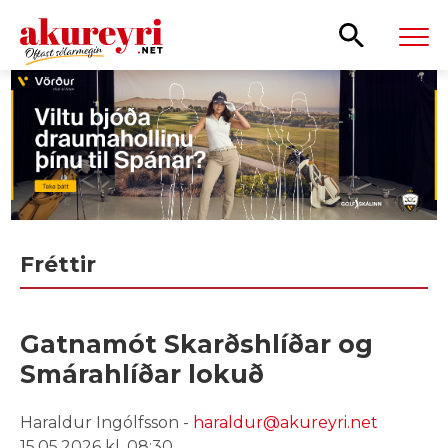
Leita
Fréttir
Gatnamót Skarðshlíðar og
Smárahlíðar lokuð
Haraldur Ingólfsson -
haraldur@akureyri.net
15.05.2026 kl. 08:30