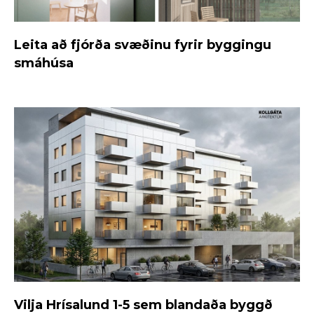
Leita að fjórða svæðinu fyrir byggingu
smáhúsa
Vilja Hrísalund 1-5 sem blandaða byggð