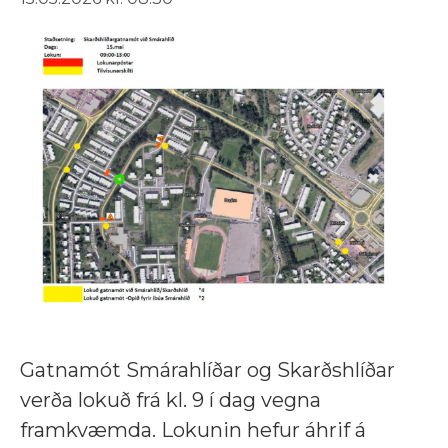
Gatnamót Smárahlíðar og Skarðshlíðar
verða lokuð frá kl. 9 í dag vegna
framkvæmda. Lokunin hefur áhrif á