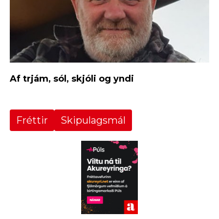
Af trjám, sól, skjóli og yndi
Fréttir
Skipulagsmál