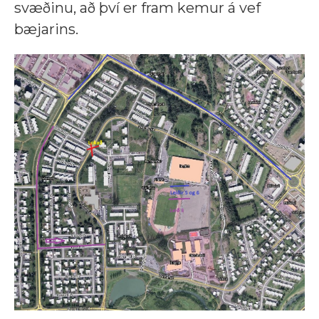
svæðinu, að því er fram kemur á vef
bæjarins.