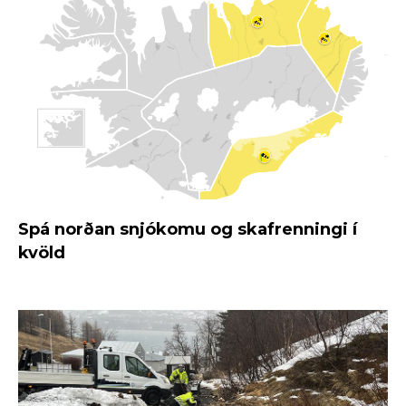
Spá norðan snjókomu og skafrenningi í
kvöld