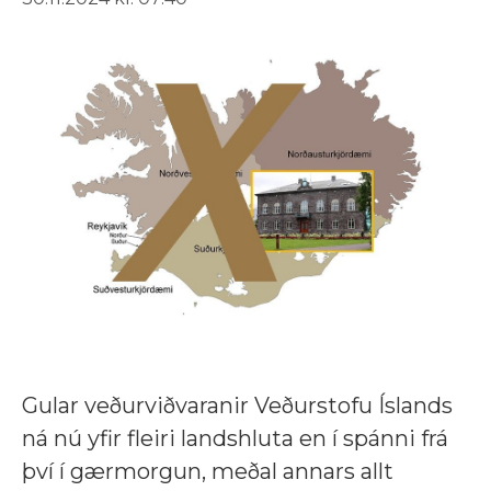
Gular veðurviðvaranir Veðurstofu Íslands
ná nú yfir fleiri landshluta en í spánni frá
því í gærmorgun, meðal annars allt