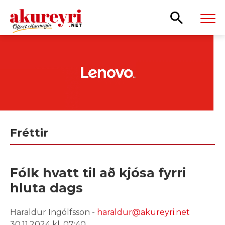
Leita
Fréttir
Fólk hvatt til að kjósa fyrri
hluta dags
Haraldur Ingólfsson -
haraldur@akureyri.net
30.11.2024 kl. 07:40