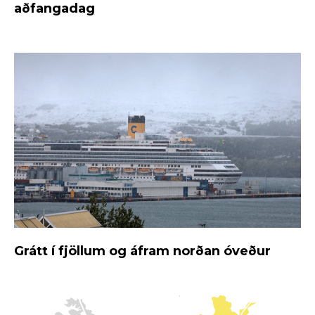
aðfangadag
Grátt í fjöllum og áfram norðan óveður