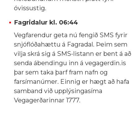
óvissustig.
Fagridalur kl.
06:44
Vegfarendur geta nú fengið SMS fyrir
snjóflóðahættu á Fagradal. Þeim sem
vilja skrá sig á SMS-listann er bent á að
senda ábendingu inn á vegagerdin.is
þar sem taka þarf fram nafn og
farsímanúmer. Einnig er hægt að hafa
samband við upplýsingasíma
Vegagerðarinnar 1777.