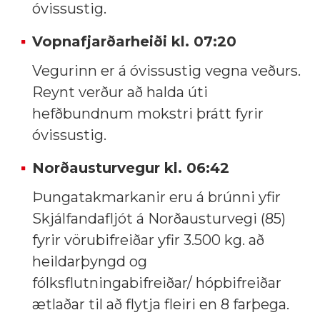
óvissustig.
Vopnafjarðarheiði kl.
07:20
Vegurinn er á óvissustig vegna veðurs.
Reynt verður að halda úti
hefðbundnum mokstri þrátt fyrir
óvissustig.
Norðausturvegur kl.
06:42
Þungatakmarkanir eru á brúnni yfir
Skjálfandafljót á Norðausturvegi (85)
fyrir vörubifreiðar yfir 3.500 kg. að
heildarþyngd og
fólksflutningabifreiðar/ hópbifreiðar
ætlaðar til að flytja fleiri en 8 farþega.