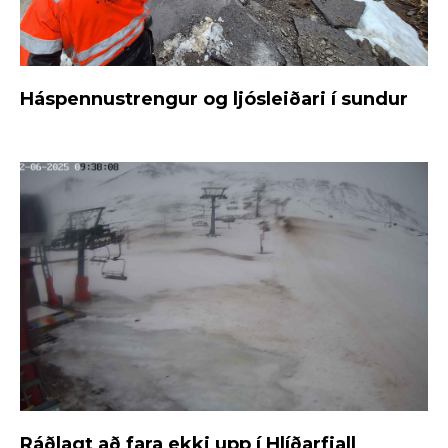
Háspennustrengur og ljósleiðari í sundur
Ráðlagt að fara ekki upp í Hlíðarfjall