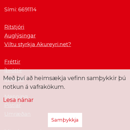
Sími: 6691114
Ritstjóri
Auglýsingar
Viltu styrkja Akureyri.net?
Fréttir
Íþróttir
Með því að heimsækja vefinn samþykkir þú
Mannlíf
notkun á vafrakökum.
Menning
Lesa nánar
Pistlar
Umræðan
Samþykkja