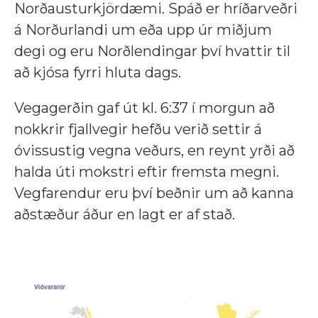
Norðausturkjördæmi. Spáð er hríðarveðri
á Norðurlandi um eða upp úr miðjum
degi og eru Norðlendingar því hvattir til
að kjósa fyrri hluta dags.
Vegagerðin gaf út kl. 6:37 í morgun að
nokkrir fjallvegir hefðu verið settir á
óvissustig vegna veðurs, en reynt yrði að
halda úti mokstri eftir fremsta megni.
Vegfarendur eru því beðnir um að kanna
aðstæður áður en lagt er af stað.