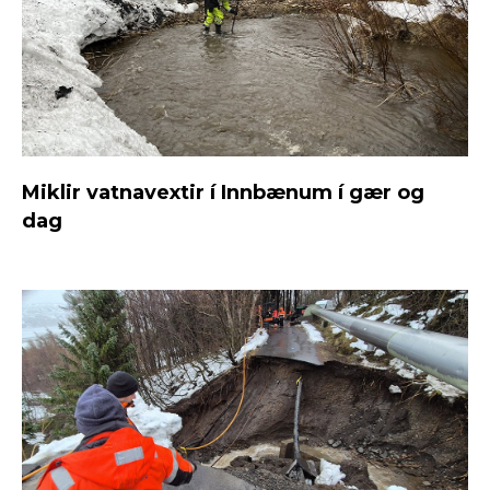
Miklir vatnavextir í Innbænum í gær og
dag