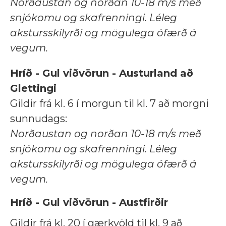
Norðaustan og norðan 10-18 m/s með
snjókomu og skafrenningi. Léleg
akstursskilyrði og mögulega ófærð á
vegum.
Hríð - Gul viðvörun - Austurland að
Glettingi
Gildir frá kl. 6 í morgun til kl. 7 að morgni
sunnudags:
Norðaustan og norðan 10-18 m/s með
snjókomu og skafrenningi. Léleg
akstursskilyrði og mögulega ófærð á
vegum.
Hríð - Gul viðvörun - Austfirðir
Gildir frá kl. 20 í gærkvöld til kl. 9 að