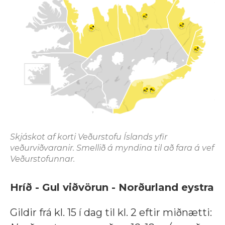
Skjáskot af korti Veðurstofu Íslands yfir
veðurviðvaranir. Smellið á myndina til að fara á vef
Veðurstofunnar.
Hríð - Gul viðvörun - Norðurland eystra
Gildir frá kl. 15 í dag til kl. 2 eftir miðnætti: