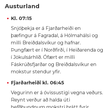
Austurland
Kl. 07:15
Snjóþekja er á Fjarðarheiði en
þæfingur á Fagradal, á Hólmahálsi og
milli Breiðdalsvíkur og hafnar.
Þungfært er í Norðfirði, í Heiðarenda og
í Jökulsárhlíð. Ófært er milli
Fáskrúðsfjarðar og Breiðdalsvíkur en
mokstur stendur yfir.
Fjarðarheiði kl.
06:45
Vegurinn er á óvissustigi vegna veðurs.
Reynt verður að halda úti
hefðbundnum mokstri þrátt fyrir