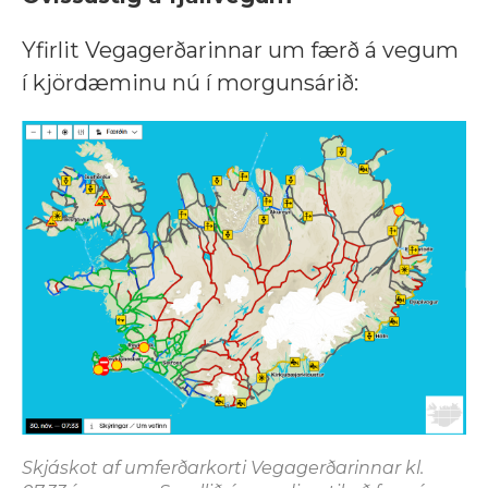
Yfirlit Vegagerðarinnar um færð á vegum
í kjördæminu nú í morgunsárið:
Skjáskot af umferðarkorti Vegagerðarinnar kl.