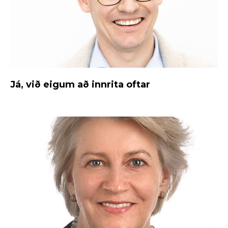
Já, við eigum að innrita oftar