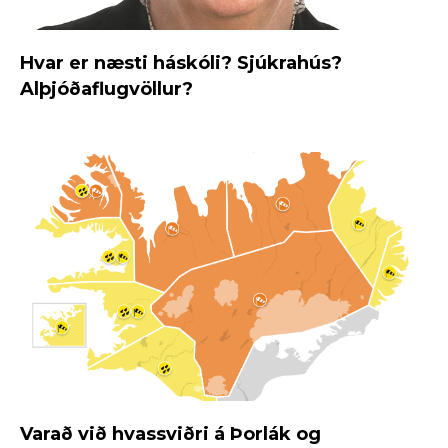
Hvar er næsti háskóli? Sjúkrahús?
Alþjóðaflugvöllur?
Varað við hvassviðri á Þorlák og