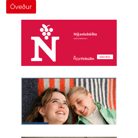
Óveður