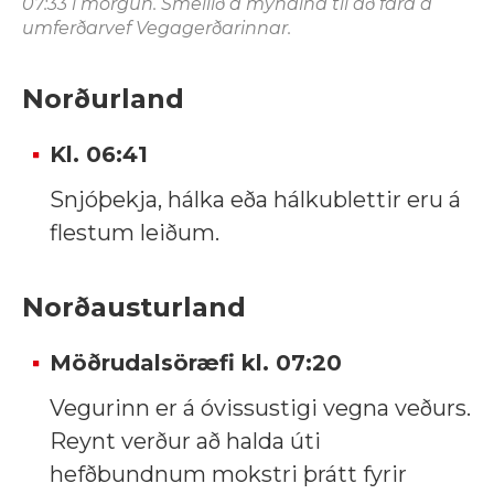
07:33 í morgun. Smellið á myndina til að fara á
umferðarvef Vegagerðarinnar.
Norðurland
Kl. 06:41
Snjóþekja, hálka eða hálkublettir eru á
flestum leiðum.
Norðausturland
Möðrudalsöræfi kl.
07:20
Vegurinn er á óvissustigi vegna veðurs.
Reynt verður að halda úti
hefðbundnum mokstri þrátt fyrir