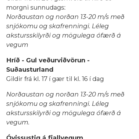
morgni sunnudags:
Norðaustan og norðan 13-20 m/s með
snjókomu og skafrenningi. Léleg
akstursskilyrði og mögulega ófærð á
vegum
Hríð - Gul veðurviðvörun -
Suðausturland
Gildir frá kl. 17 í gær til kl. 16 í dag
Norðaustan og norðan 13-20 m/s með
snjókomu og skafrenningi. Léleg
akstursskilyrði og mögulega ófærð á
vegum.
Óvissustig á fjallvegum