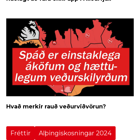
Hvað merkir rauð veðurviðvörun?
Fréttir
Alþingiskosningar 2024