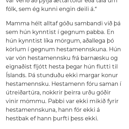
var verið að þylja ættartölur eða tala um
fólk, sem ég kunni engin deili á.“
Mamma hélt alltaf góðu sambandi við þá
sem hún kynntist í gegnum pabba. En
hún kynntist líka mörgum, aðallega þó
körlum í gegnum hestamennskuna. Hún
var vön hestamennsku frá barnæsku og
eignaðist fljótt hesta þegar hún flutti til
Íslands. Þá stunduðu ekki margar konur
hestamennsku. Hestamenn fóru saman í
útreiðartúra, nokkrir þeirra urðu góðir
vinir mömmu. Pabbi var ekki mikið fyrir
hestamennskuna, hann fór ekki á
hestbak ef hann þurfti þess ekki.