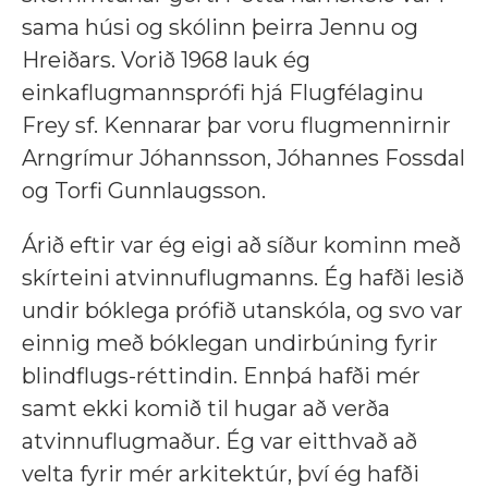
sama húsi og skólinn þeirra Jennu og
Hreiðars. Vorið 1968 lauk ég
einkaflugmannsprófi hjá Flugfélaginu
Frey sf. Kennarar þar voru flugmennirnir
Arngrímur Jóhannsson, Jóhannes Fossdal
og Torfi Gunnlaugsson.
Árið eftir var ég eigi að síður kominn með
skírteini atvinnuflugmanns. Ég hafði lesið
undir bóklega prófið utanskóla, og svo var
einnig með bóklegan undirbúning fyrir
blindflugs-réttindin. Ennþá hafði mér
samt ekki komið til hugar að verða
atvinnuflugmaður. Ég var eitthvað að
velta fyrir mér arkitektúr, því ég hafði