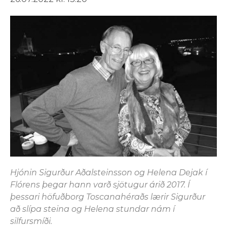
Hjónin Sigurður Aðalsteinsson og Helena Dejak í
Flórens þegar hann varð sjötugur árið 2017. Í
þessari höfuðborg Toscanahéraðs lærir Sigurður
að slípa steina og Helena stundar nám í
silfursmíði.