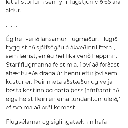
lét af störfum sem yfirflugstjóri við 65 ára
aldur.
. . . . .
Ég hef verið lánsamur flugmaður. Flugið
byggist að sjálfsögðu á ákveðinni færni,
sem lærist, en ég hef líka verið heppinn.
Starf flugmanna felst m.a. í því að forðast
áhættu eða draga úr henni eftir því sem
kostur er. Þeir meta aðstæður og velja
besta kostinn og gæta þess jafnframt að
eiga helst fleiri en eina „undankomuleið,“
ef svo má að orði komast.
Flugvélarnar og siglingatæknin hafa