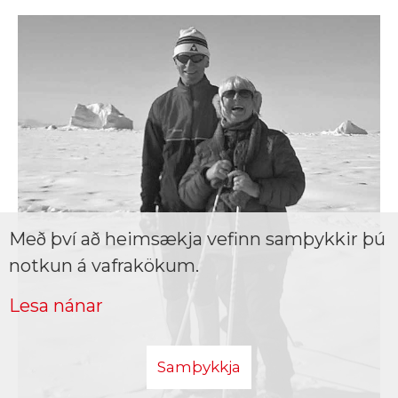
Með því að heimsækja vefinn samþykkir þú
notkun á vafrakökum.
Lesa nánar
Samþykkja