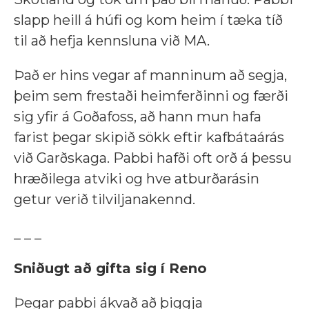
slapp heill á húfi og kom heim í tæka tíð
til að hefja kennsluna við MA.
Það er hins vegar af manninum að segja,
þeim sem frestaði heimferðinni og færði
sig yfir á Goðafoss, að hann mun hafa
farist þegar skipið sökk eftir kafbátaárás
við Garðskaga. Pabbi hafði oft orð á þessu
hræðilega atviki og hve atburðarásin
getur verið tilviljanakennd.
_ _ _
Sniðugt að gifta sig í Reno
Þegar pabbi ákvað að þiggja