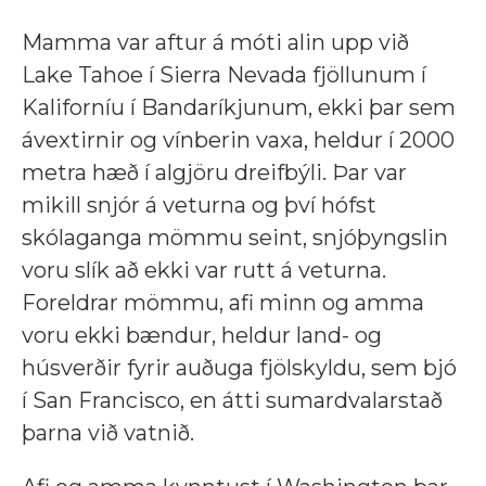
Mamma var aftur á móti alin upp við
Lake Tahoe í Sierra Nevada fjöllunum í
Kaliforníu í Bandaríkjunum, ekki þar sem
ávextirnir og vínberin vaxa, heldur í 2000
metra hæð í algjöru dreifbýli. Þar var
mikill snjór á veturna og því hófst
skólaganga mömmu seint, snjóþyngslin
voru slík að ekki var rutt á veturna.
Foreldrar mömmu, afi minn og amma
voru ekki bændur, heldur land- og
húsverðir fyrir auðuga fjölskyldu, sem bjó
í San Francisco, en átti sumardvalarstað
þarna við vatnið.