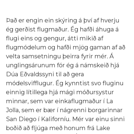
Það er engin ein skýring á því af hverju
ég gerðist flugmaður. Ég hafði áhuga á
flugi eins og gengur, átti mikið af
flugmódelum og hafði mjög gaman af að
velta samsetningu þeirra fyrir mér. Á
unglingsárunum fór ég á námskeið hjá
Dúa Eðvaldssyni til að gera
módelsvifflugur. Ég kynntist svo fluginu
einnig lítillega hjá mági móðursystur
minnar, sem var einkaflugmaður í La
Jolla, sem er bær í nágrenni borgarinnar
San Diego í Kaliforníu. Mér var einu sinni
boðið að fljúga með honum frá Lake