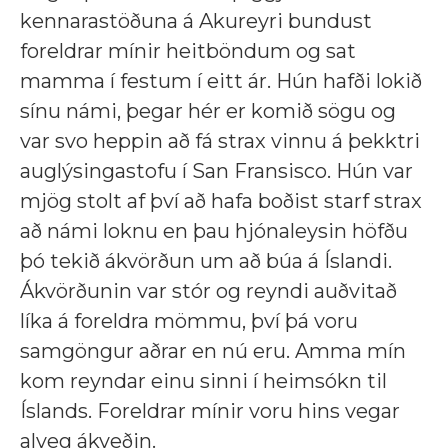
kennarastöðuna á Akureyri bundust
foreldrar mínir heitböndum og sat
mamma í festum í eitt ár. Hún hafði lokið
sínu námi, þegar hér er komið sögu og
var svo heppin að fá strax vinnu á þekktri
auglýsingastofu í San Fransisco. Hún var
mjög stolt af því að hafa boðist starf strax
að námi loknu en þau hjónaleysin höfðu
þó tekið ákvörðun um að búa á Íslandi.
Ákvörðunin var stór og reyndi auðvitað
líka á foreldra mömmu, því þá voru
samgöngur aðrar en nú eru. Amma mín
kom reyndar einu sinni í heimsókn til
Íslands. Foreldrar mínir voru hins vegar
alveg ákveðin.