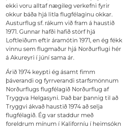
ekki voru alltaf nægileg verkefni fyrir
okkur báða hjá litla flugfélaginu okkar.
Austurflug sf. rákum við fram á haustið
1971. Gunnar hafði hafið störf hjá
Loftleiðum eftir áramótin 1971, en ég fékk
vinnu sem flugmaður hjá Norðurflugi hér
á Akureyri í júní sama ár.
Árið 1974 keypti ég ásamt fimm
þáverandi og fyrrverandi starfsmönnum
Norðurflugs flugfélagið Norðurflug af
Tryggva Helgasyni. Það bar þannig til að
Tryggvi ákvað haustið 1974 að selja
flugfélagið. Ég var staddur með
foreldrum mínum í Kaliforníu í heimsókn