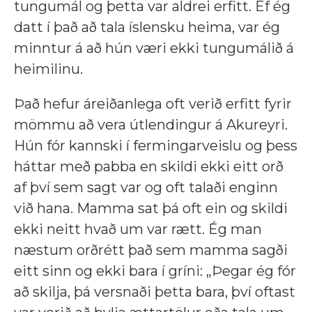
tungumál og þetta var aldrei erfitt. Ef ég
datt í það að tala íslensku heima, var ég
minntur á að hún væri ekki tungumálið á
heimilinu.
Það hefur áreiðanlega oft verið erfitt fyrir
mömmu að vera útlendingur á Akureyri.
Hún fór kannski í fermingarveislu og þess
háttar með pabba en skildi ekki eitt orð
af því sem sagt var og oft talaði enginn
við hana. Mamma sat þá oft ein og skildi
ekki neitt hvað um var rætt. Ég man
næstum orðrétt það sem mamma sagði
eitt sinn og ekki bara í gríni: „Þegar ég fór
að skilja, þá versnaði þetta bara, því oftast