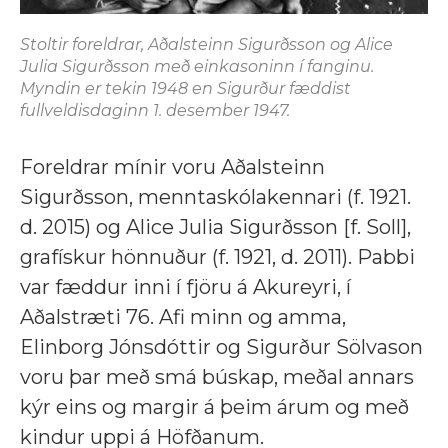
Stoltir foreldrar, Aðalsteinn Sigurðsson og Alice
Julia Sigurðsson með einkasoninn í fanginu.
Myndin er tekin 1948 en Sigurður fæddist
fullveldisdaginn 1. desember 1947.
Foreldrar mínir voru Aðalsteinn
Sigurðsson, menntaskólakennari (f. 1921.
d. 2015) og Alice Julia Sigurðsson [f. Soll],
grafískur hönnuður (f. 1921, d. 2011). Pabbi
var fæddur inni í fjöru á Akureyri, í
Aðalstræti 76. Afi minn og amma,
Elinborg Jónsdóttir og Sigurður Sölvason
voru þar með smá búskap, meðal annars
kýr eins og margir á þeim árum og með
kindur uppi á Höfðanum.