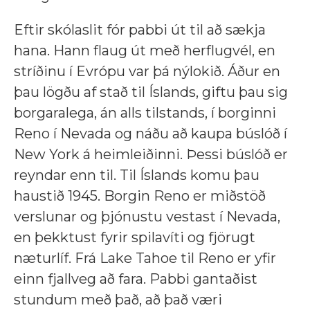
Eftir skólaslit fór pabbi út til að sækja
hana. Hann flaug út með herflugvél, en
stríðinu í Evrópu var þá nýlokið. Áður en
þau lögðu af stað til Íslands, giftu þau sig
borgaralega, án alls tilstands, í borginni
Reno í Nevada og náðu að kaupa búslóð í
New York á heimleiðinni. Þessi búslóð er
reyndar enn til. Til Íslands komu þau
haustið 1945. Borgin Reno er miðstöð
verslunar og þjónustu vestast í Nevada,
en þekktust fyrir spilavíti og fjörugt
næturlíf. Frá Lake Tahoe til Reno er yfir
einn fjallveg að fara. Pabbi gantaðist
stundum með það, að það væri