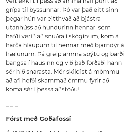
veit ekki til þess að amma hafi þurft að
grípa til byssunnar. Þó var það eitt sinn
þegar hún var eitthvað að bjástra
utanhúss að hundurinn hennar, sem
hafði verið að snuðra í skóginum, kom á
harða hlaupum til hennar með bjarndýr á
hælunum. Þá greip amma spýtu og barði
bangsa í hausinn og við það forðaði hann
sér hið snarasta. Mér skildist á mömmu
að afi hefði skammað ömmu fyrir að
koma sér í þessa aðstöðu!
_ _ _
Fórst með Goðafossi