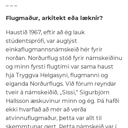
_ _ _
Flugmaður, arkitekt eða læknir?
Haustið 1967, eftir að ég lauk
stúdentsprófi, var auglýst
einkaflugmannsnámskeið hér fyrir
norðan. Norðurflug stóð fyrir námskeiðinu
og minn fyrsti flugtími var sama haust
hjá Tryggva Helgasyni, flugmanni og
eiganda Norðurflugs. Við fórum reyndar
tveir á námskeiðið, „Sissi,“ Sigurbjörn
Hallsson æskuvinur minn og ég. Þá hafði
ekki hvarflað að mér að verða
atvinnuflugmaður, þetta var allt til
skemmtunar gert. Þetta námskeið var í