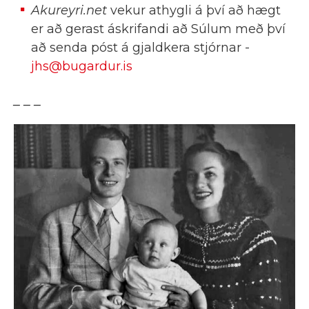
Akureyri.net
vekur athygli á því að hægt
er að gerast áskrifandi að Súlum með því
að senda póst á gjaldkera stjórnar -
jhs@bugardur.is
_ _ _