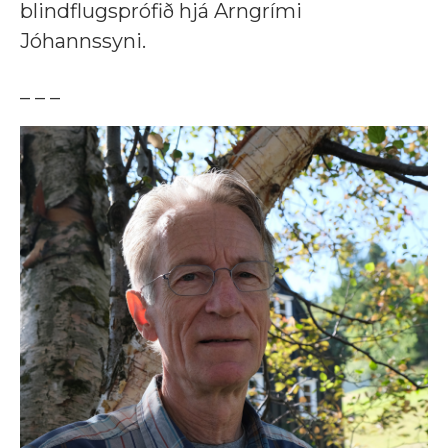
blindflugsprófið hjá Arngrími
Jóhannssyni.
_ _ _