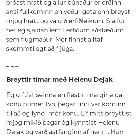
þróast hratt og allur búnaður er orðinn
ansi fullkominn en veður geta enn breyst
mjög hratt og valdið erfiðleikum. Sjálfur
hef ég sjaldan lent í erfiðum aðstæðum
sem flugmaður. Mér finnst alltaf
skemmtilegt að fljúga.
_ _ _
Breyttir tímar með Helenu Dejak
Ég giftist seinna en flestir, margir eiga
konu númer tvö, þegar tími var kominn
til að ég fyndi mér konu. Líf mitt breyttist
mjög mikið þegar ég kynntist Helenu
Dejak og varð ástfanginn af henni. Hún