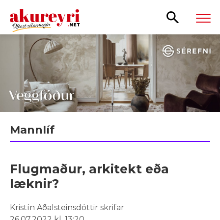
Leita
Mannlíf
Flugmaður, arkitekt eða
læknir?
Kristín Aðalsteinsdóttir skrifar
26.07.2022 kl. 13:20