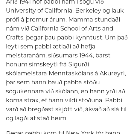
Árið 1941 hóf pabbi nám í sögu við
University of California, Berkeley og lauk
prófi á þremur árum. Mamma stundaði
nám við California School of Arts and
Crafts, þegar þau pabbi kynntust. Um það
leyti sem pabbi ætlaði að hefja
meistaranám, síðsumars 1944, barst
honum símskeyti frá Sigurði
skólameistara Menntaskólans á Akureyri,
þar sem hann bauð pabba stöðu
sögukennara við skólann, en hann yrði að
koma strax, ef hann vildi stöðuna. Pabbi
varð að bregðast skjótt við, ákvað að slá til
og lagði af stað heim.
Þegar pabbi kom til New York fór hann