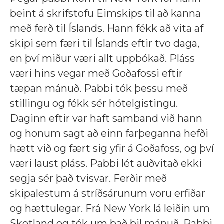
beint á skrifstofu Eimskips til að kanna
með ferð til Íslands. Hann fékk að vita af
skipi sem færi til Íslands eftir tvo daga,
en því miður væri allt uppbókað. Pláss
væri hins vegar með Goðafossi eftir
tæpan mánuð. Pabbi tók þessu með
stillingu og fékk sér hótelgistingu.
Daginn eftir var haft samband við hann
og honum sagt að einn farþeganna hefði
hætt við og fært sig yfir á Goðafoss, og því
væri laust pláss. Pabbi lét auðvitað ekki
segja sér það tvisvar. Ferðir með
skipalestum á stríðsárunum voru erfiðar
og hættulegar. Frá New York lá leiðin um
Skotland og tók um það bil mánuð. Pabbi