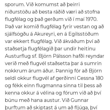
sporum. Við komumst að þeirri
niðurstöðu að besta ráðið væri að stofna
flugfélag og það gerðum við í maí 1970.
Það var komið flugfélag fyrir vestan og að
sjálfsögðu á Akureyri, en á Egilsstöðum
var ekkert flugfélag. Við ákváðum því að
staðsetja flugfélagið þar undir heitinu
Austurflug sf. Björn Pálsson hafði reyndar
verið með flugvél staðsetta þar á sumrin
nokkrum árum áður. Þannig fór að Björn
seldi okkur flugvél af gerðinni Cessna 180
og fékk einn flugmanna sinna til þess að
kenna okkur á vélina og fórum við að því
búnu með hana austur. Við Gunnar
þurftum að skiptast á um að fljúga, því