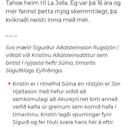
Tahoe heim til La Jolla. Ég var þá 16 ára og
mér fannst þetta mjög skemmtilegt, þá
kviknaði neisti innra með mér.
_ _ _
Svo mælir Sigurður Aðalsteinsson flugstjóri í
viðtali við Kristínu Aðalsteinsdóttur sem
birtist í nýjasta hefti Súlna, tímarits
Sögufélags Eyfirðinga.
Kristín er í ritnefnd Súlna en ritstjóri er Jón
Hjaltason. Það hefur orðið að
samkomulagi að
Akureyri.net
birti annað
veifið kafla úr greinum sem komið hafa í
tímaritinu. Kristín lagði spurningar fyrir
Sigurð og fer hluti svara hans hér á eftir.