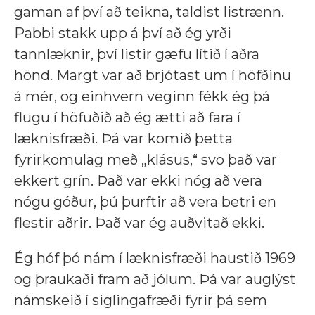
gaman af því að teikna, taldist listrænn.
Pabbi stakk upp á því að ég yrði
tannlæknir, því listir gæfu lítið í aðra
hönd. Margt var að brjótast um í höfðinu
á mér, og einhvern veginn fékk ég þá
flugu í höfuðið að ég ætti að fara í
læknisfræði. Þá var komið þetta
fyrirkomulag með „klásus,“ svo það var
ekkert grín. Það var ekki nóg að vera
nógu góður, þú þurftir að vera betri en
flestir aðrir. Það var ég auðvitað ekki.
Ég hóf þó nám í læknisfræði haustið 1969
og þraukaði fram að jólum. Þá var auglýst
námskeið í siglingafræði fyrir þá sem