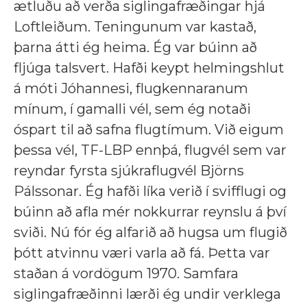
ætluðu að verða siglingafræðingar hjá
Loftleiðum. Teningunum var kastað,
þarna átti ég heima. Ég var búinn að
fljúga talsvert. Hafði keypt helmingshlut
á móti Jóhannesi, flugkennaranum
mínum, í gamalli vél, sem ég notaði
óspart til að safna flugtímum. Við eigum
þessa vél, TF-LBP ennþá, flugvél sem var
reyndar fyrsta sjúkraflugvél Björns
Pálssonar. Ég hafði líka verið í svifflugi og
búinn að afla mér nokkurrar reynslu á því
sviði. Nú fór ég alfarið að hugsa um flugið
þótt atvinnu væri varla að fá. Þetta var
staðan á vordögum 1970. Samfara
siglingafræðinni lærði ég undir verklega