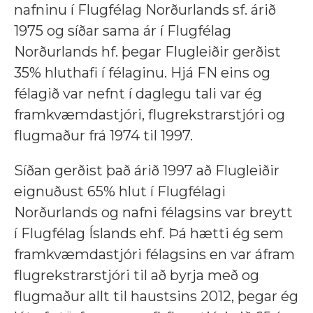
nafninu í Flugfélag Norðurlands sf. árið
1975 og síðar sama ár í Flugfélag
Norðurlands hf. þegar Flugleiðir gerðist
35% hluthafi í félaginu. Hjá FN eins og
félagið var nefnt í daglegu tali var ég
framkvæmdastjóri, flugrekstrarstjóri og
flugmaður frá 1974 til 1997.
Síðan gerðist það árið 1997 að Flugleiðir
eignuðust 65% hlut í Flugfélagi
Norðurlands og nafni félagsins var breytt
í Flugfélag Íslands ehf. Þá hætti ég sem
framkvæmdastjóri félagsins en var áfram
flugrekstrarstjóri til að byrja með og
flugmaður allt til haustsins 2012, þegar ég