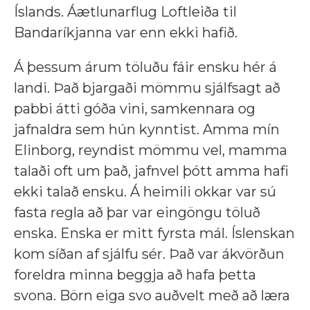
Íslands. Áætlunarflug Loftleiða til
Bandaríkjanna var enn ekki hafið.
Á þessum árum töluðu fáir ensku hér á
landi. Það bjargaði mömmu sjálfsagt að
pabbi átti góða vini, samkennara og
jafnaldra sem hún kynntist. Amma mín
Elinborg, reyndist mömmu vel, mamma
talaði oft um það, jafnvel þótt amma hafi
ekki talað ensku. Á heimili okkar var sú
fasta regla að þar var eingöngu töluð
enska. Enska er mitt fyrsta mál. Íslenskan
kom síðan af sjálfu sér. Það var ákvörðun
foreldra minna beggja að hafa þetta
svona. Börn eiga svo auðvelt með að læra