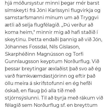
hjá móðursystur minni þegar mér barst
símskeyti frá Jóni Karlssyni flugvirkja og
samstarfsmanni mínum um að Tryggvi
ætli að selja flugfélagið. „Þú verður að
koma heim,“ minnir mig að hafi staðið í
skeytinu. Þetta endaði þannig að við Jón,
Jóhannes Fossdal, Níls Gíslason,
Skarphéðinn Magnússon og Torfi
Gunnlaugsson keyptum Norðurflug. Við
þessar breytingar æxlaðist það svo að ég
varð framkvæmdastjórinn og eftir það
öllu meira á skrifstofunni en ég hefði
óskað, en flaug þó alla tíð með
stjórnsýslunni. Til að byrja með rákum við
félagið sem Norðurflug sf. en breyttum