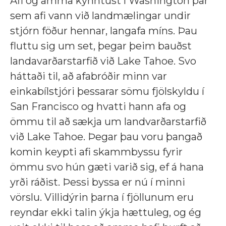
Afi og amma kynntust í Washington þar
sem afi vann við landmælingar undir
stjórn föður hennar, langafa míns. Þau
fluttu sig um set, þegar þeim bauðst
landavarðarstarfið við Lake Tahoe. Svo
háttaði til, að afabróðir minn var
einkabílstjóri þessarar sömu fjölskyldu í
San Francisco og hvatti hann afa og
ömmu til að sækja um landvarðarstarfið
við Lake Tahoe. Þegar þau voru þangað
komin keypti afi skammbyssu fyrir
ömmu svo hún gæti varið sig, ef á hana
yrði ráðist. Þessi byssa er nú í minni
vörslu. Villidýrin þarna í fjöllunum eru
reyndar ekki talin ýkja hættuleg, og ég