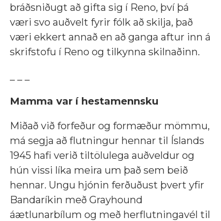
bráðsniðugt að gifta sig í Reno, því þá
væri svo auðvelt fyrir fólk að skilja, það
væri ekkert annað en að ganga aftur inn á
skrifstofu í Reno og tilkynna skilnaðinn.
_ _ _
Mamma var í hestamennsku
Miðað við forfeður og formæður mömmu,
má segja að flutningur hennar til Íslands
1945 hafi verið tiltölulega auðveldur og
hún vissi líka meira um það sem beið
hennar. Ungu hjónin ferðuðust þvert yfir
Bandaríkin með Grayhound
áætlunarbílum og með herflutningavél til