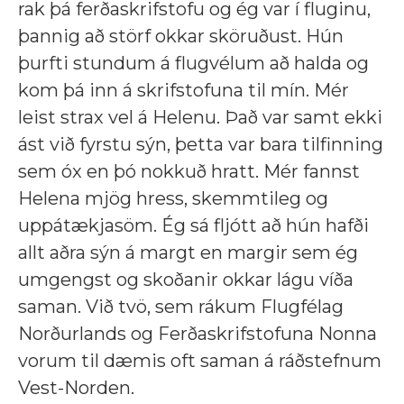
rak þá ferðaskrifstofu og ég var í fluginu,
þannig að störf okkar sköruðust. Hún
þurfti stundum á flugvélum að halda og
kom þá inn á skrifstofuna til mín. Mér
leist strax vel á Helenu. Það var samt ekki
ást við fyrstu sýn, þetta var bara tilfinning
sem óx en þó nokkuð hratt. Mér fannst
Helena mjög hress, skemmtileg og
uppátækjasöm. Ég sá fljótt að hún hafði
allt aðra sýn á margt en margir sem ég
umgengst og skoðanir okkar lágu víða
saman. Við tvö, sem rákum Flugfélag
Norðurlands og Ferðaskrifstofuna Nonna
vorum til dæmis oft saman á ráðstefnum
Vest-Norden.