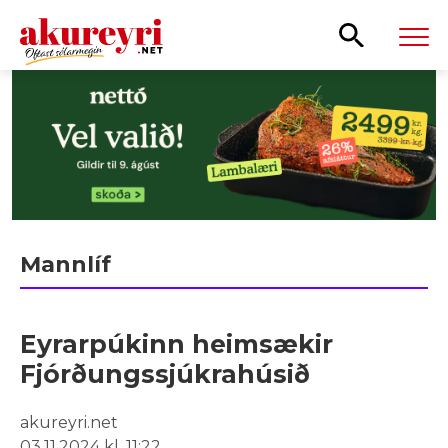
Leita
Mannlíf
Eyrarpúkinn heimsækir
Fjórðungssjúkrahúsið
akureyri.net
03.11.2024 kl. 11:22