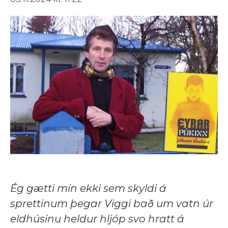
Ég gætti mín ekki sem skyldi á
sprettinum þegar Viggi bað um vatn úr
eldhúsinu heldur hljóp svo hratt á