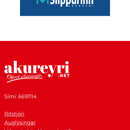
Sími: 6691114
Ritstjóri
Auglýsingar