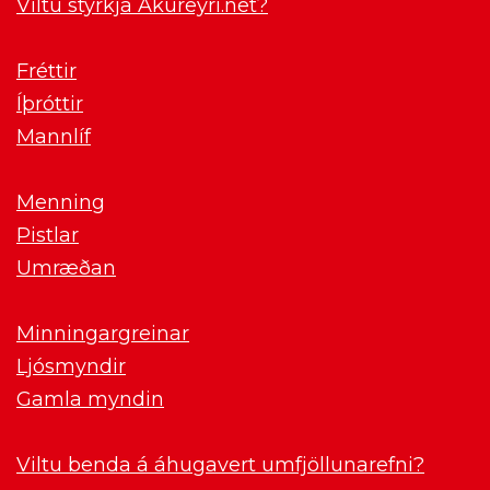
Viltu styrkja Akureyri.net?
Fréttir
Íþróttir
Mannlíf
Menning
Pistlar
Umræðan
Minningargreinar
Ljósmyndir
Gamla myndin
Viltu benda á áhugavert umfjöllunarefni?