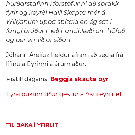
hurðarstafinn í forstofunni að sprakk
fyrir
og keyrði Halli Skapta mér á
Willýsnum uppá spítala en ég sat í
fangi bróður með handklæði um höfuð
og ber ennið ör síðan.
Jóhann Árelíuz heldur áfram að segja frá
lífinu á Eyrinni á árum áður.
Pistill dagsins:
Beggja skauta byr
Eyrarpúkinn tíður gestur á Akureyri.net
TIL BAKA Í YFIRLIT